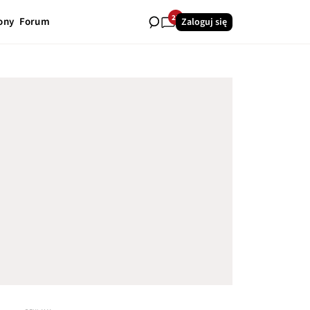
23
ony
Forum
Zaloguj się