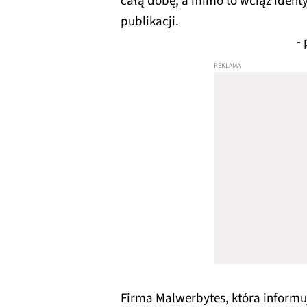
całą dobę, a mimo to wciąż iden
publikacji.
-
Firma Malwerbytes, która informuje