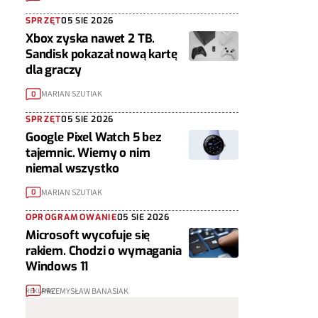
SPRZĘT
05 SIE 2026
Xbox zyska nawet 2 TB.
Sandisk pokazał nową kartę
dla graczy
MARIAN SZUTIAK
0
SPRZĘT
05 SIE 2026
Google Pixel Watch 5 bez
tajemnic. Wiemy o nim
niemal wszystko
MARIAN SZUTIAK
0
OPROGRAMOWANIE
05 SIE 2026
Microsoft wycofuje się
rakiem. Chodzi o wymagania
Windows 11
PRZEMYSŁAW BANASIAK
1