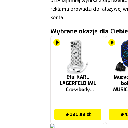
przynajmniej wynika z zaprezent
reklama prowadzi do fałszywej wi
konta.
Wybrane okazje dla Ciebie
Etui KARL
Muzyc
LAGERFELD IML
bo
Crossbody
MUSI
Monogram Karl &
D
Choupette Head
Com
131.99 zł
499.99 zł
MagSafe do Apple
131.99 zł
4
iPhone 16 Pro Max
Przezroczysty