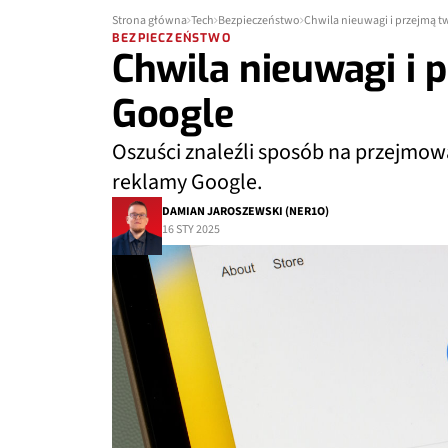
Strona główna
Tech
Bezpieczeństwo
Chwila nieuwagi i przejmą t
BEZPIECZEŃSTWO
Chwila nieuwagi i 
Google
Oszuści znaleźli sposób na przejmowa
reklamy Google.
DAMIAN JAROSZEWSKI (NER1O)
16 STY 2025