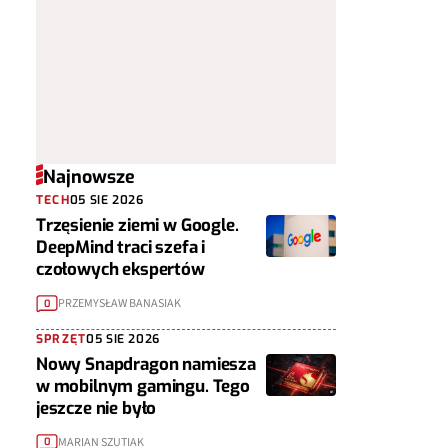
Najnowsze
TECH
05 SIE 2026
Trzęsienie ziemi w Google.
DeepMind traci szefa i
czołowych ekspertów
PRZEMYSŁAW BANASIAK
0
SPRZĘT
05 SIE 2026
Nowy Snapdragon namiesza
w mobilnym gamingu. Tego
jeszcze nie było
MARIAN SZUTIAK
0