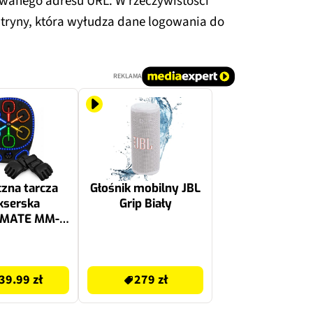
owanego adresu URL. W rzeczywistości
tryny, która wyłudza dane logowania do
REKLAMA
zna tarcza
Głośnik mobilny JBL
kserska
Grip Biały
CMATE MM-
RM45
batDrum
279 zł
39.99 zł
279 zł