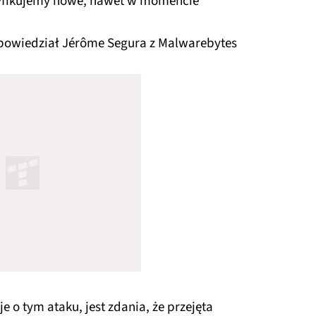
tyfikujemy nowe, nawet w momencie
 powiedział Jérôme Segura z Malwarebytes
 o tym ataku, jest zdania, że przejęta