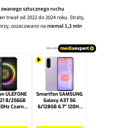
 zwanego sztucznego ruchu
ten trwał od 2022 do 2024 roku. Straty,
atorzy, oszacowano na
niemal 1,3 mln
REKLAMA
on ULEFONE
Smartfon SAMSUNG
21 8/256GB
Galaxy A37 5G
20Hz Czarny
6/128GB 6.7" 120Hz
21 NC/BK
Fioletowy SM-A376
1499 zł