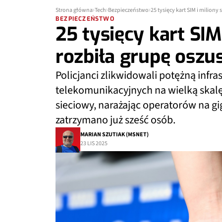
Strona główna
Tech
Bezpieczeństwo
25 tysięcy kart SIM i miliony
BEZPIECZEŃSTWO
25 tysięcy kart SIM 
rozbiła grupę oszu
Policjanci zlikwidowali potężną infr
telekomunikacyjnych na wielką skalę
sieciowy, narażając operatorów na gi
zatrzymano już sześć osób.
MARIAN SZUTIAK (MSNET)
23 LIS 2025