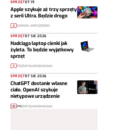
SPRZĘT
07:19
Apple szykuje aż trzy sprzęty
z serii Ultra. Będzie drogo
DAMIAN JAROSZEWSKI
0
SPRZĘT
07 SIE 2026
Nadciąga laptop cienki jak
żyleta. To będzie wyjątkowy
sprzęt
PRZEMYSŁAW BANASIAK
4
SPRZĘT
07 SIE 2026
ChatGPT dostanie własne
ciało. OpenAI szykuje
nietypowe urządzenie
PRZEMYSŁAW BANASIAK
0