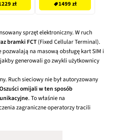
1229 zł
1499 zł
sowany sprzęt elektroniczny. W ruch
raz bramki FCT
(Fixed Cellular Terminal).
re pozwalają na masową obsługę kart SIM i
 jakby generowali go zwykli użytkownicy
zny. Ruch sieciowy nie był autoryzowany
Oszuści omijali w ten sposób
unikacyjne
. To właśnie na
zenia zagraniczne operatorzy tracili