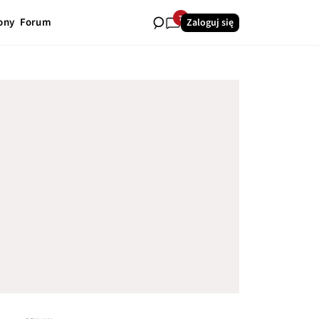
7
ony
Forum
Zaloguj się