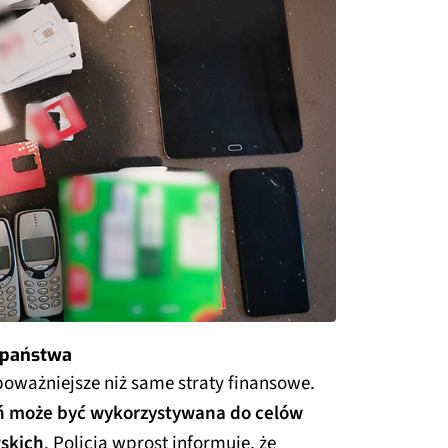
 państwa
oważniejsze niż same straty finansowe.
eń może być wykorzystywana do celów
wskich
. Policja wprost informuje, że