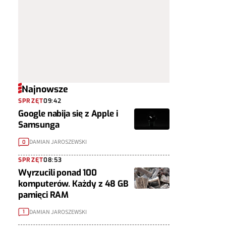
Najnowsze
SPRZĘT
09:42
Google nabija się z Apple i
Samsunga
DAMIAN JAROSZEWSKI
0
SPRZĘT
08:53
Wyrzucili ponad 100
komputerów. Każdy z 48 GB
pamięci RAM
DAMIAN JAROSZEWSKI
1