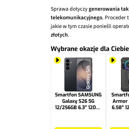
Sprawa dotyczy
generowania tak
telekomunikacyjnego
. Proceder 
jakie w tym czasie ponieśli oper
złotych
.
Wybrane okazje dla Ciebie
Smartfon SAMSUNG
Smartf
Galaxy S26 5G
Armor 
12/256GB 6.3" 120Hz
6.58" 1
Czarny SM-S942 EU
UF-A
2774.32 zł
1229 zł