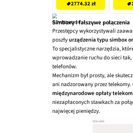
2774.32 zł
Simboxy i fałszywe połączenia
Przestępcy wykorzystywali zaawan
poszły
urządzenia typu simbox o
To specjalistyczne narzędzia, któ
wprowadzanie ruchu do sieci tak,
telefonów.
Mechanizm był prosty, ale skutec
ani nadzorowany przez telekomy.
międzynarodowe opłaty telekom
niezapłaconych stawkach za połąc
najwięcej pieniędzy.