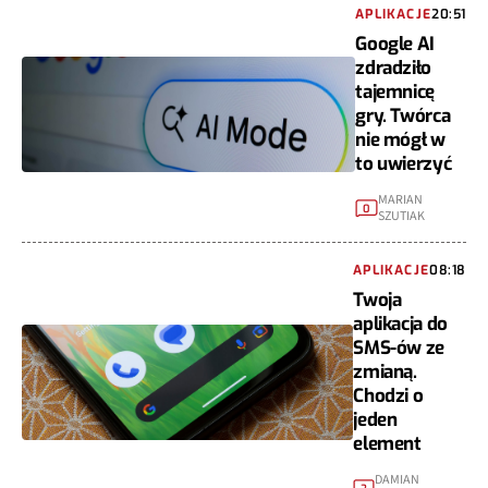
APLIKACJE
20:51
Google AI
zdradziło
tajemnicę
gry. Twórca
nie mógł w
to uwierzyć
MARIAN
0
SZUTIAK
APLIKACJE
08:18
Twoja
aplikacja do
SMS-ów ze
zmianą.
Chodzi o
jeden
element
DAMIAN