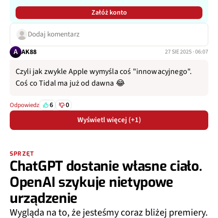
Załóż konto
Dodaj komentarz
A
AK88
27 SIE 2025 · 06:07
Czyli jak zwykle Apple wymyśla coś "innowacyjnego".
Coś co Tidal ma już od dawna 😂
6
0
Odpowiedz
Wyświetl więcej (+1)
SPRZĘT
ChatGPT dostanie własne ciało.
OpenAI szykuje nietypowe
urządzenie
Wygląda na to, że jesteśmy coraz bliżej premiery.