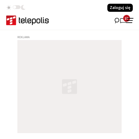
Zaloguj się
27