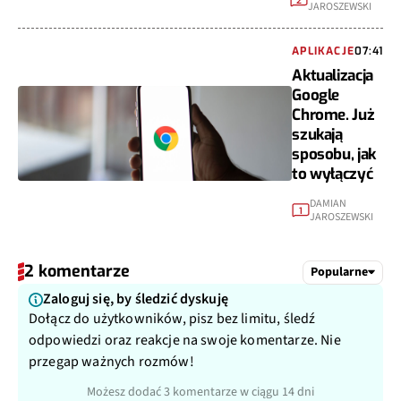
2
JAROSZEWSKI
APLIKACJE
07:41
Aktualizacja
Google
Chrome. Już
szukają
sposobu, jak
to wyłączyć
DAMIAN
1
JAROSZEWSKI
2 komentarze
Popularne
Zaloguj się, by śledzić dyskuję
Dołącz do użytkowników, pisz bez limitu, śledź
odpowiedzi oraz reakcje na swoje komentarze. Nie
przegap ważnych rozmów!
Możesz dodać 3 komentarze w ciągu 14 dni