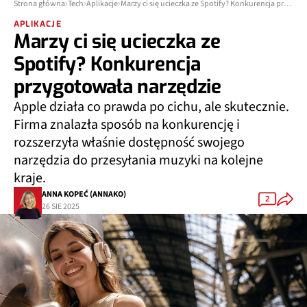
Strona główna
Tech
Aplikacje
Marzy ci się ucieczka ze Spotify? Konkurencja przygotowała narzędzie
APLIKACJE
Marzy ci się ucieczka ze
Spotify? Konkurencja
przygotowała narzędzie
Apple działa co prawda po cichu, ale skutecznie.
Firma znalazła sposób na konkurencję i
rozszerzyła właśnie dostępność swojego
narzędzia do przesyłania muzyki na kolejne
kraje.
ANNA KOPEĆ (ANNAKO)
2
26 SIE 2025