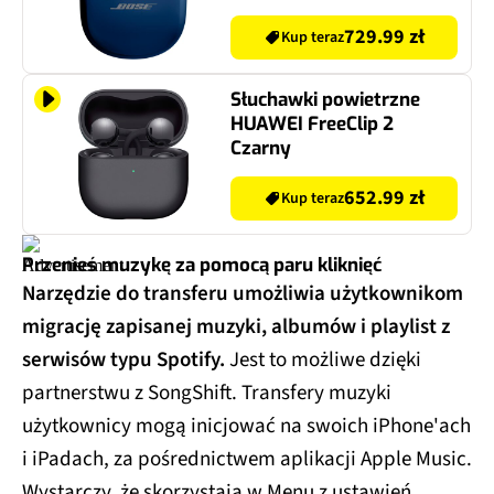
729.99 zł
Kup teraz
Słuchawki powietrzne
HUAWEI FreeClip 2
Czarny
652.99 zł
Kup teraz
Przenieś muzykę za pomocą paru kliknięć
Narzędzie do transferu umożliwia użytkownikom
migrację zapisanej muzyki, albumów i playlist z
serwisów typu Spotify.
Jest to możliwe dzięki
partnerstwu z SongShift. Transfery muzyki
użytkownicy mogą inicjować na swoich iPhone'ach
i iPadach, za pośrednictwem aplikacji Apple Music.
Wystarczy, że skorzystają w Menu z ustawień