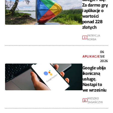
Za darmo gry
i aplikacje o
wartości
ponad 228
złotych
PATRYCJA
1
KORBA
06
APLIKACJE
SIE
2026
Google ubija
ikoniczną
usługę.
Nastąpi to
we wrześniu
MIESZKO
0
ZAGAŃCZYK