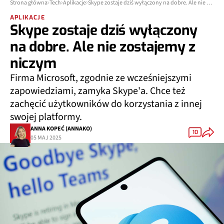
Strona główna
Tech
Aplikacje
Skype zostaje dziś wyłączony na dobre. Ale nie zostajemy z niczym
APLIKACJE
Skype zostaje dziś wyłączony
na dobre. Ale nie zostajemy z
niczym
Firma Microsoft, zgodnie ze wcześniejszymi
zapowiedziami, zamyka Skype'a. Chce też
zachęcić użytkowników do korzystania z innej
swojej platformy.
ANNA KOPEĆ (ANNAKO)
10
05 MAJ 2025