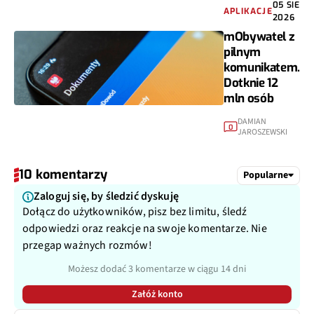
05 SIE
APLIKACJE
2026
mObywatel z
pilnym
komunikatem.
Dotknie 12
mln osób
DAMIAN
0
JAROSZEWSKI
10 komentarzy
Popularne
Zaloguj się, by śledzić dyskuję
Dołącz do użytkowników, pisz bez limitu, śledź
odpowiedzi oraz reakcje na swoje komentarze. Nie
przegap ważnych rozmów!
Możesz dodać 3 komentarze w ciągu 14 dni
Załóż konto