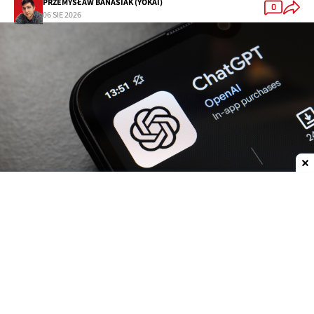
PRZEMYSŁAW BANASIAK (YOKAI)
0
06 SIE 2026
Dodaj do ulubionych źródeł w Google
OpenAI
zwiększa możliwości
ChatGPT.
Darmowi
użytkownicy oraz abonenci najtańszego planu Go
już w przyszłym tygodniu otrzymają
nielimitowany dostęp do rozmów tekstowych.