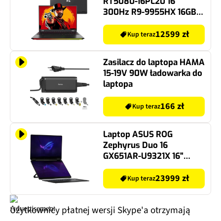
RT5080-16PL20 16”
300Hz R9-9955HX 16GB
RAM 1TB SSD GeForce
RTX5080 DLSS 4, Funkcje
12599 zł
Kup teraz
AI
Zasilacz do laptopa HAMA
15-19V 90W ładowarka do
laptopa
166 zł
Kup teraz
Laptop ASUS ROG
Zephyrus Duo 16
GX651AR-U9321X 16"
OLED 120Hz Ultra 9-386H
32GB RAM 1TB SSD
23999 zł
Kup teraz
GeForce RTX5070 Ti DLSS
4 Windows 11
Użytkownicy płatnej wersji Skype'a otrzymają
Professional, Funkcje AI