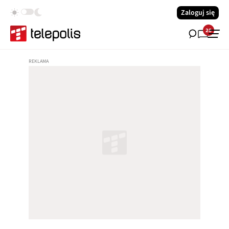
Zaloguj się
28