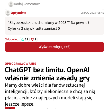
Dodaj komentarz
Optymista
05 MAJ 2025 · 05:42
"Skype został uruchomiony w 2023"? Na pewno?
Cyferka 2 się wkradła zamiast 0
11
1
Odpowiedz
Wyświetl więcej (+6)
OPROGRAMOWANIE
ChatGPT bez limitu. OpenAI
właśnie zmienia zasady gry
Mamy dobre wieści dla fanów sztucznej
inteligencji, którzy niekoniecznie chcą za nią
płacić. Jedne z najlepszych modeli stają się
jeszcze lepsze.