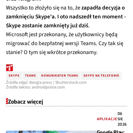
Wszystko to złożyło się na to, że
zapadła decyzja o
zamknięciu Skype'a. I oto nadszedł ten moment -
Skype zostanie zamknięty już dziś
.
Microsoft jest przekonany, że użytkownicy będą
migrować do bezpłatnej wersji Teams. Czy tak się
stanie? O tym się wkrótce przekonamy.
SKYPE
TEAMS
KOMUNIKATOR TEAMS
SKYPE NA TELEFONIE
Źródła zdjęć: Bangla press / Shutterstock.com
Źródła tekstu: androidpolice.com
Zobacz więcej
06
APLIKACJE
SIE
2026
Google Play: