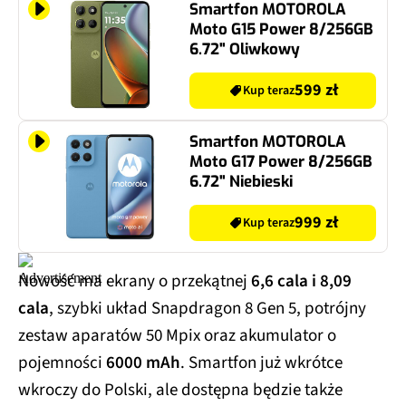
Smartfon MOTOROLA
Moto G15 Power 8/256GB
6.72" Oliwkowy
599 zł
Kup teraz
Smartfon MOTOROLA
Moto G17 Power 8/256GB
6.72" Niebieski
999 zł
Kup teraz
Nowość ma ekrany o przekątnej
6,6 cala i 8,09
cala
, szybki układ Snapdragon 8 Gen 5, potrójny
zestaw aparatów 50 Mpix oraz akumulator o
pojemności
6000 mAh
. Smartfon już wkrótce
wkroczy do Polski, ale dostępna będzie także