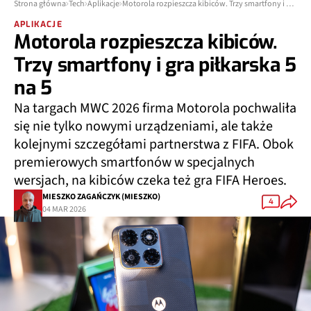
Strona główna
Tech
Aplikacje
Motorola rozpieszcza kibiców. Trzy smartfony i gra piłkarska 5 na 5
APLIKACJE
Motorola rozpieszcza kibiców.
Trzy smartfony i gra piłkarska 5
na 5
Na targach MWC 2026 firma Motorola pochwaliła
się nie tylko nowymi urządzeniami, ale także
kolejnymi szczegółami partnerstwa z FIFA. Obok
premierowych smartfonów w specjalnych
wersjach, na kibiców czeka też gra FIFA Heroes.
MIESZKO ZAGAŃCZYK (MIESZKO)
4
04 MAR 2026