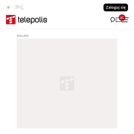
Zaloguj się
35