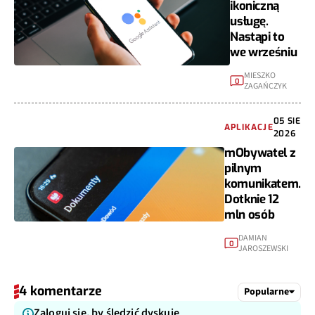
ikoniczną
usługę.
Nastąpi to
we wrześniu
MIESZKO
0
ZAGAŃCZYK
05 SIE
APLIKACJE
2026
mObywatel z
pilnym
komunikatem.
Dotknie 12
mln osób
DAMIAN
0
JAROSZEWSKI
4 komentarze
Popularne
Zaloguj się, by śledzić dyskuję