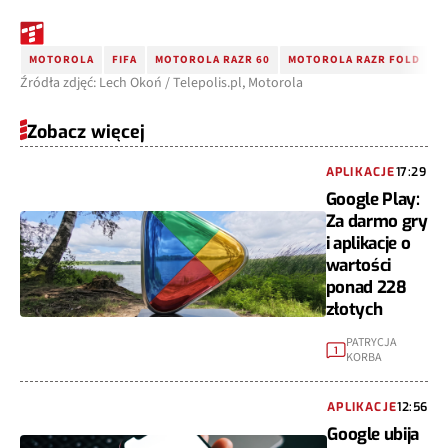
MOTOROLA
FIFA
MOTOROLA RAZR 60
MOTOROLA RAZR FOLD
M
Źródła zdjęć: Lech Okoń / Telepolis.pl, Motorola
Zobacz więcej
APLIKACJE
17:29
Google Play:
Za darmo gry
i aplikacje o
wartości
ponad 228
złotych
PATRYCJA
1
KORBA
APLIKACJE
12:56
Google ubija