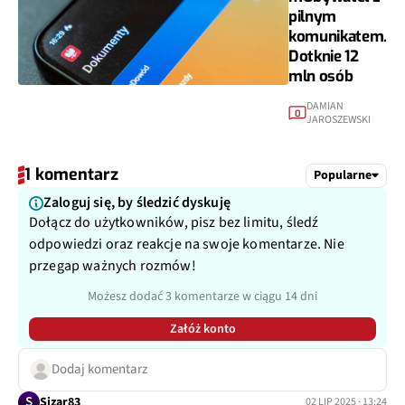
pilnym
komunikatem.
Dotknie 12
mln osób
DAMIAN
0
JAROSZEWSKI
1 komentarz
Popularne
Zaloguj się, by śledzić dyskuję
Dołącz do użytkowników, pisz bez limitu, śledź
odpowiedzi oraz reakcje na swoje komentarze. Nie
przegap ważnych rozmów!
Możesz dodać 3 komentarze w ciągu 14 dni
Załóż konto
Dodaj komentarz
S
Sizar83
02 LIP 2025 · 13:24