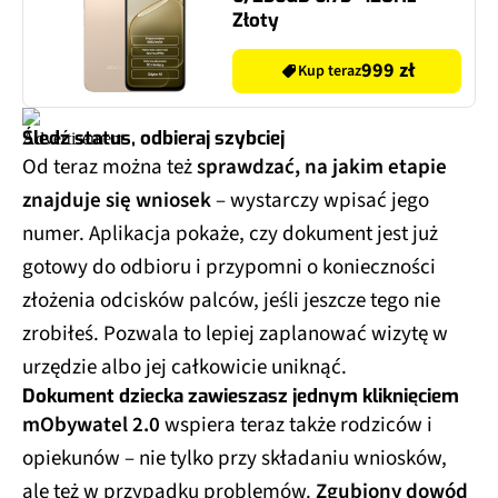
Złoty
999 zł
Kup teraz
Śledź status, odbieraj szybciej
Od teraz można też
sprawdzać, na jakim etapie
znajduje się wniosek
– wystarczy wpisać jego
numer. Aplikacja pokaże, czy dokument jest już
gotowy do odbioru i przypomni o konieczności
złożenia odcisków palców, jeśli jeszcze tego nie
zrobiłeś. Pozwala to lepiej zaplanować wizytę w
urzędzie albo jej całkowicie uniknąć.
Dokument dziecka zawieszasz jednym kliknięciem
mObywatel 2.0
wspiera teraz także rodziców i
opiekunów – nie tylko przy składaniu wniosków,
ale też w przypadku problemów.
Zgubiony dowód