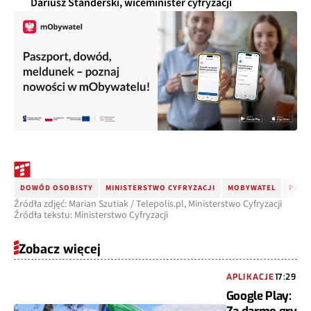
Dariusz Standerski, wiceminister cyfryzacji
DOWÓD OSOBISTY
MINISTERSTWO CYFRYZACJI
MOBYWATEL
PASZ
Źródła zdjęć: Marian Szutiak / Telepolis.pl, Ministerstwo Cyfryzacji
Źródła tekstu: Ministerstwo Cyfryzacji
Zobacz więcej
APLIKACJE
17:29
Google Play: