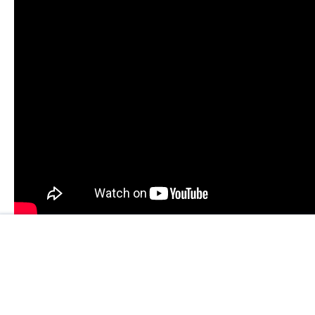
Incredible Box -
Pobierz z Google Play
RollingPuzzle