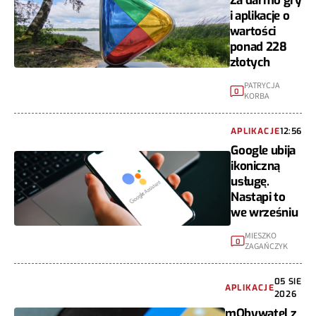
Za darmo gry
i aplikacje o
wartości
ponad 228
złotych
PATRYCJA
0
KORBA
APLIKACJE
12:56
Google ubija
ikoniczną
usługę.
Nastąpi to
we wrześniu
MIESZKO
0
ZAGAŃCZYK
05 SIE
APLIKACJE
2026
mObywatel z