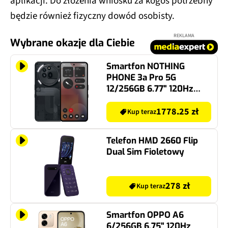
aplikacji. Do złożenia wniosku za kogoś potrzebny
będzie również fizyczny dowód osobisty.
REKLAMA
Wybrane okazje dla Ciebie
Smartfon NOTHING
PHONE 3a Pro 5G
12/256GB 6.77" 120Hz
Czarny
1778.25 zł
Kup teraz
Telefon HMD 2660 Flip
Dual Sim Fioletowy
278 zł
Kup teraz
Smartfon OPPO A6
6/256GB 6.75" 120Hz