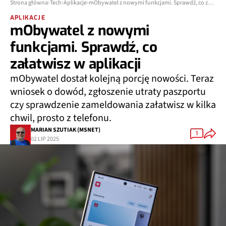
Strona główna
Tech
Aplikacje
mObywatel z nowymi funkcjami. Sprawdź, co załatwisz w aplikacji
APLIKACJE
mObywatel z nowymi
funkcjami. Sprawdź, co
załatwisz w aplikacji
mObywatel dostał kolejną porcję nowości. Teraz
wniosek o dowód, zgłoszenie utraty paszportu
czy sprawdzenie zameldowania załatwisz w kilka
chwil, prosto z telefonu.
MARIAN SZUTIAK (MSNET)
1
02 LIP 2025