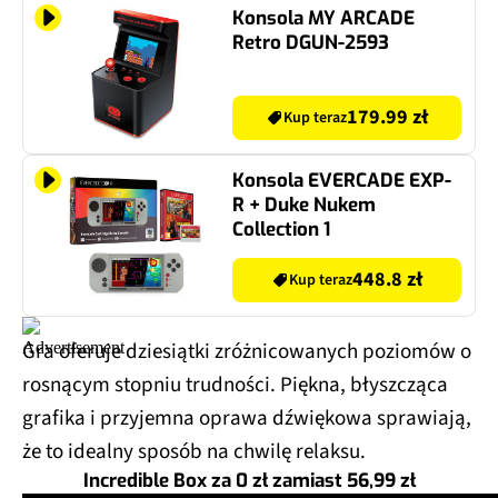
Konsola MY ARCADE
Retro DGUN-2593
179.99 zł
Kup teraz
Konsola EVERCADE EXP-
R + Duke Nukem
Collection 1
448.8 zł
Kup teraz
Gra oferuje dziesiątki zróżnicowanych poziomów o
rosnącym stopniu trudności. Piękna, błyszcząca
grafika i przyjemna oprawa dźwiękowa sprawiają,
że to idealny sposób na chwilę relaksu.
Incredible Box za 0 zł zamiast 56,99 zł