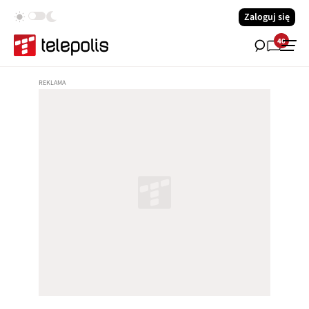
Zaloguj się
40