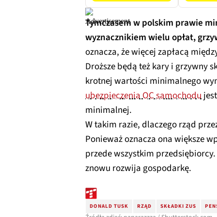
Tymczasem w polskim prawie mi
wyznacznikiem wielu opłat, grz
oznacza, że więcej zapłacą między
Droższe będą też kary i grzywny 
krotnej wartości minimalnego w
ubezpieczenia OC samochodu
jes
minimalnej.
W takim razie, dlaczego rząd prze
Ponieważ oznacza ona większe wp
przede wszystkim przedsiębiorcy.
znowu rozwija gospodarkę.
DONALD TUSK
RZĄD
SKŁADKI ZUS
PEN