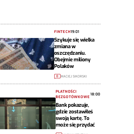
FINTECH
19:01
Szykuje się wielka
zmiana w
oszczędzaniu.
Obejmie miliony
Polaków
MACIEJ SIKORSKI
0
PŁATNOŚCI
18:00
BEZGOTÓWKOWE
Bank pokazuje,
gdzie zostawiłeś
swoją kartę. To
może się przydać