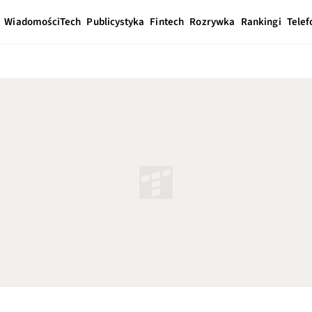
Wiadomości
Tech
Publicystyka
Fintech
Rozrywka
Rankingi
Telef