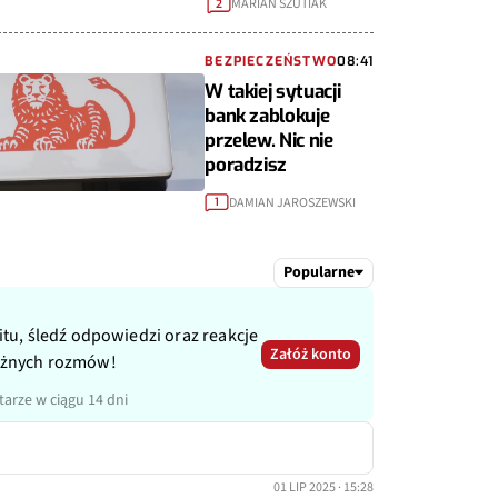
MARIAN SZUTIAK
2
BEZPIECZEŃSTWO
08:41
W takiej sytuacji
bank zablokuje
przelew. Nic nie
poradzisz
DAMIAN JAROSZEWSKI
1
Popularne
itu, śledź odpowiedzi oraz reakcje
Załóż konto
ażnych rozmów!
arze w ciągu 14 dni
01 LIP 2025 · 15:28