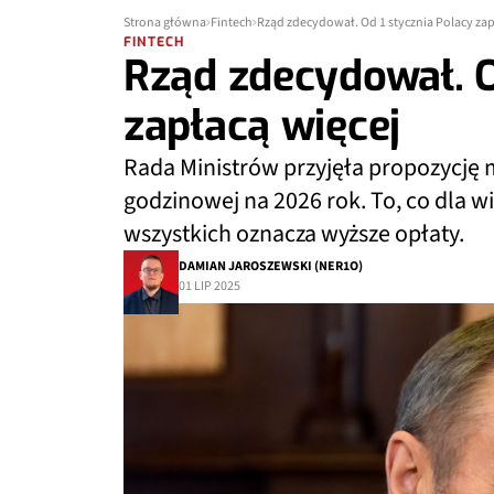
Strona główna
Fintech
Rząd zdecydował. Od 1 stycznia Polacy zap
FINTECH
Rząd zdecydował. O
zapłacą więcej
Rada Ministrów przyjęła propozycję
godzinowej na 2026 rok. To, co dla w
wszystkich oznacza wyższe opłaty.
DAMIAN JAROSZEWSKI (NER1O)
01 LIP 2025