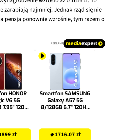
wynagrodzenie wzrosło aż o 1656 zł. To
 zarabiają najmniej. Jednak rząd się nie
na pensja ponownie wzrośnie, tym razem o
REKLAMA
fon HONOR
Smartfon SAMSUNG
ic V6 5G
Galaxy A57 5G
 7.95" 120Hz
8/128GB 6.7" 120Hz
erwony
Niebieski SM-A576
EU
1716.07 zł
9899 zł
1716.07 zł