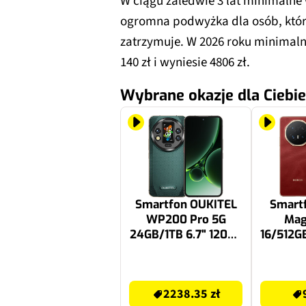
W ciągu zaledwie 3 lat minimalne 
ogromna podwyżka dla osób, które
zatrzymuje. W 2026 roku minimal
140 zł i wyniesie 4806 zł.
Wybrane okazje dla Ciebie
Smartfon OUKITEL
Smart
WP200 Pro 5G
Mag
24GB/1TB 6.7" 120Hz
16/512GB
Zielony
Cz
2599 zł
9899 zł
2238.35 zł