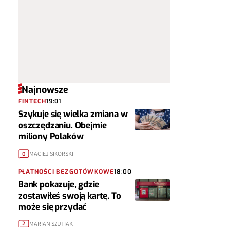
Najnowsze
FINTECH
19:01
Szykuje się wielka zmiana w
oszczędzaniu. Obejmie
miliony Polaków
MACIEJ SIKORSKI
0
PŁATNOŚCI BEZGOTÓWKOWE
18:00
Bank pokazuje, gdzie
zostawiłeś swoją kartę. To
może się przydać
MARIAN SZUTIAK
2