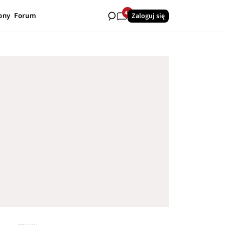
42
ony
Forum
Zaloguj się