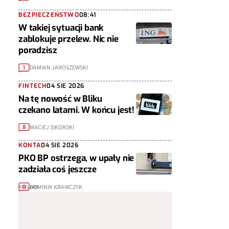
BEZPIECZEŃSTWO
08:41
W takiej sytuacji bank
zablokuje przelew. Nic nie
poradzisz
DAMIAN JAROSZEWSKI
1
FINTECH
04 SIE 2026
Na tę nowość w Bliku
czekano latami. W końcu jest!
MACIEJ SIKORSKI
8
KONTA
04 SIE 2026
PKO BP ostrzega, w upały nie
zadziała coś jeszcze
DOMINIK KRAWCZYK
0