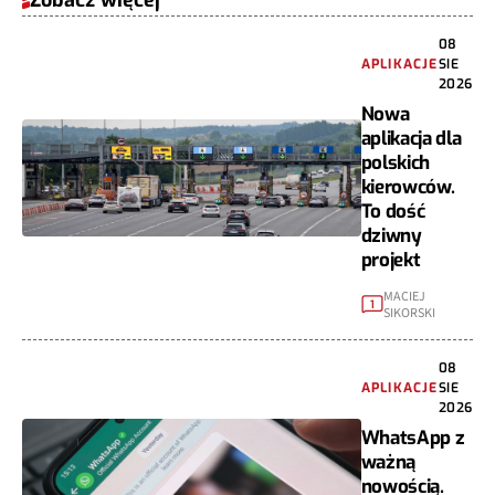
08
APLIKACJE
SIE
2026
Nowa
aplikacja dla
polskich
kierowców.
To dość
dziwny
projekt
MACIEJ
1
SIKORSKI
08
APLIKACJE
SIE
2026
WhatsApp z
ważną
nowością.