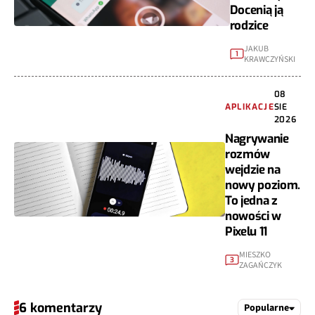
Docenią ją
rodzice
JAKUB
1
KRAWCZYŃSKI
08
APLIKACJE
SIE
2026
Nagrywanie
rozmów
wejdzie na
nowy poziom.
To jedna z
nowości w
Pixelu 11
MIESZKO
3
ZAGAŃCZYK
6 komentarzy
Popularne