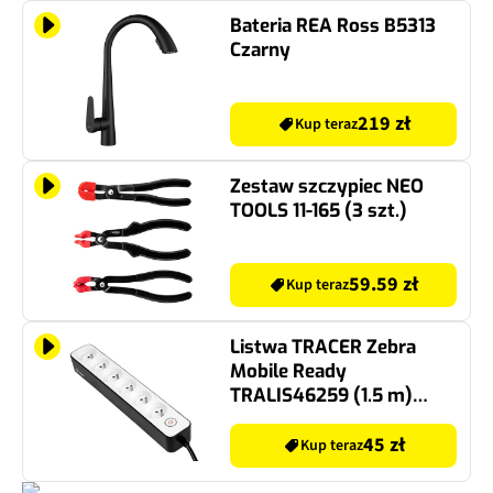
Bateria REA Ross B5313
Czarny
219 zł
Kup teraz
Zestaw szczypiec NEO
TOOLS 11-165 (3 szt.)
59.59 zł
Kup teraz
Listwa TRACER Zebra
Mobile Ready
TRALIS46259 (1.5 m)
Biało-czarny
45 zł
Kup teraz