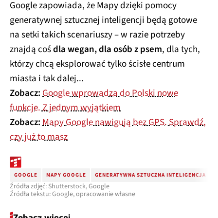
Google zapowiada, że Mapy dzięki pomocy
generatywnej sztucznej inteligencji będą gotowe
na setki takich scenariuszy – w razie potrzeby
znajdą coś
dla wegan, dla osób z psem
, dla tych,
którzy chcą eksplorować tylko ścisłe centrum
miasta i tak dalej...
Zobacz:
Google wprowadza do Polski nowe
funkcje. Z jednym wyjątkiem
Zobacz:
Mapy Google nawigują bez GPS. Sprawdź,
czy już to masz
GOOGLE
MAPY GOOGLE
GENERATYWNA SZTUCZNA INTELIGENCJA
G
Źródła zdjęć: Shutterstock, Google
Źródła tekstu: Google, opracowanie własne
Zobacz więcej