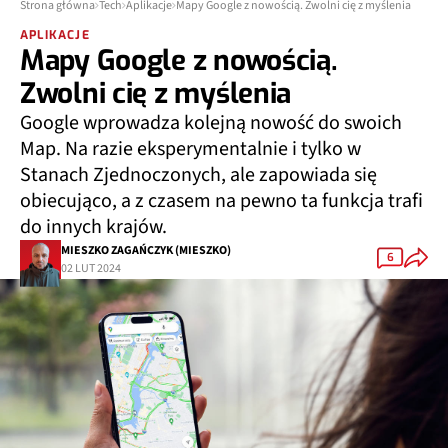
Strona główna
Tech
Aplikacje
Mapy Google z nowością. Zwolni cię z myślenia
APLIKACJE
Mapy Google z nowością.
Zwolni cię z myślenia
Google wprowadza kolejną nowość do swoich
Map. Na razie eksperymentalnie i tylko w
Stanach Zjednoczonych, ale zapowiada się
obiecująco, a z czasem na pewno ta funkcja trafi
do innych krajów.
MIESZKO ZAGAŃCZYK (MIESZKO)
6
02 LUT 2024