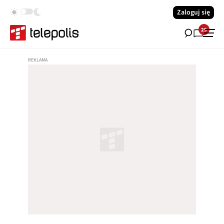
Zaloguj się
29