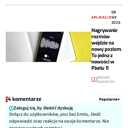
08
APLIKACJE
SIE
2026
Nagrywanie
rozmów
wejdzie na
nowy poziom.
To jedna z
nowości w
Pixelu 11
MIESZKO
3
ZAGAŃCZYK
4 komentarze
Popularne
Zaloguj się, by śledzić dyskuję
Dołącz do użytkowników, pisz bez limitu, śledź
odpowiedzi oraz reakcje na swoje komentarze. Nie
przegap ważnych rozmów!