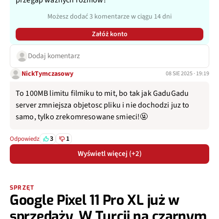
Możesz dodać 3 komentarze w ciągu 14 dni
Załóż konto
Dodaj komentarz
NickTymczasowy
08 SIE 2025 · 19:19
To 100MB limitu filmiku to mit, bo tak jak GaduGadu
server zmniejsza objetosc pliku i nie dochodzi juz to
samo, tylko zrekomresowane smieci!🤬
3
1
Odpowiedz
Wyświetl więcej (+2)
SPRZĘT
Google Pixel 11 Pro XL już w
sprzedaży. W Turcji na czarnym