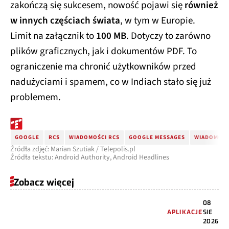
zakończą się sukcesem, nowość pojawi się
również
w innych częściach świata
, w tym w Europie.
Limit na załącznik to
100 MB
. Dotyczy to zarówno
plików graficznych, jak i dokumentów PDF. To
ograniczenie ma chronić użytkowników przed
nadużyciami i spamem, co w Indiach stało się już
problemem.
GOOGLE
RCS
WIADOMOŚCI RCS
GOOGLE MESSAGES
WIADOMOŚC
Źródła zdjęć: Marian Szutiak / Telepolis.pl
Źródła tekstu: Android Authority, Android Headlines
Zobacz więcej
08
APLIKACJE
SIE
2026