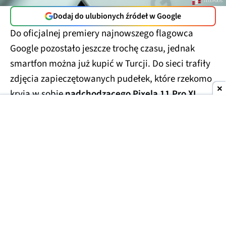
Dodaj do ulubionych źródeł w Google
Do oficjalnej premiery najnowszego flagowca
Google pozostało jeszcze trochę czasu, jednak
smartfon można już kupić w Turcji. Do sieci trafiły
zdjęcia zapieczętowanych pudełek, które rzekomo
kryją w sobie
nadchodzącego Pixela 11 Pro XL
.
Smartfony miały trafić w ręce handlarzy z szarej
strefy, którzy wycenili te przedpremierowe rarytasy
na kwotę
1700 USD
(ok. 6300 zł). Prawdopodobnie
finalna cena za smartfon będzie porównywalna lub
niewiele niższa.