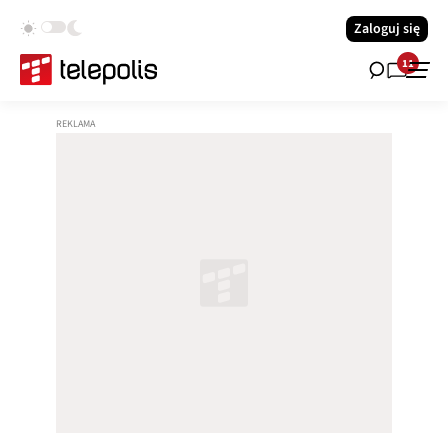
Zaloguj się
11