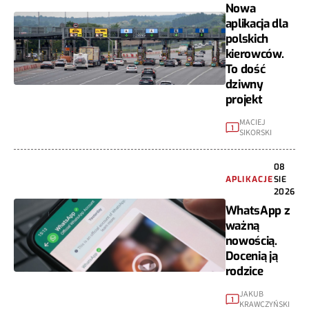
Nowa
aplikacja dla
polskich
kierowców.
To dość
dziwny
projekt
MACIEJ
1
SIKORSKI
08
APLIKACJE
SIE
2026
WhatsApp z
ważną
nowością.
Docenią ją
rodzice
JAKUB
1
KRAWCZYŃSKI