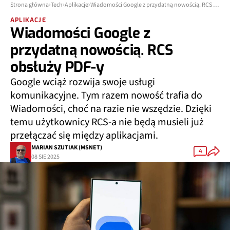
Strona główna
Tech
Aplikacje
Wiadomości Google z przydatną nowością. RCS obsłuży PDF-y
APLIKACJE
Wiadomości Google z
przydatną nowością. RCS
obsłuży PDF-y
Google wciąż rozwija swoje usługi
komunikacyjne. Tym razem nowość trafia do
Wiadomości, choć na razie nie wszędzie. Dzięki
temu użytkownicy RCS-a nie będą musieli już
przełączać się między aplikacjami.
MARIAN SZUTIAK (MSNET)
4
08 SIE 2025