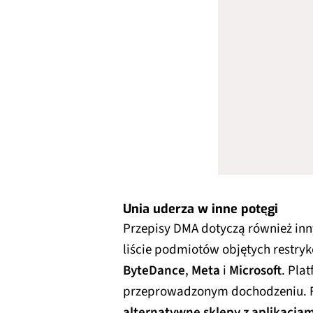
Unia uderza w inne potęgi
Przepisy DMA dotyczą również inn
liście podmiotów objętych restryk
ByteDance
,
Meta
i
Microsoft
. Pla
przeprowadzonym dochodzeniu. Fi
alternatywne sklepy z aplikacjam