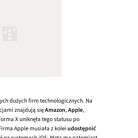
ych dużych firm technologicznych. Na
cjami znajdują się
Amazon
,
Apple
,
tforma X uniknęła tego statusu po
rma Apple musiała z kolei
udostępnić
i
na systemach iOS. Meta ma natomiast