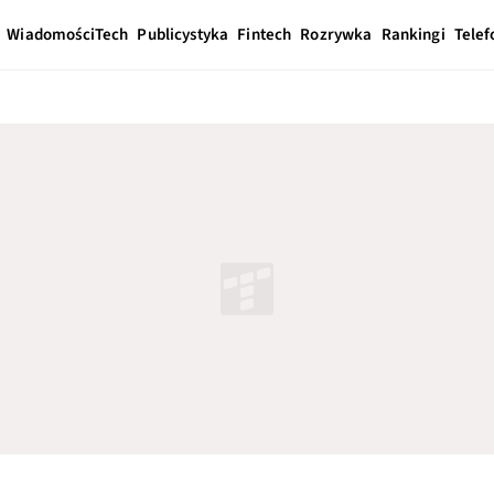
Wiadomości
Tech
Publicystyka
Fintech
Rozrywka
Rankingi
Telef