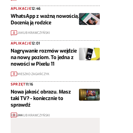
APLIKACJE
12:46
WhatsApp z ważną nowością.
Docenią ją rodzice
JAKUB KRAWCZYŃSKI
0
APLIKACJE
12:01
Nagrywanie rozmów wejdzie
na nowy poziom. To jedna z
nowości w Pixelu 11
MIESZKO ZAGAŃCZYK
0
SPRZĘT
11:16
Nowa jakość obrazu. Masz
taki TV? - koniecznie to
sprawdź
JAKUB KRAWCZYŃSKI
0