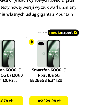
 Aktu o rynkach cyfrowych
(DMA, Digital
ż testy nowej wersji wyszukiwarki. Zmiany
iu własnych usług
giganta z Mountain
REKLAMA
fon GOOGLE
Smartfon GOOGLE
a 5G 8/128GB
Pixel 10a 5G
" 120Hz
8/256GB 6.3" 120Hz
noszary
Jasnoszary
2329.99 zł
1879 zł
2329.99 zł