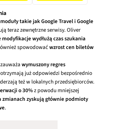
nia
moduły takie jak Google Travel i Google
ją teraz zewnętrzne serwisy. Oliver
e
modyfikacje wydłużą czas szukania
 również spowodować
wzrost cen biletów
e zauważa
wymuszony regres
e otrzymają już odpowiedzi bezpośrednio
erzają też w lokalnych przedsiębiorców.
zerwacji o 30%
z powodu mniejszej
 zmianach zyskują głównie podmioty
we
.