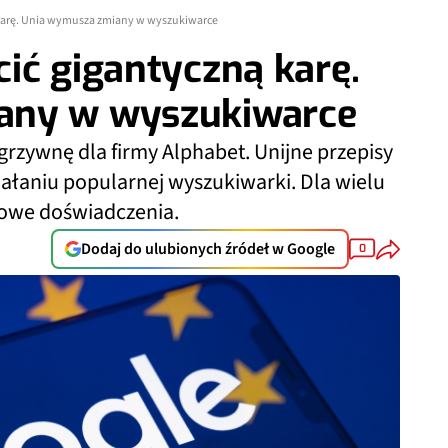
karę. Unia wymusza zmiany w wyszukiwarce
ić gigantyczną karę.
any w wyszukiwarce
grzywnę dla firmy Alphabet. Unijne przepisy
ałaniu popularnej wyszukiwarki. Dla wielu
nowe doświadczenia.
Dodaj do ulubionych źródeł w Google
0