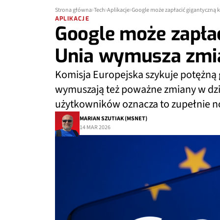
Strona główna
Tech
Aplikacje
Google może zapłacić gigantyczną 
APLIKACJE
Google może zapłac
Unia wymusza zmi
Komisja Europejska szykuje potężną 
wymuszają też poważne zmiany w dzi
użytkowników oznacza to zupełnie 
MARIAN SZUTIAK (MSNET)
14 MAR 2026