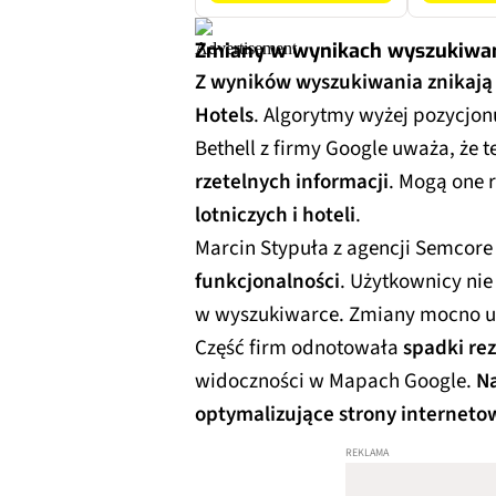
Zmiany w wynikach wyszukiwa
Z wyników wyszukiwania znikają 
Hotels
. Algorytmy wyżej pozycjonu
Bethell z firmy Google uważa, że t
rzetelnych informacji
. Mogą one
lotniczych i hoteli
.
Marcin Stypuła z agencji Semcor
funkcjonalności
. Użytkownicy ni
w wyszukiwarce. Zmiany mocno ud
Część firm odnotowała
spadki re
widoczności w Mapach Google.
Na
optymalizujące strony interneto