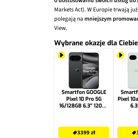
o dostosowaniu swoich usług do
Markets Act). W Europie trwają ju
polegają na
mniejszym promowan
View.
Wybrane okazje dla Ciebie
Smartfon GOOGLE
Smart
Pixel 10 Pro 5G
Pixel 10
16/128GB 6.3" 120Hz
6.3
Obsydian
Jas
3399 zł
1879 zł
3399 zł