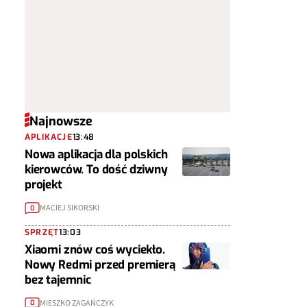
Najnowsze
APLIKACJE
13:48
Nowa aplikacja dla polskich
kierowców. To dość dziwny
projekt
MACIEJ SIKORSKI
0
SPRZĘT
13:03
Xiaomi znów coś wyciekło.
Nowy Redmi przed premierą
bez tajemnic
MIESZKO ZAGAŃCZYK
0