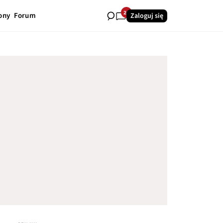
26
ony
Forum
Zaloguj się