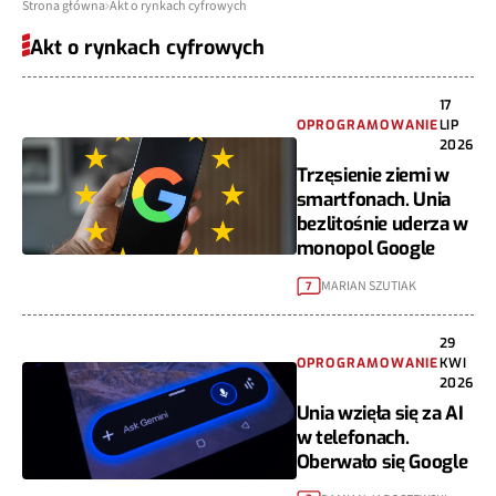
Strona główna
Akt o rynkach cyfrowych
Akt o rynkach cyfrowych
17
OPROGRAMOWANIE
LIP
2026
Trzęsienie ziemi w
smartfonach. Unia
bezlitośnie uderza w
monopol Google
MARIAN SZUTIAK
7
29
OPROGRAMOWANIE
KWI
2026
Unia wzięła się za AI
w telefonach.
Oberwało się Google