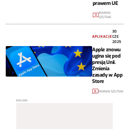
prawem UE
MARIAN
3
SZUTIAK
30
APLIKACJE
CZE
2025
Apple znowu
ugina się pod
presją Unii.
Zmienia
zasady w App
Store
MARIAN SZUTIAK
0