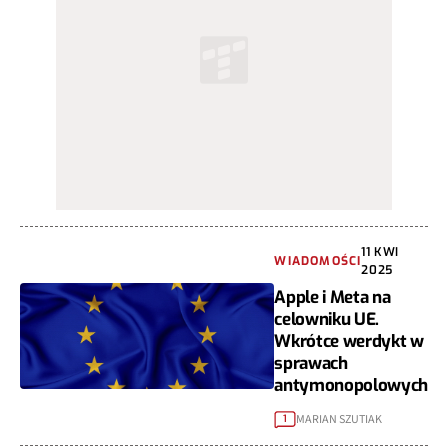
11 KWI
WIADOMOŚCI
2025
Apple i Meta na
celowniku UE.
Wkrótce werdykt w
sprawach
antymonopolowych
MARIAN SZUTIAK
1