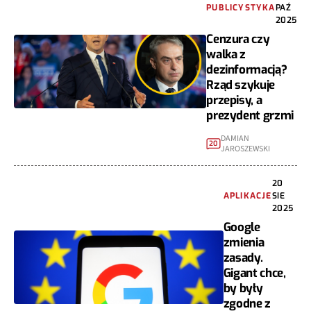
PUBLICYSTYKA
PAŹ
2025
Cenzura czy
walka z
dezinformacją?
Rząd szykuje
przepisy, a
prezydent grzmi
DAMIAN
20
JAROSZEWSKI
20
APLIKACJE
SIE
2025
Google
zmienia
zasady.
Gigant chce,
by były
zgodne z