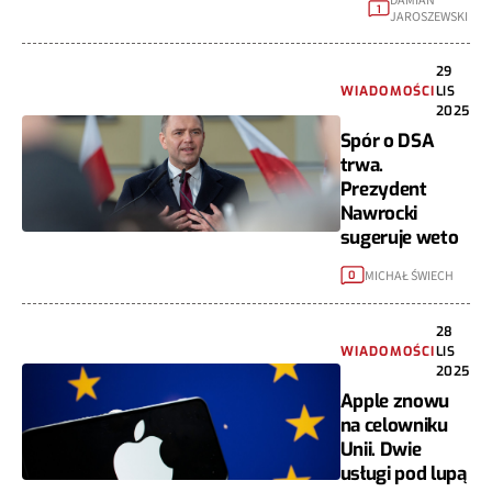
DAMIAN
1
JAROSZEWSKI
29
WIADOMOŚCI
LIS
2025
Spór o DSA
trwa.
Prezydent
Nawrocki
sugeruje weto
MICHAŁ ŚWIECH
0
28
WIADOMOŚCI
LIS
2025
Apple znowu
na celowniku
Unii. Dwie
usługi pod lupą