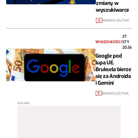
zmiany w
wyszukiwarce
MARIAN SZUTIAK
0
27
WIADOMOŚCI
STY
2026
Google pod
lupą UE.
Bruksela bierze
się za Androida
i Gemini
MARIAN SZUTIAK
0