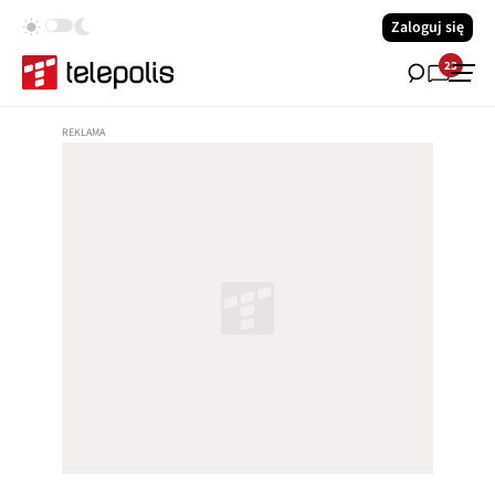
Zaloguj się
23