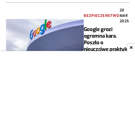
20
BEZPIECZEŃSTWO
MAR
2025
Google grozi
ogromna kara.
Poszło o
nieuczciwe praktyki
DAMIAN JAROSZEWSKI
2
11
WIADOMOŚCI
MAR
2025
Apple i Meta na
celowniku UE.
Szykują się
kolejne kary
MARIAN SZUTIAK
2