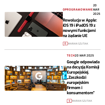
20
OPROGRAMOWANIE
MAR
2025
Rewolucja w Apple:
iOS 19 i iPadOS 19 z
nowymi funkcjami
na żądanie UE
MARIAN SZUTIAK
0
TECH
20 MAR 2025
Google odpowiada
na decyzją Komisji
Europejskiej.
„Zaszkodzi
europejskim
firmom i
konsumentom”
MARIAN SZUTIAK
5