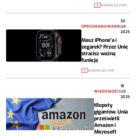
MARIAN SZUTIAK
2
20
OPROGRAMOWANIE
LIS
2025
Masz iPhone'a i
zegarek? Przez Unię
stracisz ważną
funkcję
MARIAN SZUTIAK
1
18
WIADOMOŚCI
LIS
2025
Kłopoty
gigantów. Unia
prześwietli
Amazon i
Microsoft