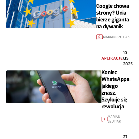
Google chowa
strony? Unia
bierze giganta
na dywanik
MARIAN SZUTIAK
0
10
APLIKACJE
LIS
2025
Koniec
WhatsAppa,
jakiego
znasz.
Szykuje się
rewolucja
MARIAN
7
SZUTIAK
27