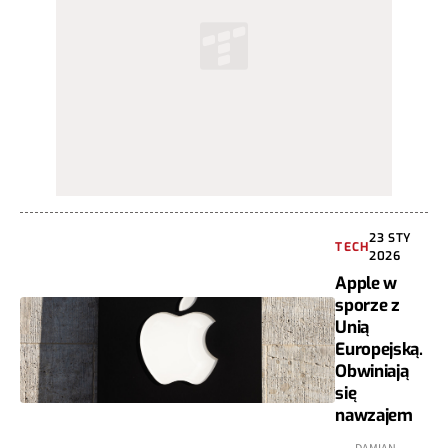
23 STY
TECH
2026
Apple w
sporze z
Unią
Europejską.
Obwiniają
się
nawzajem