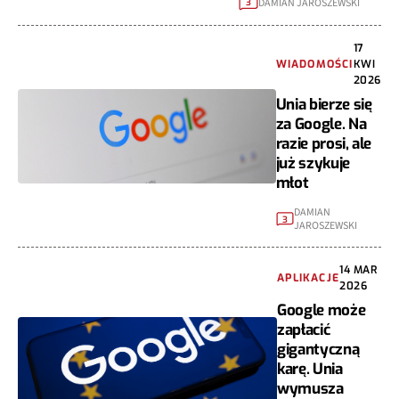
DAMIAN JAROSZEWSKI
3
17
WIADOMOŚCI
KWI
2026
Unia bierze się
za Google. Na
razie prosi, ale
już szykuje
młot
DAMIAN
3
JAROSZEWSKI
14 MAR
APLIKACJE
2026
Google może
zapłacić
gigantyczną
karę. Unia
wymusza