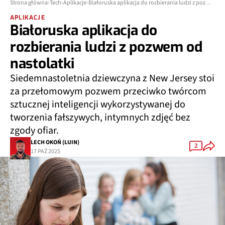
Strona główna
Tech
Aplikacje
Białoruska aplikacja do rozbierania ludzi z pozwem od nastolatki
APLIKACJE
Białoruska aplikacja do
rozbierania ludzi z pozwem od
nastolatki
Siedemnastoletnia dziewczyna z New Jersey stoi
za przełomowym pozwem przeciwko twórcom
sztucznej inteligencji wykorzystywanej do
tworzenia fałszywych, intymnych zdjęć bez
zgody ofiar.
LECH OKOŃ (LUIN)
2
17 PAŹ 2025