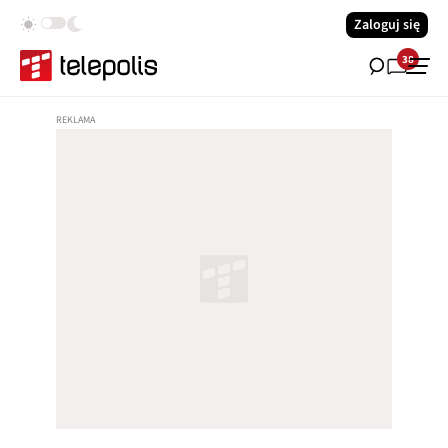
Zaloguj się
38