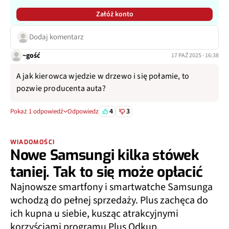
Załóż konto
Dodaj komentarz
~gość
17 PAŹ 2025 · 16:38
A jak kierowca wjedzie w drzewo i się połamie, to
pozwie producenta auta?
4
3
Pokaż 1 odpowiedź
Odpowiedz
WIADOMOŚCI
Nowe Samsungi kilka stówek
taniej. Tak to się może opłacić
Najnowsze smartfony i smartwatche Samsunga
wchodzą do pełnej sprzedaży. Plus zachęca do
ich kupna u siebie, kusząc atrakcyjnymi
korzyściami programu Plus Odkup.