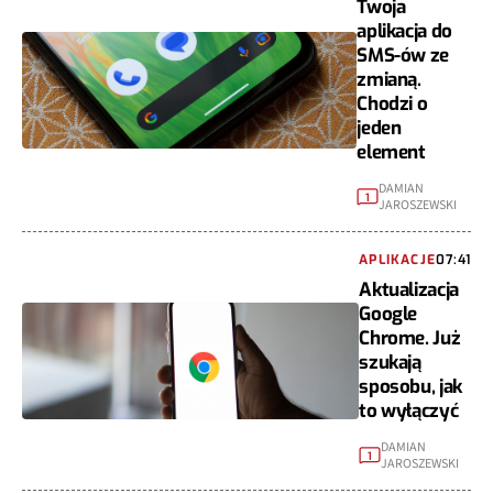
Twoja
aplikacja do
SMS-ów ze
zmianą.
Chodzi o
jeden
element
DAMIAN
1
JAROSZEWSKI
APLIKACJE
07:41
Aktualizacja
Google
Chrome. Już
szukają
sposobu, jak
to wyłączyć
DAMIAN
1
JAROSZEWSKI