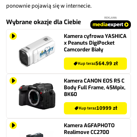
ponownie pojawią się w internecie.​
REKLAMA
Wybrane okazje dla Ciebie
Kamera cyfrowa YASHICA
x Peanuts DigiPocket
Camcorder Biały
564.99 zł
Kup teraz
Kamera CANON EOS R5 C
Body Full Frame, 45Mpix,
8K60
10999 zł
Kup teraz
Kamera AGFAPHOTO
Realimove CC2700