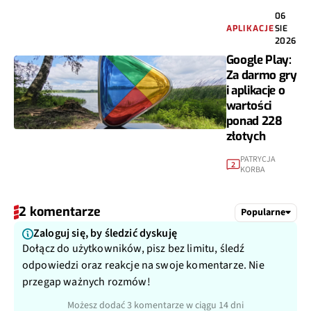
06
APLIKACJE
SIE
2026
Google Play:
Za darmo gry
i aplikacje o
wartości
ponad 228
złotych
PATRYCJA
2
KORBA
2 komentarze
Popularne
Zaloguj się, by śledzić dyskuję
Dołącz do użytkowników, pisz bez limitu, śledź
odpowiedzi oraz reakcje na swoje komentarze. Nie
przegap ważnych rozmów!
Możesz dodać 3 komentarze w ciągu 14 dni