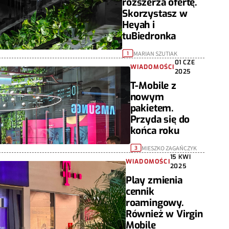
rozszerza ofertę.
Skorzystasz w
Heyah i
tuBiedronka
MARIAN SZUTIAK
1
01 CZE
WIADOMOŚCI
2025
T-Mobile z
nowym
pakietem.
Przyda się do
końca roku
MIESZKO ZAGAŃCZYK
3
15 KWI
WIADOMOŚCI
2025
Play zmienia
cennik
roamingowy.
Również w Virgin
Mobile