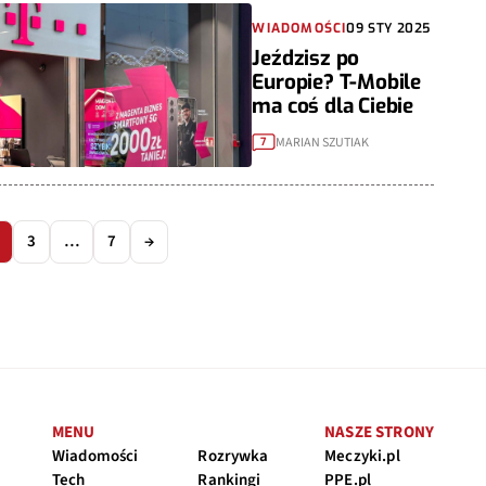
WIADOMOŚCI
09 STY 2025
Jeździsz po
Europie? T-Mobile
ma coś dla Ciebie
MARIAN SZUTIAK
7
3
…
7
→
MENU
NASZE STRONY
Wiadomości
Rozrywka
Meczyki.pl
Tech
Rankingi
PPE.pl