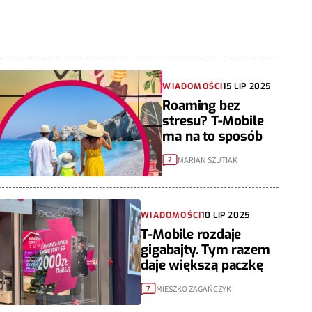
WIADOMOŚCI
15 LIP 2025
Roaming bez
stresu? T-Mobile
ma na to sposób
MARIAN SZUTIAK
2
WIADOMOŚCI
10 LIP 2025
T-Mobile rozdaje
gigabajty. Tym razem
daje większą paczkę
MIESZKO ZAGAŃCZYK
7