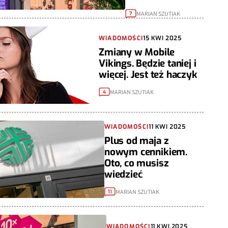
MARIAN SZUTIAK
7
WIADOMOŚCI
15 KWI 2025
Zmiany w Mobile
Vikings. Będzie taniej i
więcej. Jest też haczyk
MARIAN SZUTIAK
4
WIADOMOŚCI
11 KWI 2025
Plus od maja z
nowym cennikiem.
Oto, co musisz
wiedzieć
MARIAN SZUTIAK
11
WIADOMOŚCI
11 KWI 2025