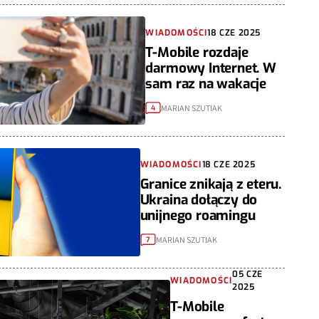
WIADOMOŚCI
18 CZE 2025
T-Mobile rozdaje
darmowy Internet. W
sam raz na wakacje
MARIAN SZUTIAK
4
WIADOMOŚCI
18 CZE 2025
Granice znikają z eteru.
Ukraina dołączy do
unijnego roamingu
MARIAN SZUTIAK
7
05 CZE
WIADOMOŚCI
2025
T-Mobile