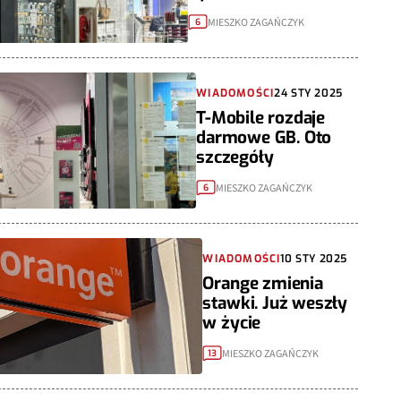
MIESZKO ZAGAŃCZYK
6
WIADOMOŚCI
24 STY 2025
T-Mobile rozdaje
darmowe GB. Oto
szczegóły
MIESZKO ZAGAŃCZYK
6
WIADOMOŚCI
10 STY 2025
Orange zmienia
stawki. Już weszły
w życie
MIESZKO ZAGAŃCZYK
13