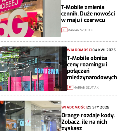
T-Mobile zmienia
cennik. Duże nowości
w maju i czerwcu
MARIAN SZUTIAK
11
WIADOMOŚCI
04 KWI 2025
T-Mobile obniża
ceny roamingu i
połączeń
międzynarodowych
MARIAN SZUTIAK
12
WIADOMOŚCI
29 STY 2025
Orange rozdaje kody.
Zobacz, ile na nich
zyskasz