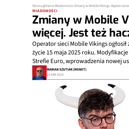
Strona główna
Wiadomości
Zmiany w Mobile Vikings. Będzie taniej 
WIADOMOŚCI
Zmiany w Mobile Vik
więcej. Jest też ha
Operator sieci Mobile Vikings ogłosi
życie 15 maja 2025 roku. Modyfikac
Strefie Euro, wprowadzenia nowej usł
MARIAN SZUTIAK (MSNET)
15 KWI 2025