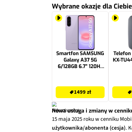
Wybrane okazje dla Ciebie
Smartfon SAMSUNG
Telefo
Galaxy A37 5G
KX-TU4
6/128GB 6.7" 120Hz
Fioletowy SM-A376
1499 zł
239 zł
1499 zł
Nowa usługa i zmiany w cennik
15 maja 2025 roku w cenniku Mobi
użytkownika/abonenta (cesja)
. 