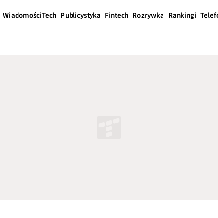
Wiadomości
Tech
Publicystyka
Fintech
Rozrywka
Rankingi
Telef