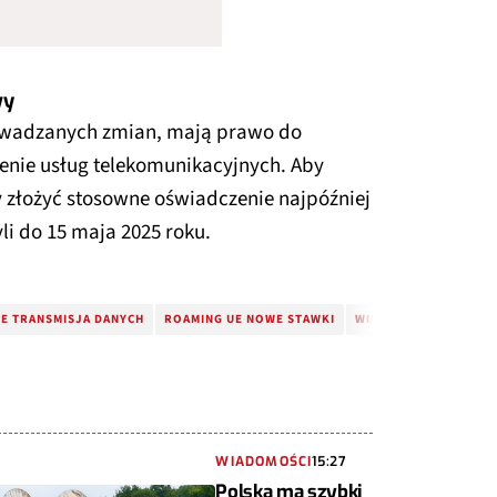
wy
rowadzanych zmian, mają prawo do
nie usług telekomunikacyjnych. Aby
ży złożyć stosowne oświadczenie najpóźniej
li do 15 maja 2025 roku.
E TRANSMISJA DANYCH
ROAMING UE NOWE STAWKI
WIĘCEJ GB W ROAMIN
WIADOMOŚCI
15:27
Polska ma szybki