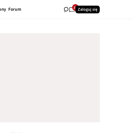
28
ony
Forum
Zaloguj się