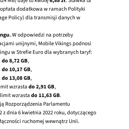
1024 MB) daje to kwotę
6,88 zł
. Stawka ta
 opłata dodatkowa w ramach Polityki
age Policy) dla transmisji danych w
ingu.
W odpowiedzi na potrzeby
acjami unijnymi, Mobile Vikings podnosi
ngu w Strefie Euro dla wybranych taryf:
a
do 8,72 GB
,
a
do 10,17 GB
,
a
do 13,08 GB
,
limit wzrasta
do 2,91 GB
,
 limit wzrasta
do 11,63 GB
.
ją Rozporządzenia Parlamentu
2 z dnia 6 kwietnia 2022 roku, dotyczącego
łączności ruchomej wewnątrz Unii.