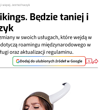
i więcej. Jest też haczyk
ings. Będzie taniej i
czyk
ł zmiany w swoich usługach, które wejdą w
je dotyczą roamingu międzynarodowego w
ugi oraz aktualizacji regulaminu.
Dodaj do ulubionych źródeł w Google
4