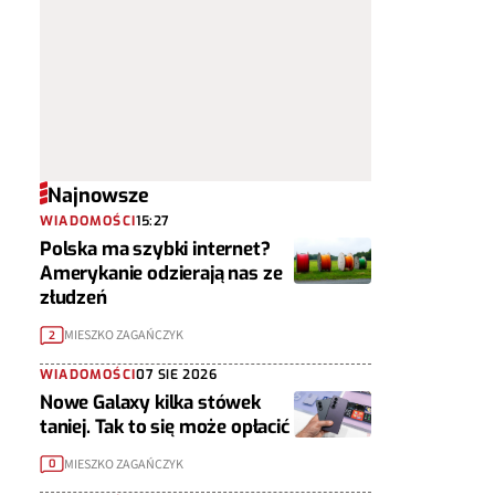
Najnowsze
WIADOMOŚCI
15:27
Polska ma szybki internet?
Amerykanie odzierają nas ze
złudzeń
MIESZKO ZAGAŃCZYK
2
WIADOMOŚCI
07 SIE 2026
Nowe Galaxy kilka stówek
taniej. Tak to się może opłacić
MIESZKO ZAGAŃCZYK
0