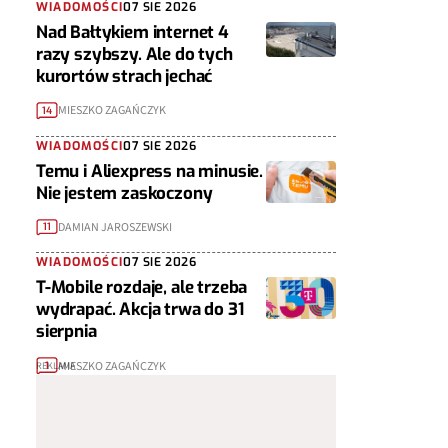
WIADOMOŚCI
07 SIE 2026
Nad Bałtykiem internet 4
razy szybszy. Ale do tych
kurortów strach jechać
MIESZKO ZAGAŃCZYK
14
WIADOMOŚCI
07 SIE 2026
Temu i Aliexpress na minusie.
Nie jestem zaskoczony
DAMIAN JAROSZEWSKI
11
WIADOMOŚCI
07 SIE 2026
T-Mobile rozdaje, ale trzeba
wydrapać. Akcja trwa do 31
sierpnia
MIESZKO ZAGAŃCZYK
1