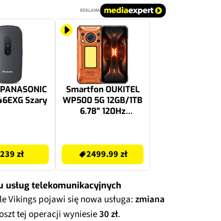
REKLAMA
n PANASONIC
Smartfon OUKITEL
46EXG Szary
WP500 5G 12GB/1TB
6.78" 120Hz
Pomarańczowy
2499.99 zł
239 zł
2499.99 zł
u usług telekomunikacyjnych
le Vikings pojawi się nowa usługa:
zmiana
Koszt tej operacji wyniesie
30 zł
.