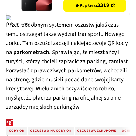
3319 zł
Kup teraz
Przed podobnym systemem oszustw jakiś czas
temu ostrzegał także wydział transportu Nowego
Jorku. Tam oszuści zaczęli naklejać swoje QR kody
na
parkometrach
. Sprawiając, że mieszkańcy i
turyści, którzy chcieli zapłacić za parking, zamiast
korzystać z prawdziwych parkometrów, wchodzili
na stronę, gdzie musieli podać dane swojej karty
kredytowej. Wielu z nich oczywiście to robiło,
myśląc, że płaci za parking na oficjalnej stronie
zarządcy miejskich parkingów.
KODY QR
OSZUSTWO NA KODY QR
OSZUSTWA ZAKUPOWE
OCHRON