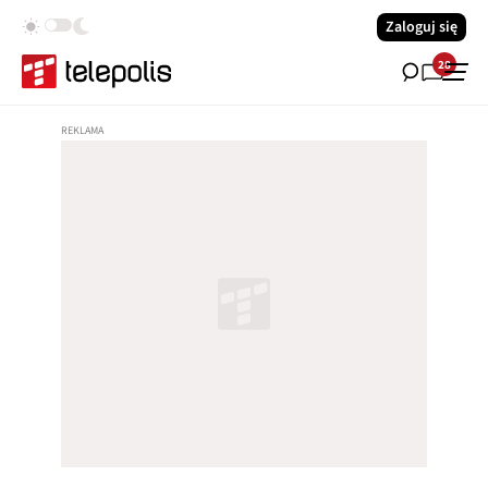
Zaloguj się
28