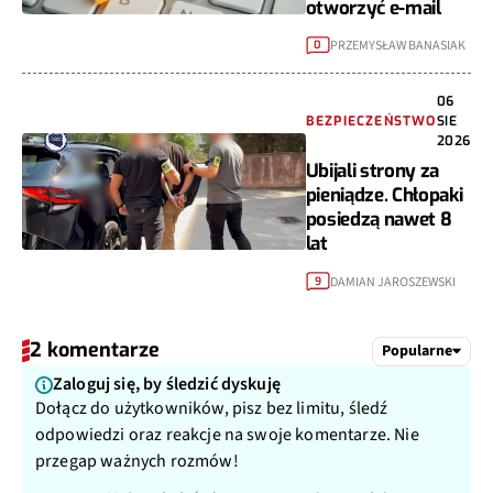
otworzyć e-mail
PRZEMYSŁAW BANASIAK
0
06
BEZPIECZEŃSTWO
SIE
2026
Ubijali strony za
pieniądze. Chłopaki
posiedzą nawet 8
lat
DAMIAN JAROSZEWSKI
9
2 komentarze
Popularne
Zaloguj się, by śledzić dyskuję
Dołącz do użytkowników, pisz bez limitu, śledź
odpowiedzi oraz reakcje na swoje komentarze. Nie
przegap ważnych rozmów!