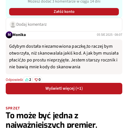
Możesz dodać 3 komentarze w ciągu 14 dni
Załóż konto
Dodaj komentarz
M
Monika
05 SIE 2025 · 08:07
Gdybym dostała niezamowiona paczkę,to raczej bym
otworzyła, niż skanowalala jakiś kod. A jak bym musiała
płacić,to po prostu nieprzyjęte. Jestem starszy rocznik i
nie bawią mnie kody do skanowania
2
0
Odpowiedz
Wyświetl więcej (+1)
SPRZĘT
To może być jedna z
najważniejszych premier.