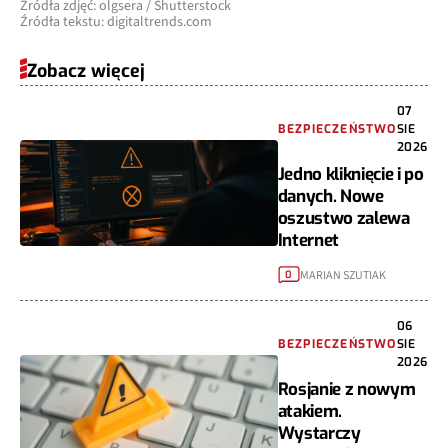
Źródła zdjęć: olgsera / Shutterstock
Źródła tekstu: digitaltrends.com
Zobacz więcej
07
BEZPIECZEŃSTWO
SIE
2026
Jedno kliknięcie i po
danych. Nowe
oszustwo zalewa
Internet
MARIAN SZUTIAK
0
06
BEZPIECZEŃSTWO
SIE
2026
Rosjanie z nowym
atakiem.
Wystarczy