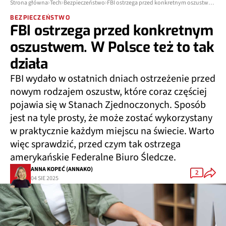
Strona główna
Tech
Bezpieczeństwo
FBI ostrzega przed konkretnym oszustwem. W Polsce też to tak działa
BEZPIECZEŃSTWO
FBI ostrzega przed konkretnym
oszustwem. W Polsce też to tak
działa
FBI wydało w ostatnich dniach ostrzeżenie przed
nowym rodzajem oszustw, które coraz częściej
pojawia się w Stanach Zjednoczonych. Sposób
jest na tyle prosty, że może zostać wykorzystany
w praktycznie każdym miejscu na świecie. Warto
więc sprawdzić, przed czym tak ostrzega
amerykańskie Federalne Biuro Śledcze.
ANNA KOPEĆ (ANNAKO)
2
04 SIE 2025