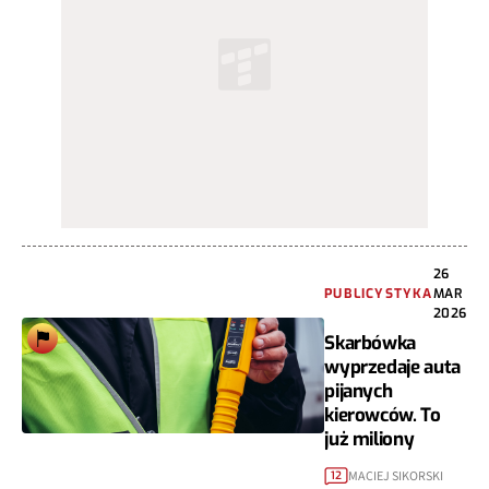
26
PUBLICYSTYKA
MAR
2026
Skarbówka
wyprzedaje auta
pijanych
kierowców. To
już miliony
MACIEJ SIKORSKI
12