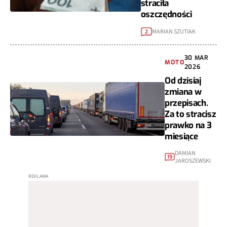
straciła
oszczędności
MARIAN SZUTIAK
2
30 MAR
MOTO
2026
Od dzisiaj
zmiana w
przepisach.
Za to stracisz
prawko na 3
miesiące
DAMIAN
19
JAROSZEWSKI