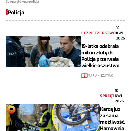
Strona główna
policja
Policja
10
BEZPIECZEŃSTWO
KWI
2026
19-latka odebrała
milion złotych.
Policja przerwała
wielkie oszustwo
MARIAN SZUTIAK
5
10
SPRZĘT
KWI
2026
Karzą już
za samą
możliwość.
Hamownia