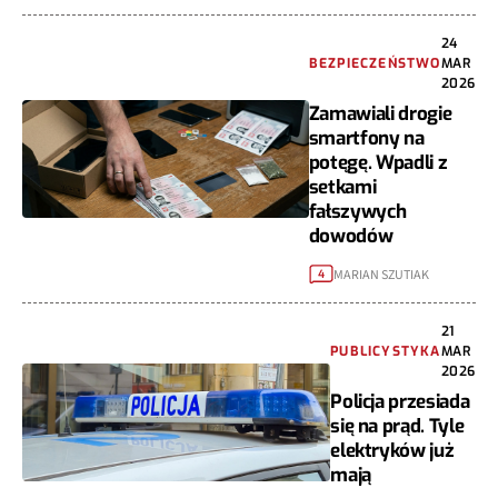
24
BEZPIECZEŃSTWO
MAR
2026
Zamawiali drogie
smartfony na
potęgę. Wpadli z
setkami
fałszywych
dowodów
MARIAN SZUTIAK
4
21
PUBLICYSTYKA
MAR
2026
Policja przesiada
się na prąd. Tyle
elektryków już
mają