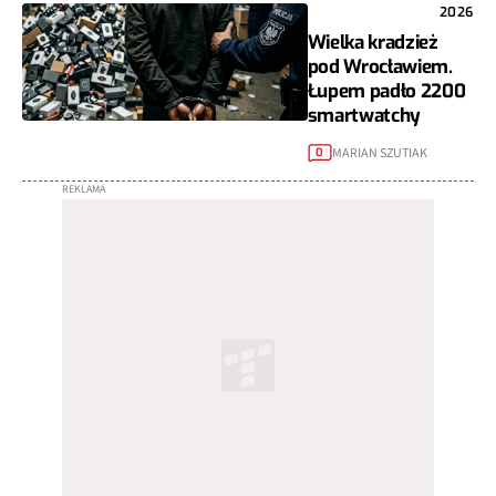
2026
Wielka kradzież
pod Wrocławiem.
Łupem padło 2200
smartwatchy
MARIAN SZUTIAK
0