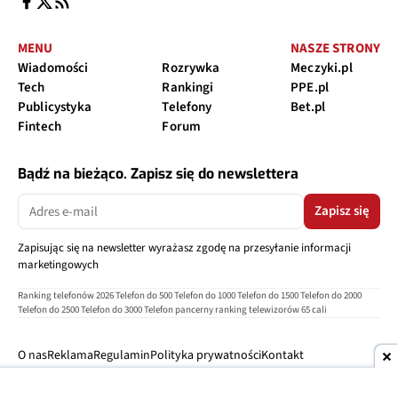
MENU
NASZE STRONY
Wiadomości
Rozrywka
Meczyki.pl
Tech
Rankingi
PPE.pl
Publicystyka
Telefony
Bet.pl
Fintech
Forum
Bądź na bieżąco. Zapisz się do newslettera
Zapisz się
Zapisując się na newsletter wyrażasz zgodę na przesyłanie informacji
marketingowych
Ranking telefonów 2026
Telefon do 500
Telefon do 1000
Telefon do 1500
Telefon do 2000
Telefon do 2500
Telefon do 3000
Telefon pancerny
ranking telewizorów 65 cali
O nas
Reklama
Regulamin
Polityka prywatności
Kontakt
Ustawienia prywatności