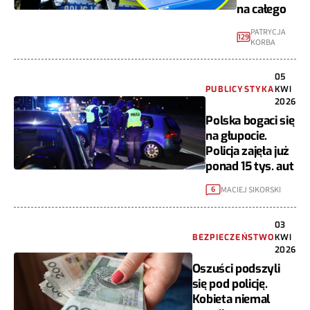
na całego
PATRYCJA
129
KORBA
05
PUBLICYSTYKA
KWI
2026
Polska bogaci się
na głupocie.
Policja zajęła już
ponad 15 tys. aut
MACIEJ SIKORSKI
6
03
BEZPIECZEŃSTWO
KWI
2026
Oszuści podszyli
się pod policję.
Kobieta niemal