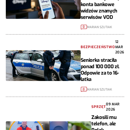
konta bankowe
widzów znanych
serwisów VOD
MARIAN SZUTIAK
0
12
BEZPIECZEŃSTWO
MAR
2026
Seniorka straciła
ponad 100 000 zł.
Odpowie za to 16-
latka
MARIAN SZUTIAK
0
09 MAR
SPRZĘT
2026
Zakosili mu
telefon, ale