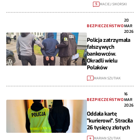
MACIEJ SIKORSKI
5
20
BEZPIECZEŃSTWO
MAR
2026
Policja zatrzymała
fałszywych
bankowców.
Okradli wielu
Polaków
MARIAN SZUTIAK
1
16
BEZPIECZEŃSTWO
MAR
2026
Oddała kartę
"kurierowi". Straciła
26 tysięcy złotych
MARIAN SZUTIAK
4