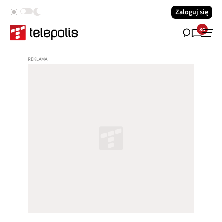
Zaloguj się
34