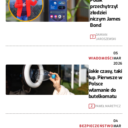
Polak
przechytrzył
złodziei
niczym James
Bond
DAMIAN
7
JAROSZEWSKI
05
WIADOMOŚCI
MAR
2026
Jakie czasy, taki
łup. Pierwsze w
Polsce
włamanie do
butelkomatu
PAWEŁ MARETYCZ
2
04
BEZPIECZEŃSTWO
MAR