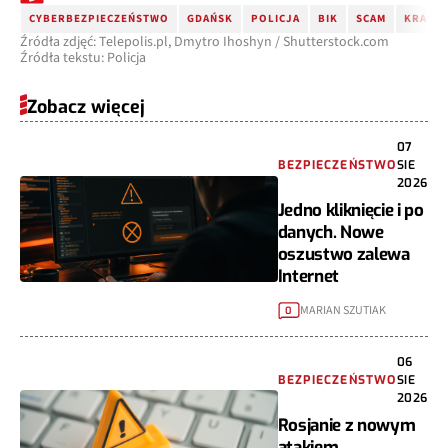
CYBERBEZPIECZEŃSTWO
GDAŃSK
POLICJA
BIK
SCAM
KRADZI
Źródła zdjęć: Telepolis.pl, Dmytro Ihoshyn / Shutterstock.com
Źródła tekstu: Policja
Zobacz więcej
07
BEZPIECZEŃSTWO
SIE
2026
Jedno kliknięcie i po
danych. Nowe
oszustwo zalewa
Internet
MARIAN SZUTIAK
0
06
BEZPIECZEŃSTWO
SIE
2026
Rosjanie z nowym
atakiem.