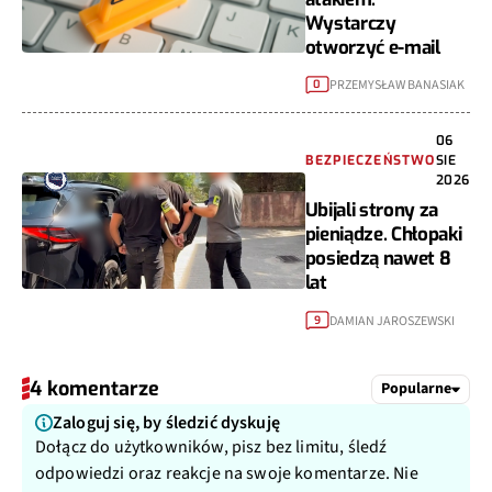
Wystarczy
otworzyć e-mail
PRZEMYSŁAW BANASIAK
0
06
BEZPIECZEŃSTWO
SIE
2026
Ubijali strony za
pieniądze. Chłopaki
posiedzą nawet 8
lat
DAMIAN JAROSZEWSKI
9
4 komentarze
Popularne
Zaloguj się, by śledzić dyskuję
Dołącz do użytkowników, pisz bez limitu, śledź
odpowiedzi oraz reakcje na swoje komentarze. Nie