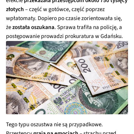
efekcie
przekazała przestępcom około 750 tysięcy
złotych
– część w gotówce, część poprzez
wpłatomaty. Dopiero po czasie zorientowała się,
że
została oszukana
. Sprawa trafiła na policję, a
postępowanie prowadzi prokuratura w Gdańsku.
Tego typu oszustwa nie są przypadkowe.
Przestępcy
grają na emocjach
– strachu przed