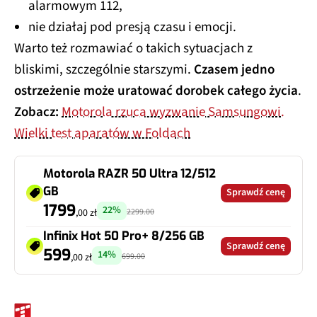
alarmowym 112,
nie działaj pod presją czasu i emocji.
Warto też rozmawiać o takich sytuacjach z
bliskimi, szczególnie starszymi.
Czasem jedno
ostrzeżenie może uratować dorobek całego życia
.
Zobacz:
Motorola rzuca wyzwanie Samsungowi.
Wielki test aparatów w Foldach
Motorola RAZR 50 Ultra 12/512
GB
Sprawdź cenę
1799
22%
2299.00
,00 zł
Infinix Hot 50 Pro+ 8/256 GB
Sprawdź cenę
599
14%
699.00
,00 zł