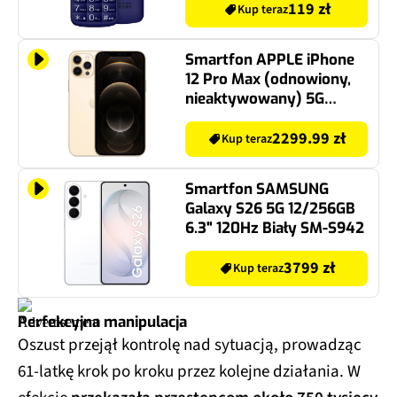
119 zł
Kup teraz
Smartfon APPLE iPhone
12 Pro Max (odnowiony,
nieaktywowany) 5G
128GB 6.7" Złoty (CPO)
2299.99 zł
Kup teraz
Smartfon SAMSUNG
Galaxy S26 5G 12/256GB
6.3" 120Hz Biały SM-S942
3799 zł
Kup teraz
Perfekcyjna manipulacja
Oszust przejął kontrolę nad sytuacją, prowadząc
61-latkę krok po kroku przez kolejne działania. W