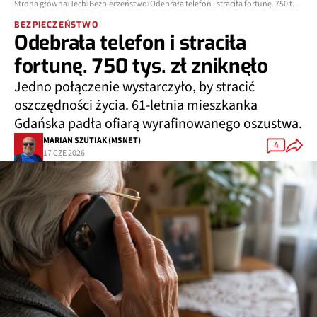
Strona główna
Tech
Bezpieczeństwo
Odebrała telefon i straciła fortunę. 750 tys. zł zniknęło
BEZPIECZEŃSTWO
Odebrała telefon i straciła
fortunę. 750 tys. zł zniknęło
Jedno połączenie wystarczyło, by stracić
oszczędności życia. 61-letnia mieszkanka
Gdańska padła ofiarą wyrafinowanego oszustwa.
MARIAN SZUTIAK (MSNET)
4
17 CZE 2026