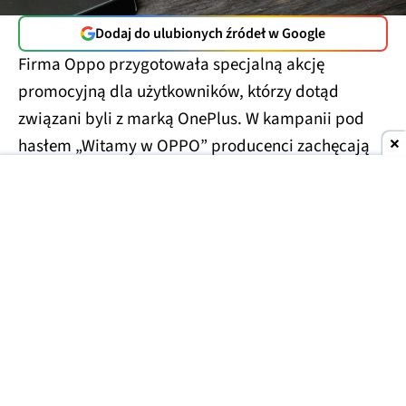
Dodaj do ulubionych źródeł w Google
Firma Oppo przygotowała specjalną akcję
promocyjną dla użytkowników, którzy dotąd
związani byli z marką OnePlus. W kampanii pod
hasłem „Witamy w OPPO” producenci zachęcają
do
zainteresowania się nową ofertą i powiązania
konta OnePlus z kontem Oppo
, oferując w zamian
atrakcyjne zniżki oraz akcesoria za symboliczną
kwotę.