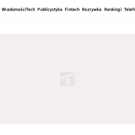
Wiadomości
Tech
Publicystyka
Fintech
Rozrywka
Rankingi
Telef