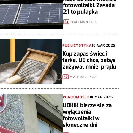
fotowoltaiki. Zasada
2:1 to pułapka
PAWEŁ MARETYCZ
24
PUBLICYSTYKA
10 MAR 2026
Kup zapas świec i
tarkę. UE chce, żebyś
zużywał mniej prądu
PAWEŁ MARETYCZ
49
WIADOMOŚCI
04 MAR 2026
UOKiK bierze się za
wyłączenia
fotowoltaiki w
słoneczne dni