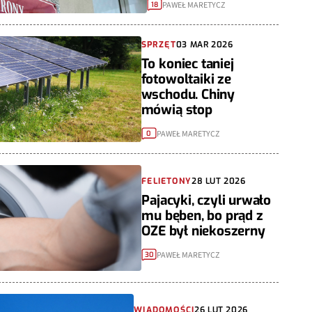
PAWEŁ MARETYCZ
18
SPRZĘT
03 MAR 2026
To koniec taniej
fotowoltaiki ze
wschodu. Chiny
mówią stop
PAWEŁ MARETYCZ
0
FELIETONY
28 LUT 2026
Pajacyki, czyli urwało
mu bęben, bo prąd z
OZE był niekoszerny
PAWEŁ MARETYCZ
30
WIADOMOŚCI
26 LUT 2026