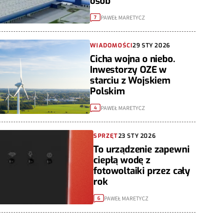
osób
PAWEŁ MARETYCZ
7
WIADOMOŚCI
29 STY 2026
Cicha wojna o niebo.
Inwestorzy OZE w
starciu z Wojskiem
Polskim
PAWEŁ MARETYCZ
4
SPRZĘT
23 STY 2026
To urządzenie zapewni
ciepłą wodę z
fotowoltaiki przez cały
rok
PAWEŁ MARETYCZ
6