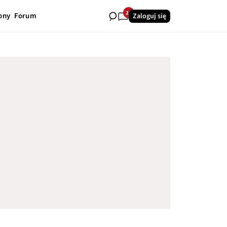
28
ony
Forum
Zaloguj się