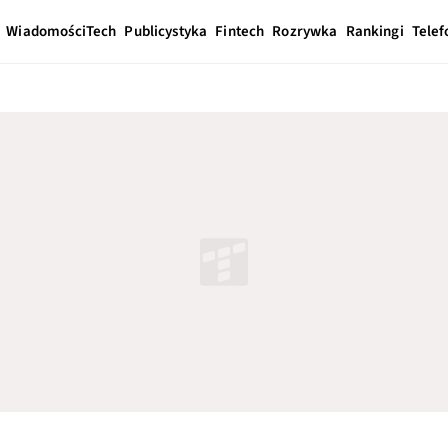
Wiadomości
Tech
Publicystyka
Fintech
Rozrywka
Rankingi
Telef