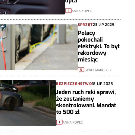
lipca
ANNA KOPEĆ
4
SPRZĘT
23 LIP 2025
Polacy
pokochali
elektryki. To był
rekordowy
miesiąc
PAWEŁ MARETYCZ
5
BEZPIECZEŃSTWO
18 LIP 2025
Jeden ruch ręki sprawi,
że zostaniemy
skontrolowani. Mandat
to 500 zł
ANNA KOPEĆ
1