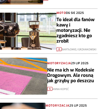
MOTO
06 SIE 2025
To ideał dla fanów
kawy i
motoryzacji. Nie
zgadniesz kto go
zrobił
BARTŁOMIEJ GRZANKOWSKI
0
MOTORYZACJA
29 LIP 2025
Nie ma ich w Kodeksie
Drogowym. Ale rosną
jak grzyby po deszczu
ANNA KOPEĆ
5
MOTORYZACJA
25 LIP 2025