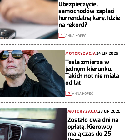
Ubezpieczyciel
samochodów zapłaci
horrendalną karę. Idzie
na rekord?
ANNA KOPEĆ
1
MOTORYZACJA
24 LIP 2025
Tesla zmierza w
jednym kierunku.
Takich not nie miała
od lat
ANNA KOPEĆ
0
MOTORYZACJA
23 LIP 2025
Zostało dwa dni na
opłatę. Kierowcy
mają czas do 25