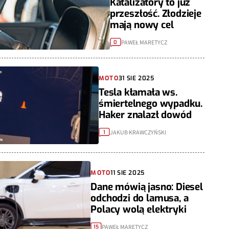
Katalizatory to już
przeszłość. Złodzieje
mają nowy cel
PAWEŁ MARETYCZ
0
MOTO
31 SIE 2025
Tesla kłamała ws.
śmiertelnego wypadku.
Haker znalazł dowód
JAKUB KRAWCZYŃSKI
1
MOTO
11 SIE 2025
Dane mówią jasno: Diesel
odchodzi do lamusa, a
Polacy wolą elektryki
PAWEŁ MARETYCZ
15