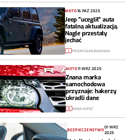
MOTO
16 PAŹ 2025
Jeep "uceglił" auta
fatalną aktualizacją.
Nagle przestały
jechać
PRZEMYSŁAW BANASIAK
1
MOTO
11 WRZ 2025
Znana marka
samochodowa
przyznaje: hakerzy
ukradli dane
ANNA KOPEĆ
0
01 WRZ
BEZPIECZEŃSTWO
2025