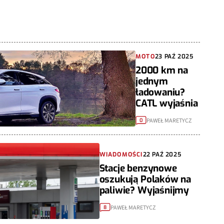
MOTO
23 PAŹ 2025
2000 km na
jednym
ładowaniu?
CATL wyjaśnia
PAWEŁ MARETYCZ
0
WIADOMOŚCI
22 PAŹ 2025
Stacje benzynowe
oszukują Polaków na
paliwie? Wyjaśnijmy
PAWEŁ MARETYCZ
8