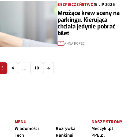
BEZPIECZEŃSTWO
15 LIP 2025
Mrożące krew sceny na
parkingu. Kierująca
chciała jedynie pobrać
bilet
ANNA KOPEĆ
1
3
4
…
10
→
MENU
NASZE STRONY
Wiadomości
Rozrywka
Meczyki.pl
Tech
Rankingi
PPE.pl