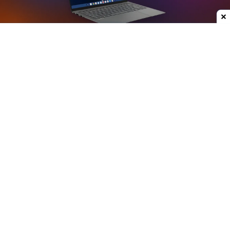
Dodaj do ulubionych źródeł w Google
Plotki na temat nowych laptopów z serii
Googlebook krążą już od jakiegoś czasu. W mojej
opinii może to być jedna z ciekawszych premier
ostatnich lat, przynajmniej w kategorii
przenośnych komputerów. Właśnie do sieci trafiły
rendery modelu stworzonego przez Asusa.