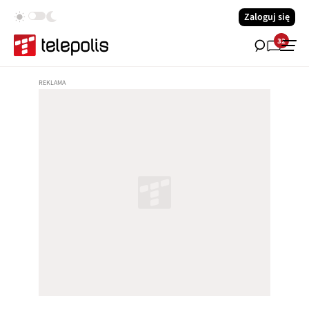
Zaloguj się
32