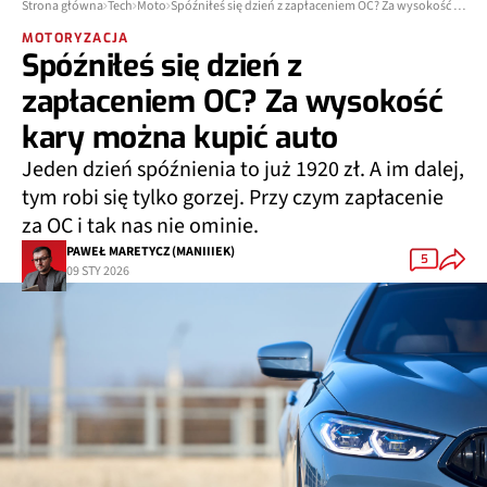
Strona główna
Tech
Moto
Spóźniłeś się dzień z zapłaceniem OC? Za wysokość kary można kupić auto
MOTORYZACJA
Spóźniłeś się dzień z
zapłaceniem OC? Za wysokość
kary można kupić auto
Jeden dzień spóźnienia to już 1920 zł. A im dalej,
tym robi się tylko gorzej. Przy czym zapłacenie
za OC i tak nas nie ominie.
PAWEŁ MARETYCZ (MANIIIEK)
5
09 STY 2026