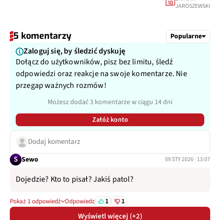
10
JAROSZEWSKI
5 komentarzy
Popularne
Zaloguj się, by śledzić dyskuję
Dołącz do użytkowników, pisz bez limitu, śledź
odpowiedzi oraz reakcje na swoje komentarze. Nie
przegap ważnych rozmów!
Możesz dodać 3 komentarze w ciągu 14 dni
Załóż konto
Dodaj komentarz
S
Sewo
09 STY 2026 · 13:07
Dojedzie? Kto to pisał? Jakiś patol?
1
1
Pokaż 1 odpowiedź
Odpowiedz
Wyświetl więcej (+2)