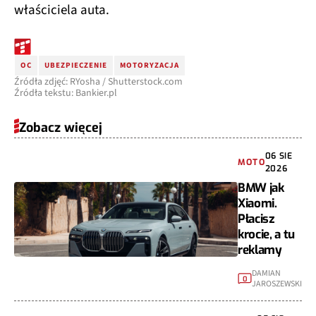
właściciela auta.
OC
UBEZPIECZENIE
MOTORYZACJA
Źródła zdjęć: RYosha / Shutterstock.com
Źródła tekstu: Bankier.pl
Zobacz więcej
06 SIE
MOTO
2026
BMW jak
Xiaomi.
Płacisz
krocie, a tu
reklamy
DAMIAN
0
JAROSZEWSKI