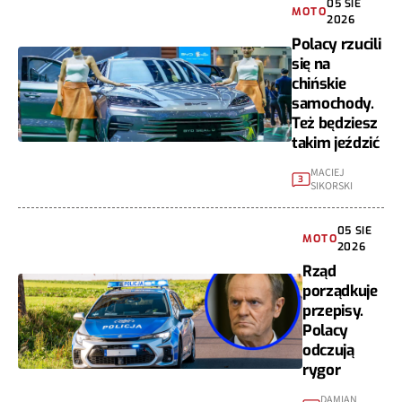
05 SIE
MOTO
2026
Polacy rzucili
się na
chińskie
samochody.
Też będziesz
takim jeździć
MACIEJ
3
SIKORSKI
05 SIE
MOTO
2026
Rząd
porządkuje
przepisy.
Polacy
odczują
rygor
DAMIAN