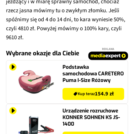
jeżdżący i w miarę sprawny samochód, chociaż
rzecz jasna mówimy tu o zwykłym złomku. Jeśli
spóźnimy się od 4 do 14 dni, to kara wyniesie 50%,
czyli 4810 zł. Powyżej mówimy o 100% kary, czyli
9610 zł.
REKLAMA
Wybrane okazje dla Ciebie
Podstawka
samochodowa CARETERO
Puma I-Size Różowy
154.9 zł
Kup teraz
Urządzenie rozruchowe
KONNER SOHNEN KS JS-
1400