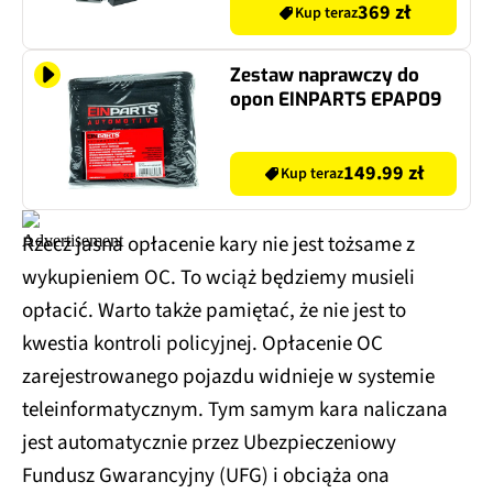
369 zł
Kup teraz
Zestaw naprawczy do
opon EINPARTS EPAP09
149.99 zł
Kup teraz
Rzecz jasna opłacenie kary nie jest tożsame z
wykupieniem OC. To wciąż będziemy musieli
opłacić. Warto także pamiętać, że nie jest to
kwestia kontroli policyjnej. Opłacenie OC
zarejestrowanego pojazdu widnieje w systemie
teleinformatycznym. Tym samym kara naliczana
jest automatycznie przez Ubezpieczeniowy
Fundusz Gwarancyjny (UFG) i obciąża ona