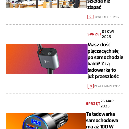
szkoda nie
złapać
PAWEŁ MARETYCZ
9
01 KWI
SPRZĘT
2025
Masz dość
plączących się
po samochodzie
kabli? Z tą
ładowarką to
już przeszłość
PAWEŁ MARETYCZ
0
26 MAR
SPRZĘT
2025
Ta ładowarka
samochodowa
ma aż 100 W