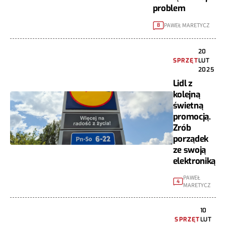
problem
PAWEŁ MARETYCZ
8
20
SPRZĘT
LUT
2025
Lidl z
kolejną
świetną
promocją.
Zrób
porządek
ze swoją
elektroniką
PAWEŁ
4
MARETYCZ
10
SPRZĘT
LUT