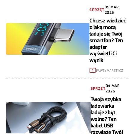
05 MAR
SPRZĘT
2025
Chcesz wiedzieć
z jaką mocą
ładuje się Twój
smartfon? Ten
adapter
wyświetli Ci
wynik
PAWEŁ MARETYCZ
1
04 MAR
SPRZĘT
2025
Twoja szybka
ładowarka
ładuje zbyt
wolno? Ten
kabel USB
rozwiąże Twój