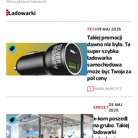
Strona główna
ładowarki
Ładowarki
TECH
19 MAJ 2025
Takiej promocji
dawno nie było. Ta
super szybka
ładowarka
samochodowa
może być Twoja za
pół ceny
PAWEŁ MARETYCZ
1
03 MAJ
SPRZĘT
2025
x-kom poszedł
na grubo. Takiej
ładowarki