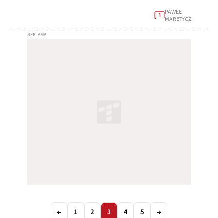
PAWEŁ
1
MARETYCZ
←
1
2
3
4
5
→