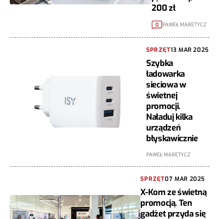
200 zł
PAWEŁ MARETYCZ
0
SPRZĘT
13 MAR 2025
Szybka
ładowarka
sieciowa w
świetnej
promocji.
Naładuj kilka
urządzeń
błyskawicznie
PAWEŁ MARETYCZ
SPRZĘT
07 MAR 2025
X-Kom ze świetną
promocją. Ten
gadżet przyda się