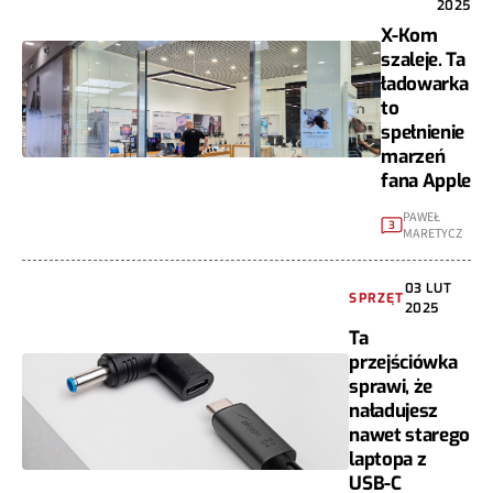
2025
X-Kom
szaleje. Ta
ładowarka
to
spełnienie
marzeń
fana Apple
PAWEŁ
3
MARETYCZ
03 LUT
SPRZĘT
2025
Ta
przejściówka
sprawi, że
naładujesz
nawet starego
laptopa z
USB-C