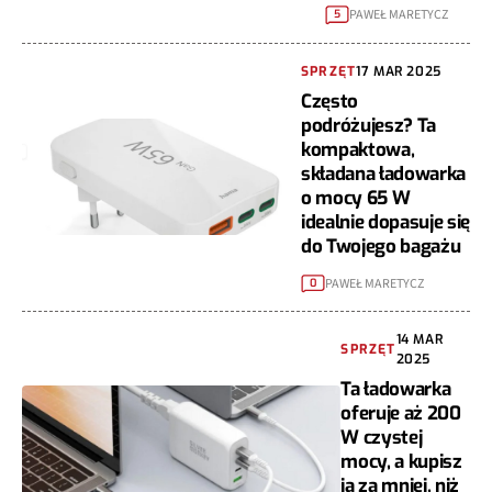
PAWEŁ MARETYCZ
5
SPRZĘT
17 MAR 2025
Często
podróżujesz? Ta
kompaktowa,
składana ładowarka
o mocy 65 W
idealnie dopasuje się
do Twojego bagażu
PAWEŁ MARETYCZ
0
14 MAR
SPRZĘT
2025
Ta ładowarka
oferuje aż 200
W czystej
mocy, a kupisz
ją za mniej, niż