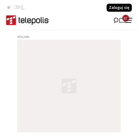
Zaloguj się
17