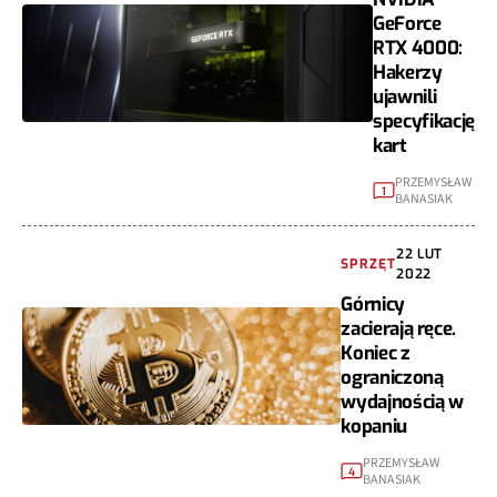
GeForce
RTX 4000:
Hakerzy
ujawnili
specyfikację
kart
PRZEMYSŁAW
1
BANASIAK
22 LUT
SPRZĘT
2022
Górnicy
zacierają ręce.
Koniec z
ograniczoną
wydajnością w
kopaniu
PRZEMYSŁAW
4
BANASIAK