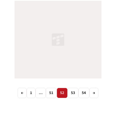
←
1
…
51
52
53
54
→