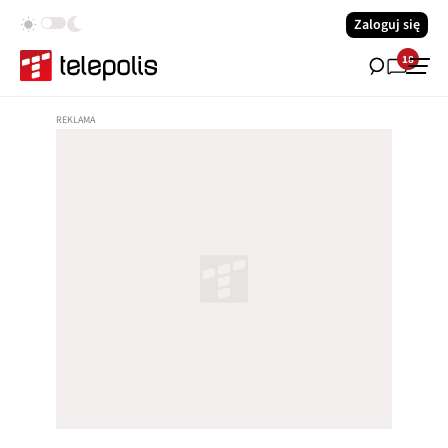
Zaloguj się
18