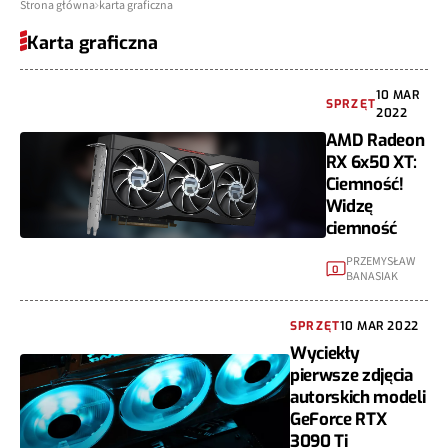
Strona główna
karta graficzna
Karta graficzna
10 MAR
SPRZĘT
2022
AMD Radeon
RX 6x50 XT:
Ciemność!
Widzę
ciemność
PRZEMYSŁAW
0
BANASIAK
SPRZĘT
10 MAR 2022
Wyciekły
pierwsze zdjęcia
autorskich modeli
GeForce RTX
3090 Ti