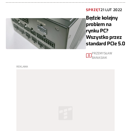
SPRZĘT
21 LUT 2022
Będzie kolejny
problem na
rynku PC?
Wszystko przez
standard PCIe 5.0
PRZEMYSŁAW
0
BANASIAK