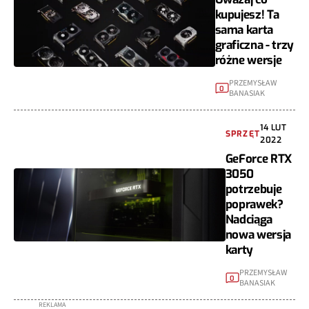
kupujesz! Ta
sama karta
graficzna - trzy
różne wersje
PRZEMYSŁAW
0
BANASIAK
14 LUT
SPRZĘT
2022
GeForce RTX
3050
potrzebuje
poprawek?
Nadciąga
nowa wersja
karty
PRZEMYSŁAW
0
BANASIAK