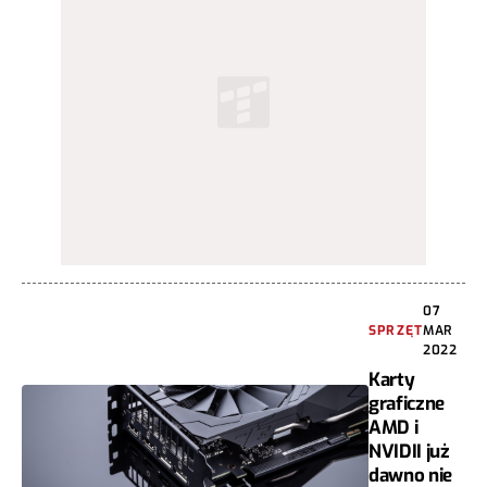
07
SPRZĘT
MAR
2022
Karty
graficzne
AMD i
NVIDII już
dawno nie