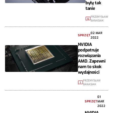
były tak
tanie
PRZEMYSŁAW
5
BANASIAK
02 MAR
SPRZĘT
2022
NVIDIA
podpatruje
rozwiązania
AMD. Zapewni
nam to skok
wydajności
PRZEMYSŁAW
1
BANASIAK
01
SPRZĘT
MAR
2022
NVIDIA