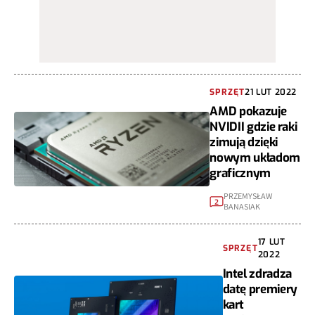
SPRZĘT
21 LUT 2022
AMD pokazuje
NVIDII gdzie raki
zimują dzięki
nowym układom
graficznym
PRZEMYSŁAW
2
BANASIAK
17 LUT
SPRZĘT
2022
Intel zdradza
datę premiery
kart