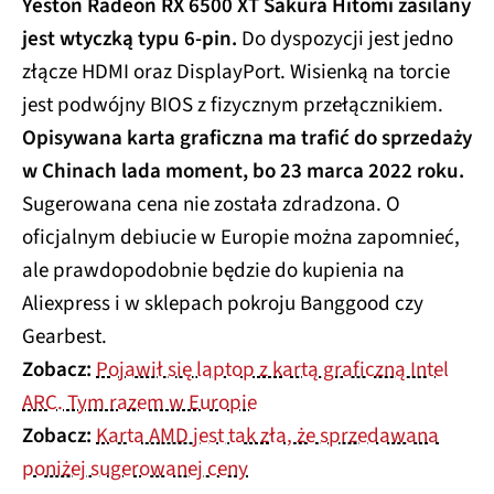
Yeston Radeon RX 6500 XT Sakura Hitomi zasilany
jest wtyczką typu 6-pin.
Do dyspozycji jest jedno
złącze HDMI oraz DisplayPort. Wisienką na torcie
jest podwójny BIOS z fizycznym przełącznikiem.
Opisywana karta graficzna ma trafić do sprzedaży
w Chinach lada moment, bo 23 marca 2022 roku.
Sugerowana cena nie została zdradzona. O
oficjalnym debiucie w Europie można zapomnieć,
ale prawdopodobnie będzie do kupienia na
Aliexpress i w sklepach pokroju Banggood czy
Gearbest.
Zobacz:
Pojawił się laptop z kartą graficzną Intel
ARC. Tym razem w Europie
Zobacz:
Karta AMD jest tak zła, że sprzedawana
poniżej sugerowanej ceny