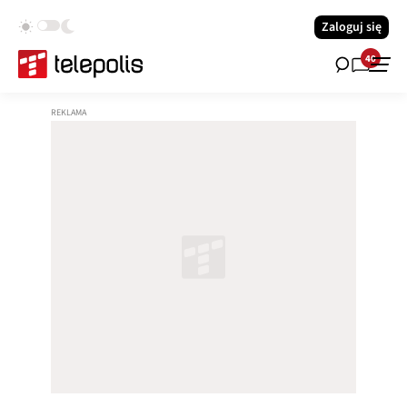
Zaloguj się
40