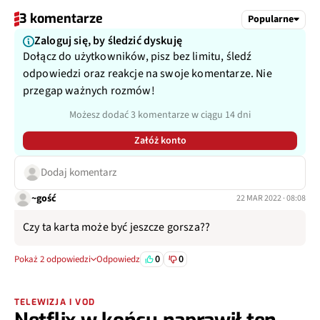
3 komentarze
Popularne
Zaloguj się, by śledzić dyskuję
Dołącz do użytkowników, pisz bez limitu, śledź
odpowiedzi oraz reakcje na swoje komentarze. Nie
przegap ważnych rozmów!
Możesz dodać 3 komentarze w ciągu 14 dni
Załóż konto
Dodaj komentarz
~gość
22 MAR 2022 · 08:08
Czy ta karta może być jeszcze gorsza??
0
0
Pokaż 2 odpowiedzi
Odpowiedz
TELEWIZJA I VOD
Netflix w końcu naprawił ten