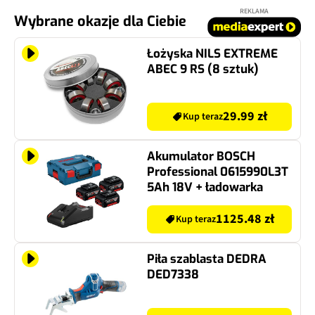
REKLAMA
Wybrane okazje dla Ciebie
Łożyska NILS EXTREME
ABEC 9 RS (8 sztuk)
29.99 zł
Kup teraz
Akumulator BOSCH
Professional 0615990L3T
5Ah 18V + ładowarka
1125.48 zł
Kup teraz
Piła szablasta DEDRA
DED7338