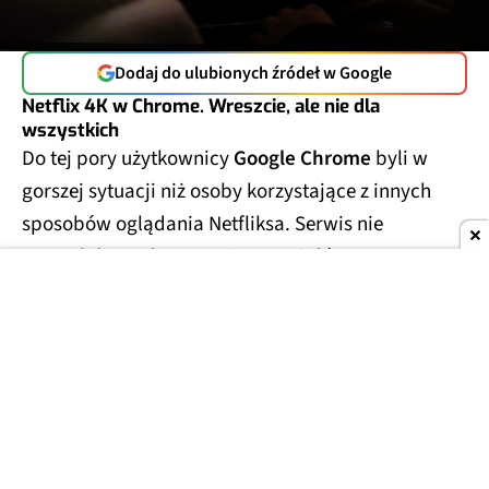
Dodaj do ulubionych źródeł w Google
Netflix 4K w Chrome. Wreszcie, ale nie dla
wszystkich
Do tej pory użytkownicy
Google Chrome
byli w
gorszej sytuacji niż osoby korzystające z innych
sposobów oglądania Netfliksa. Serwis nie
pozwalał na odtwarzanie materiałów w
rozdzielczości
Ultra HD
w tej przeglądarce. Teraz
to się zmienia.