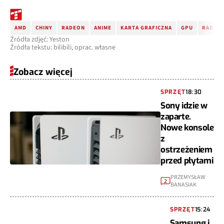
AMD
CHINY
RADEON
ANIME
KARTA GRAFICZNA
GPU
RADEON
Źródła zdjęć: Yeston
Źródła tekstu: bilibili, oprac. własne
Zobacz więcej
SPRZĘT
18:30
Sony idzie w
zaparte.
Nowe konsole
z
ostrzeżeniem
przed płytami
PRZEMYSŁAW
2
BANASIAK
SPRZĘT
15:24
Samsung i