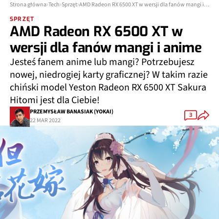
Strona główna
Tech
Sprzęt
AMD Radeon RX 6500 XT w wersji dla fanów mangi i anime
SPRZĘT
AMD Radeon RX 6500 XT w
wersji dla fanów mangi i anime
Jesteś fanem anime lub mangi? Potrzebujesz
nowej, niedrogiej karty graficznej? W takim razie
chiński model Yeston Radeon RX 6500 XT Sakura
Hitomi jest dla Ciebie!
PRZEMYSŁAW BANASIAK (YOKAI)
3
22 MAR 2022