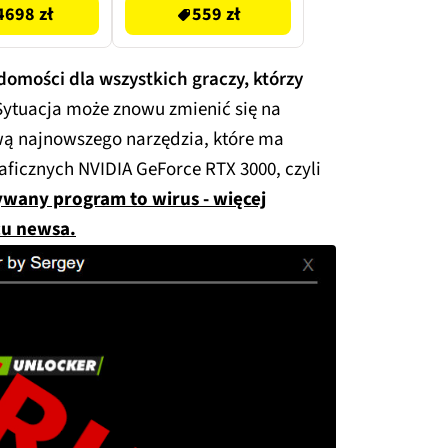
4698 zł
559 zł
omości dla wszystkich graczy, którzy
ytuacja może znowu zmienić się na
wą najnowszego narzędzia, które ma
ficznych NVIDIA GeForce RTX 3000, czyli
ywany program to wirus - więcej
cu newsa.