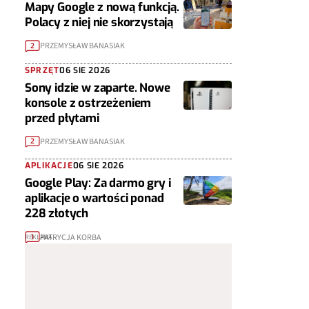
Mapy Google z nową funkcją.
Polacy z niej nie skorzystają
PRZEMYSŁAW BANASIAK
2
SPRZĘT
06 SIE 2026
Sony idzie w zaparte. Nowe
konsole z ostrzeżeniem
przed płytami
PRZEMYSŁAW BANASIAK
2
APLIKACJE
06 SIE 2026
Google Play: Za darmo gry i
aplikacje o wartości ponad
228 złotych
PATRYCJA KORBA
1