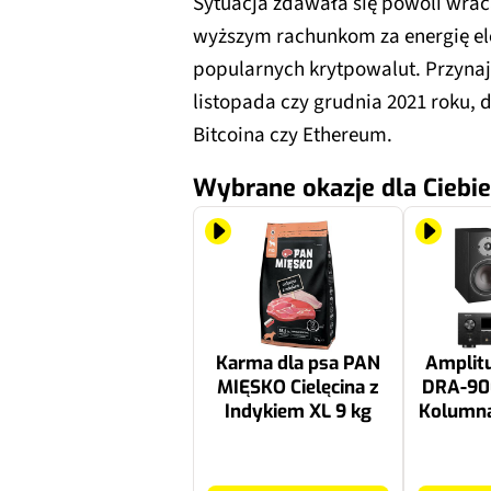
Sytuacja zdawała się powoli wrac
wyższym rachunkom za energię ele
popularnych krytpowalut. Przynaj
listopada czy grudnia 2021 roku, 
Bitcoina czy Ethereum.
Wybrane okazje dla Ciebie
Karma dla psa PAN
Amplit
MIĘSKO Cielęcina z
DRA-90
Indykiem XL 9 kg
Kolumna
DALI
Czarn
112.4 zł
4698 zł