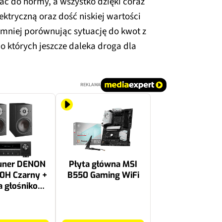
ać do normy, a wszystko dzięki coraz
ktryczną oraz dość niskiej wartości
mniej porównując sytuację do kwot z
do których jeszcze daleka droga dla
REKLAMA
uner DENON
Płyta główna MSI
0H Czarny +
B550 Gaming WiFi
 głośnikowa
 Oberon 3
y (2 szt.)
559 zł