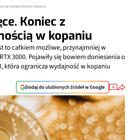
niczoną wydajnością w kopaniu
ęce. Koniec z
nością w kopaniu
st to całkiem możliwe, przynajmniej w
TX 3000. Pojawiły się bowiem doniesienia o
 która ogranicza wydajność w kopaniu
Dodaj do ulubionych źródeł w Google
4