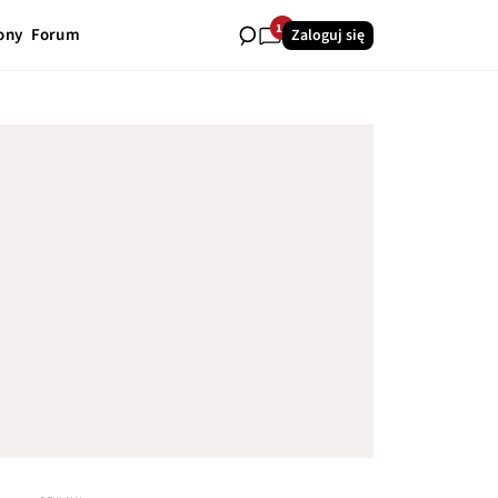
10
ony
Forum
Zaloguj się