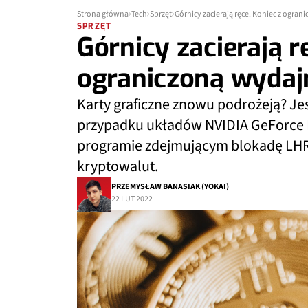
Strona główna
Tech
Sprzęt
Górnicy zacierają ręce. Koniec z ogra
SPRZĘT
Górnicy zacierają r
ograniczoną wydaj
Karty graficzne znowu podrożeją? Je
przypadku układów NVIDIA GeForce R
programie zdejmującym blokadę LHR,
kryptowalut.
PRZEMYSŁAW BANASIAK (YOKAI)
22 LUT 2022