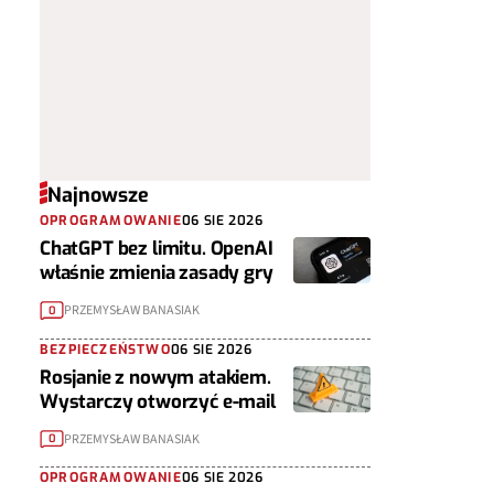
Najnowsze
OPROGRAMOWANIE
06 SIE 2026
ChatGPT bez limitu. OpenAI
właśnie zmienia zasady gry
PRZEMYSŁAW BANASIAK
0
BEZPIECZEŃSTWO
06 SIE 2026
Rosjanie z nowym atakiem.
Wystarczy otworzyć e-mail
PRZEMYSŁAW BANASIAK
0
OPROGRAMOWANIE
06 SIE 2026