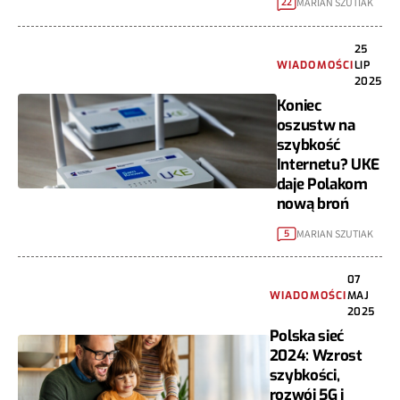
MARIAN SZUTIAK
22
25
WIADOMOŚCI
LIP
2025
Koniec
oszustw na
szybkość
Internetu? UKE
daje Polakom
nową broń
MARIAN SZUTIAK
5
07
WIADOMOŚCI
MAJ
2025
Polska sieć
2024: Wzrost
szybkości,
rozwój 5G i