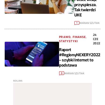
przyspiesza.
Tak twierdzi
UKE
MARIAN SZUTIAK
1
24
PRAWO, FINANSE,
CZE
STATYSTYKI
2022
Raport
#RegionyNEXERY2022
– szybki Internet to
podstawa
MARIAN SZUTIAK
0