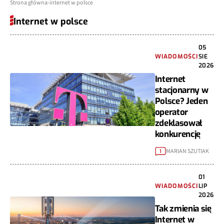
Strona główna
internet w polsce
Internet w polsce
05
WIADOMOŚCI
SIE
2026
Internet
stacjonarny w
Polsce? Jeden
operator
zdeklasował
konkurencję
MARIAN SZUTIAK
1
01
WIADOMOŚCI
LIP
2026
Tak zmienia się
Internet w