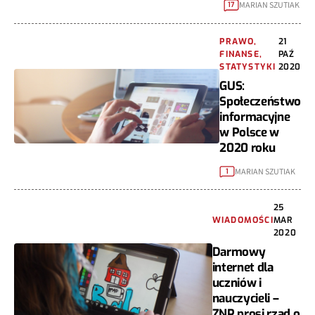
MARIAN SZUTIAK
17
PRAWO,
21
FINANSE,
PAŹ
STATYSTYKI
2020
GUS:
Społeczeństwo
informacyjne
w Polsce w
2020 roku
MARIAN SZUTIAK
1
25
WIADOMOŚCI
MAR
2020
Darmowy
internet dla
uczniów i
nauczycieli –
ZNP prosi rząd o