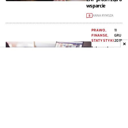
wsparcie
ANNA RYMSZA
8
PRAWO,
11
FINANSE,
GRU
STATYSTYKI
2019
Internet w
Polsce jest
tani w
porównaniu z
resztą świata
MARIAN SZUTIAK
6
←
1
2
→