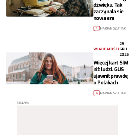
dźwięku. Tak
zaczynała się
nowa era
MARIAN SZUTIAK
1
29
WIADOMOŚCI
GRU
2025
Więcej kart SIM
niż ludzi. GUS
ujawnił prawdę
o Polakach
MARIAN SZUTIAK
6