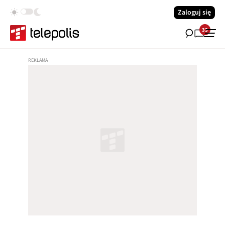
Zaloguj się
33