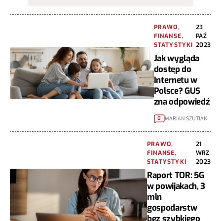
PRAWO,
23
FINANSE,
PAŹ
STATYSTYKI
2023
Jak wygląda
dostęp do
Internetu w
Polsce? GUS
zna odpowiedź
MARIAN SZUTIAK
0
PRAWO,
21
FINANSE,
WRZ
STATYSTYKI
2023
Raport TOR: 5G
w powijakach, 3
mln
gospodarstw
bez szybkiego