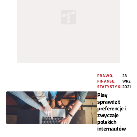
PRAWO,
28
FINANSE,
WRZ
STATYSTYKI
2021
Play
sprawdził
preferencje i
zwyczaje
polskich
internautów