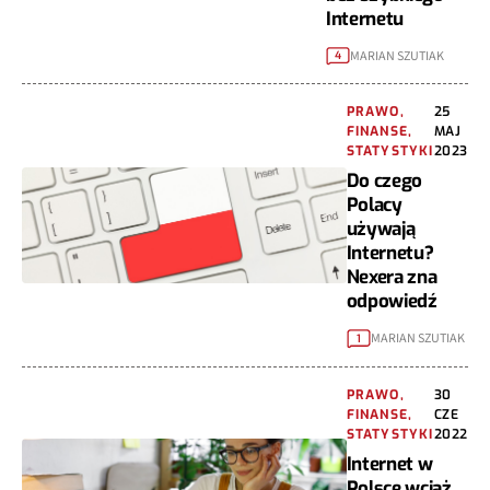
Internetu
MARIAN SZUTIAK
4
PRAWO,
25
FINANSE,
MAJ
STATYSTYKI
2023
Do czego
Polacy
używają
Internetu?
Nexera zna
odpowiedź
MARIAN SZUTIAK
1
PRAWO,
30
FINANSE,
CZE
STATYSTYKI
2022
Internet w
Polsce wciąż