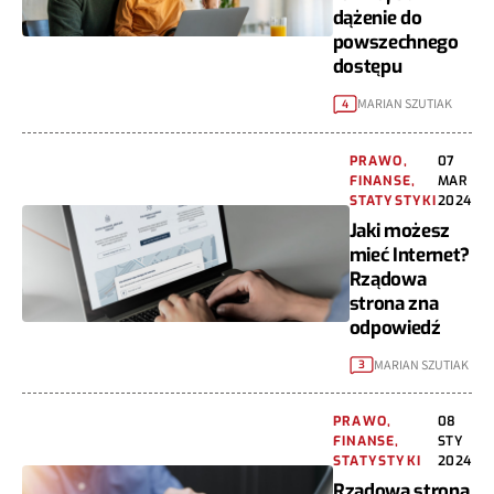
dążenie do
powszechnego
dostępu
MARIAN SZUTIAK
4
PRAWO,
07
FINANSE,
MAR
STATYSTYKI
2024
Jaki możesz
mieć Internet?
Rządowa
strona zna
odpowiedź
MARIAN SZUTIAK
3
PRAWO,
08
FINANSE,
STY
STATYSTYKI
2024
Rządowa strona