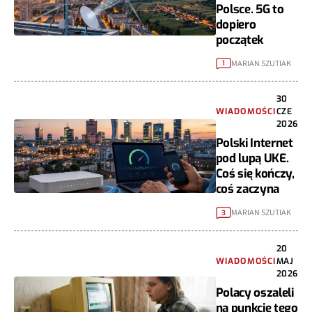
Polsce. 5G to
dopiero
początek
MARIAN SZUTIAK
1
30
WIADOMOŚCI
CZE
2026
Polski Internet
pod lupą UKE.
Coś się kończy,
coś zaczyna
MARIAN SZUTIAK
3
20
WIADOMOŚCI
MAJ
2026
Polacy oszaleli
na punkcie tego