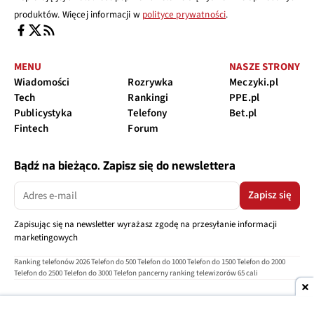
produktów. Więcej informacji w
polityce prywatności
.
MENU
NASZE STRONY
Wiadomości
Rozrywka
Meczyki.pl
Tech
Rankingi
PPE.pl
Publicystyka
Telefony
Bet.pl
Fintech
Forum
Bądź na bieżąco. Zapisz się do newslettera
Zapisz się
Zapisując się na newsletter wyrażasz zgodę na przesyłanie informacji
marketingowych
Ranking telefonów 2026
Telefon do 500
Telefon do 1000
Telefon do 1500
Telefon do 2000
Telefon do 2500
Telefon do 3000
Telefon pancerny
ranking telewizorów 65 cali
O nas
Reklama
Regulamin
Polityka prywatności
Kontakt