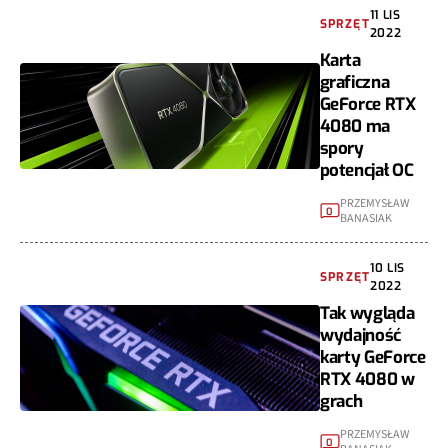
11 LIS
SPRZĘT
2022
Karta
graficzna
GeForce RTX
4080 ma
spory
potencjał OC
PRZEMYSŁAW
0
BANASIAK
10 LIS
SPRZĘT
2022
Tak wygląda
wydajność
karty GeForce
RTX 4080 w
grach
PRZEMYSŁAW
0