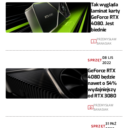
Tak wygląda
laminat karty
GeForce RTX
4080. Jest
biednie
PRZEMYSŁAW
1
BANASIAK
08 LIS
SPRZĘT
2022
GeForce RTX
4080 będzie
nawet o 54%
wydajniejszy
od RTX 3080
PRZEMYSŁAW
0
BANASIAK
31 PAŹ
SPRZĘT