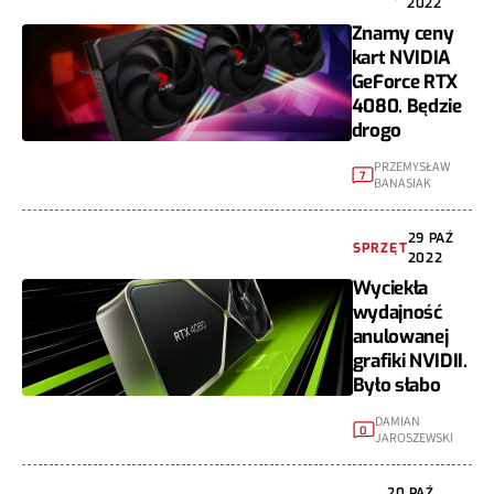
2022
Znamy ceny
kart NVIDIA
GeForce RTX
4080. Będzie
drogo
PRZEMYSŁAW
7
BANASIAK
29 PAŹ
SPRZĘT
2022
Wyciekła
wydajność
anulowanej
grafiki NVIDII.
Było słabo
DAMIAN
0
JAROSZEWSKI
20 PAŹ