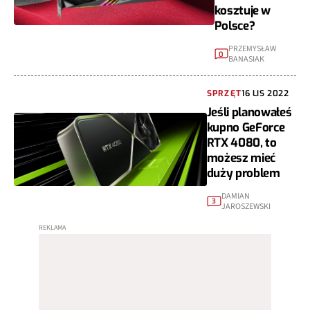
kosztuje w
Polsce?
PRZEMYSŁAW
0
BANASIAK
SPRZĘT
16 LIS 2022
Jeśli planowałeś
kupno GeForce
RTX 4080, to
możesz mieć
duży problem
DAMIAN
3
JAROSZEWSKI