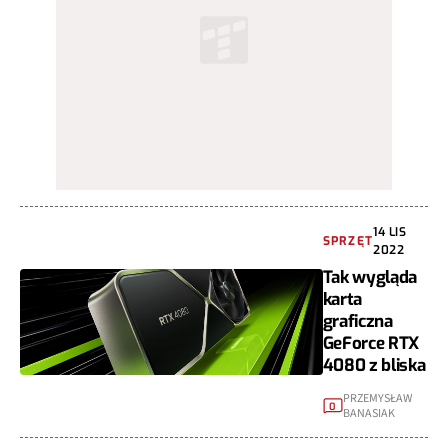
14 LIS
SPRZĘT
2022
Tak wygląda
karta
graficzna
GeForce RTX
4080 z bliska
PRZEMYSŁAW
0
BANASIAK