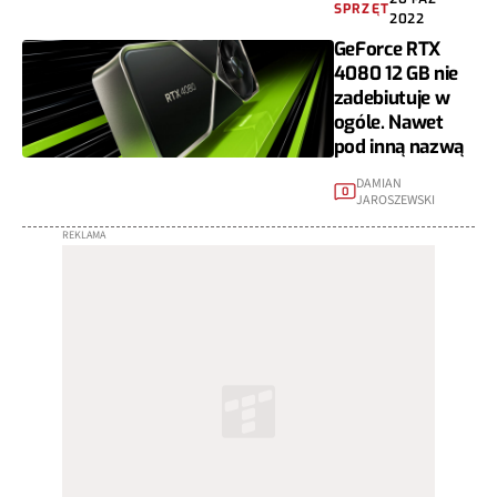
SPRZĘT
2022
GeForce RTX
4080 12 GB nie
zadebiutuje w
ogóle. Nawet
pod inną nazwą
DAMIAN
0
JAROSZEWSKI