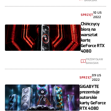
BANASIAK
10 LIS
SPRZĘT
2022
Chińczycy
biorą na
warsztat
kartę
GeForce RTX
4080
PRZEMYSŁAW
1
BANASIAK
09 LIS
SPRZĘT
2022
GIGABYTE
prezentuje
autorskie
karty GeForce
RTX 4080