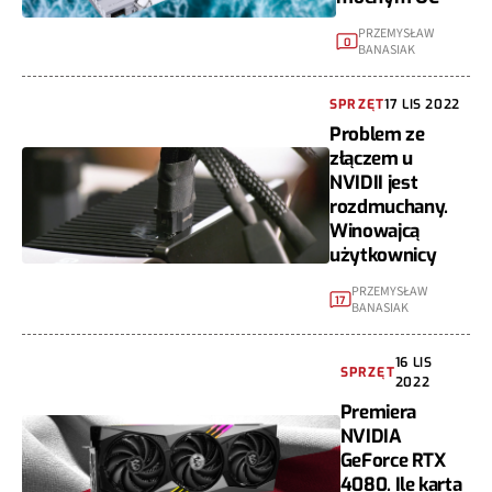
PRZEMYSŁAW
0
BANASIAK
SPRZĘT
17 LIS 2022
Problem ze
złączem u
NVIDII jest
rozdmuchany.
Winowajcą
użytkownicy
PRZEMYSŁAW
17
BANASIAK
16 LIS
SPRZĘT
2022
Premiera
NVIDIA
GeForce RTX
4080. Ile karta