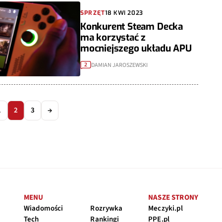
SPRZĘT
18 KWI 2023
Konkurent Steam Decka
ma korzystać z
mocniejszego układu APU
DAMIAN JAROSZEWSKI
2
1
2
3
→
MENU
NASZE STRONY
Wiadomości
Rozrywka
Meczyki.pl
Tech
Rankingi
PPE.pl