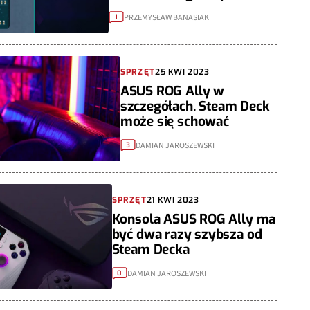
PRZEMYSŁAW BANASIAK
1
SPRZĘT
25 KWI 2023
ASUS ROG Ally w
szczegółach. Steam Deck
może się schować
DAMIAN JAROSZEWSKI
3
SPRZĘT
21 KWI 2023
Konsola ASUS ROG Ally ma
być dwa razy szybsza od
Steam Decka
DAMIAN JAROSZEWSKI
0