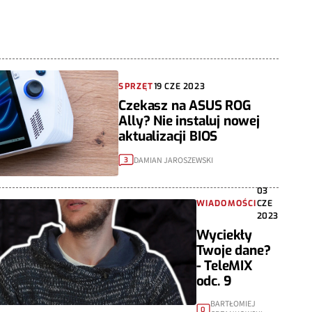
SPRZĘT
19 CZE 2023
Czekasz na ASUS ROG
Ally? Nie instaluj nowej
aktualizacji BIOS
DAMIAN JAROSZEWSKI
3
03
WIADOMOŚCI
CZE
2023
Wyciekły
Twoje dane?
- TeleMIX
odc. 9
BARTŁOMIEJ
0