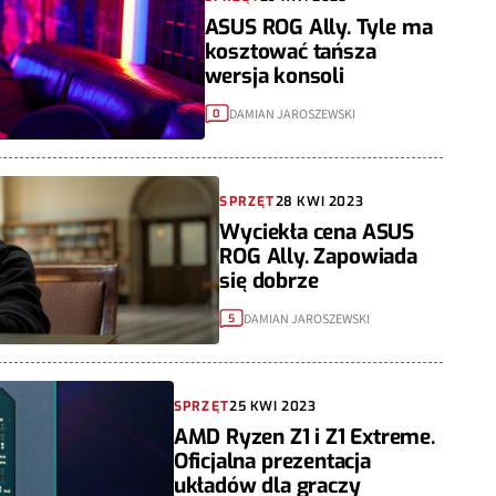
ASUS ROG Ally. Tyle ma
kosztować tańsza
wersja konsoli
DAMIAN JAROSZEWSKI
0
SPRZĘT
28 KWI 2023
Wyciekła cena ASUS
ROG Ally. Zapowiada
się dobrze
DAMIAN JAROSZEWSKI
5
SPRZĘT
25 KWI 2023
AMD Ryzen Z1 i Z1 Extreme.
Oficjalna prezentacja
układów dla graczy