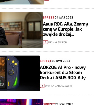
SPRZĘT
04 MAJ 2023
Asus ROG Ally. Znamy
cenę w Europie. Jak
zwykle drożej...
MICHAŁ ŚWIECH
6
SPRZĘT
30 KWI 2023
AOKZOE A1 Pro - nowy
konkurent dla Steam
Decka i ASUS ROG Ally
DAMIAN JAROSZEWSKI
1
SPRZĘT
29 KWI 2023