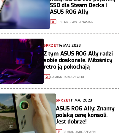
SSD dla Steam Decka i
ASUS ROG Ally
PRZEMYSŁAW BANASIAK
0
SPRZĘT
14 MAJ 2023
Z tym ASUS ROG Ally radzi
sobie doskonale. Miłośnicy
retro ją pokochają
DAMIAN JAROSZEWSKI
2
SPRZĘT
11 MAJ 2023
ASUS ROG Ally: Znamy
polską cenę konsoli.
Jest dobrze!
DAMIAN JAROSZEWSKI
14