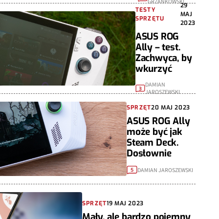
GRZANKOWSKI
29
TESTY
MAJ
SPRZĘTU
2023
ASUS ROG
Ally – test.
Zachwyca, by
wkurzyć
DAMIAN
3
JAROSZEWSKI
SPRZĘT
20 MAJ 2023
ASUS ROG Ally
może być jak
Steam Deck.
Dosłownie
DAMIAN JAROSZEWSKI
5
SPRZĘT
19 MAJ 2023
Mały, ale bardzo pojemny