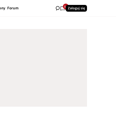
14
ony
Forum
Zaloguj się