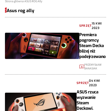
Strona główna
ASUS ROG Ally
Asus rog ally
15 KWI
SPRZĘT
2023
Premiera
pogromcy
Steam Decka
bliżej niż
podejrzewano
PRZEMYSŁAW
4
BANASIAK
04 KWI
SPRZĘT
2023
ASUS rzuca
wyzwanie
Steam
Deckowi.