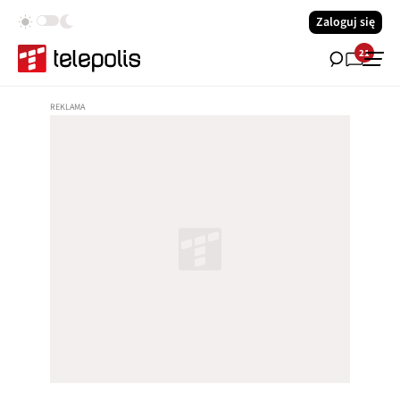
Zaloguj się
21