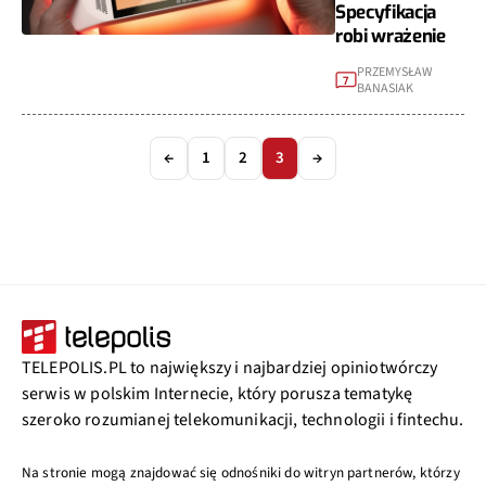
Specyfikacja
robi wrażenie
PRZEMYSŁAW
7
BANASIAK
←
1
2
3
→
TELEPOLIS.PL to największy i najbardziej opiniotwórczy
serwis w polskim Internecie, który porusza tematykę
szeroko rozumianej telekomunikacji, technologii i fintechu.
Na stronie mogą znajdować się odnośniki do witryn partnerów, którzy