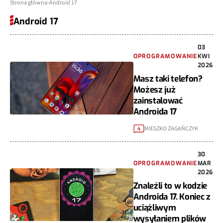
Strona główna
Android 17
Android 17
03
OPROGRAMOWANIE
KWI
2026
Masz taki telefon?
Możesz już
zainstalować
Androida 17
MIESZKO ZAGAŃCZYK
4
30
OPROGRAMOWANIE
MAR
2026
Znaleźli to w kodzie
Androida 17. Koniec z
uciążliwym
wysyłaniem plików