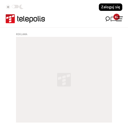
Zaloguj się
41