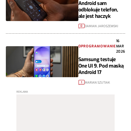
Android sam
odblokuje telefon,
ale jest haczyk
DAMIAN JAROSZEWSKI
0
16
OPROGRAMOWANIE
MAR
2026
Samsung testuje
One UI 9. Pod maską
Android 17
MARIAN SZUTIAK
1