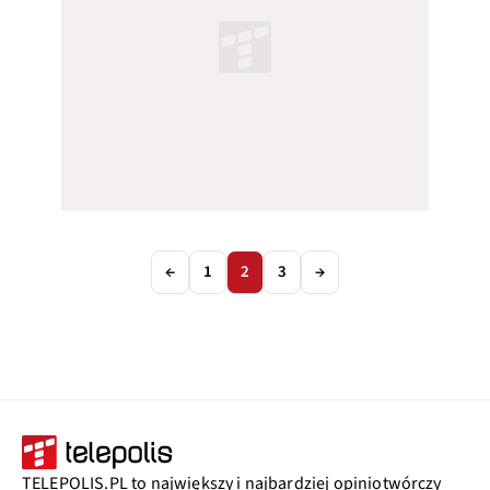
←
1
2
3
→
TELEPOLIS.PL to największy i najbardziej opiniotwórczy