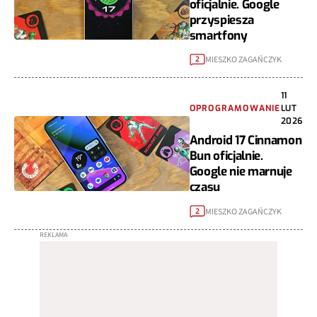
oficjalnie. Google
przyspiesza
smartfony
MIESZKO ZAGAŃCZYK
2
11
OPROGRAMOWANIE
LUT
2026
Android 17 Cinnamon
Bun oficjalnie.
Google nie marnuje
czasu
MIESZKO ZAGAŃCZYK
2