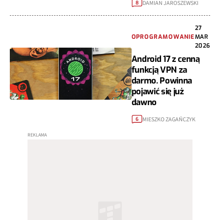
DAMIAN JAROSZEWSKI
8
27
OPROGRAMOWANIE
MAR
2026
Android 17 z cenną
funkcją VPN za
darmo. Powinna
pojawić się już
dawno
MIESZKO ZAGAŃCZYK
6