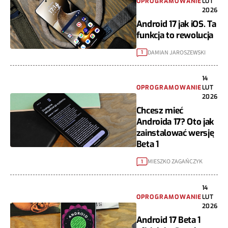
OPROGRAMOWANIE
LUT
2026
Android 17 jak iOS. Ta
funkcja to rewolucja
DAMIAN JAROSZEWSKI
1
14
OPROGRAMOWANIE
LUT
2026
Chcesz mieć
Androida 17? Oto jak
zainstalować wersję
Beta 1
MIESZKO ZAGAŃCZYK
1
14
OPROGRAMOWANIE
LUT
2026
Android 17 Beta 1