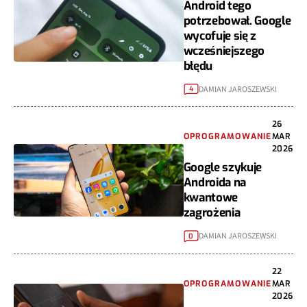
Android tego
potrzebował. Google
wycofuje się z
wcześniejszego
błędu
DAMIAN JAROSZEWSKI
4
26
OPROGRAMOWANIE
MAR
2026
Google szykuje
Androida na
kwantowe
zagrożenia
DAMIAN JAROSZEWSKI
0
22
OPROGRAMOWANIE
MAR
2026