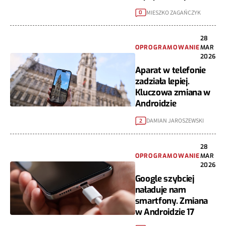
MIESZKO ZAGAŃCZYK
0
28
OPROGRAMOWANIE
MAR
2026
Aparat w telefonie
zadziała lepiej.
Kluczowa zmiana w
Androidzie
DAMIAN JAROSZEWSKI
2
28
OPROGRAMOWANIE
MAR
2026
Google szybciej
naładuje nam
smartfony. Zmiana
w Androidzie 17