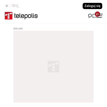
Zaloguj się
23