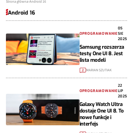
Strona główna
Android 16
Android 16
05
OPROGRAMOWANIE
SIE
2025
Samsung rozszerza
testy One UI 8. Jest
lista modeli
MARIAN SZUTIAK
2
22
OPROGRAMOWANIE
LIP
2025
Galaxy Watch Ultra
dostaje One UI 8. To
nowe funkcje i
interfejs