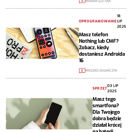
MARIAN SZUTIAK
5
18
OPROGRAMOWANIE
LIP
2025
Masz telefon
Nothing lub CMF?
Zobacz, kiedy
dostaniesz Androida
16
MIESZKO ZAGAŃCZYK
0
03 LIP
SPRZĘT
2025
Masz tego
smartfona?
Dla Twojego
dobra będzie
działał krócej
na baterii