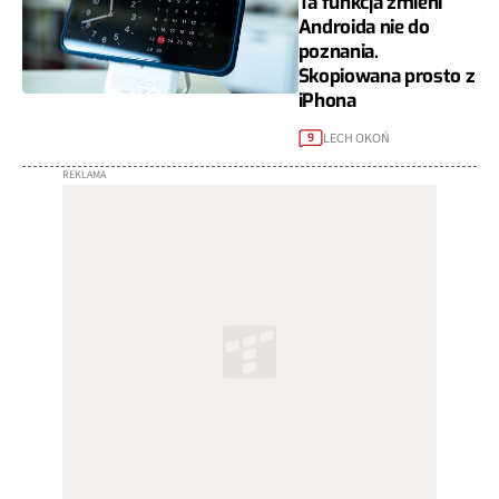
Ta funkcja zmieni
Androida nie do
poznania.
Skopiowana prosto z
iPhona
LECH OKOŃ
9