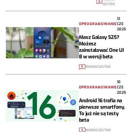
0
SZUTIAK
12
OPROGRAMOWANIE
CZE
2025
Masz Galaxy S25?
Możesz
zainstalować One UI
8 w wersji beta
MARIAN SZUTIAK
0
10
OPROGRAMOWANIE
CZE
2025
Android 16 trafia na
pierwsze smartfony.
To już nie są testy
beta
MARIAN SZUTIAK
4