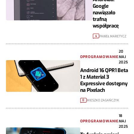
Google
nawiązało
trafną
współpracę
PAWEŁ MARETYCZ
4
20
OPROGRAMOWANIE
MAJ
2025
Android 16 QPR1 Beta
1 z Material 3
Expressive dostępny
na Pixelach
MIESZKO ZAGAŃCZYK
0
18
OPROGRAMOWANIE
MAJ
2025