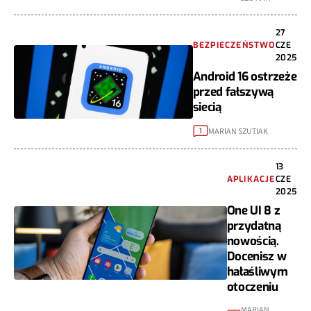
27
BEZPIECZEŃSTWO
CZE
2025
Android 16 ostrzeże
przed fałszywą
siecią
MARIAN SZUTIAK
1
13
APLIKACJE
CZE
2025
One UI 8 z
przydatną
nowością.
Docenisz w
hałaśliwym
otoczeniu
MARIAN