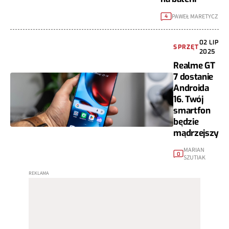
PAWEŁ MARETYCZ
4
02 LIP
SPRZĘT
2025
Realme GT
7 dostanie
Androida
16. Twój
smartfon
będzie
mądrzejszy
MARIAN
0
SZUTIAK