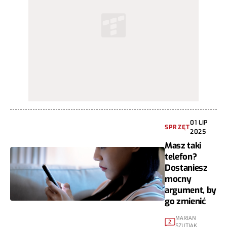
01 LIP
SPRZĘT
2025
Masz taki
telefon?
Dostaniesz
mocny
argument, by
go zmienić
MARIAN
2
SZUTIAK