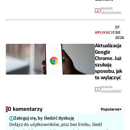
DAMIAN
2
JAROSZEWSKI
07
APLIKACJE
SIE
2026
Aktualizacja
Google
Chrome. Już
szukają
sposobu, jak
to wyłączyć
DAMIAN
1
JAROSZEWSKI
0 komentarzy
Popularne
Zaloguj się, by śledzić dyskuję
Dołącz do użytkowników, pisz bez limitu, śledź