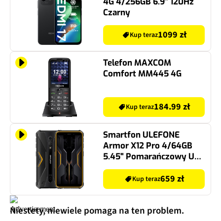
4G 4/256GB 6.9" 120Hz
Czarny
1099 zł
Kup teraz
Telefon MAXCOM
Comfort MM445 4G
184.99 zł
Kup teraz
Smartfon ULEFONE
Armor X12 Pro 4/64GB
5.45" Pomarańczowy UF-
AX12P NC OE
659 zł
Kup teraz
Niestety, niewiele pomaga na ten problem.