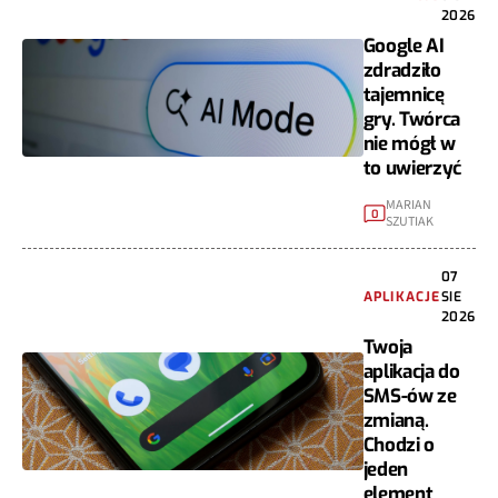
2026
Google AI
zdradziło
tajemnicę
gry. Twórca
nie mógł w
to uwierzyć
MARIAN
0
SZUTIAK
07
APLIKACJE
SIE
2026
Twoja
aplikacja do
SMS-ów ze
zmianą.
Chodzi o
jeden
element