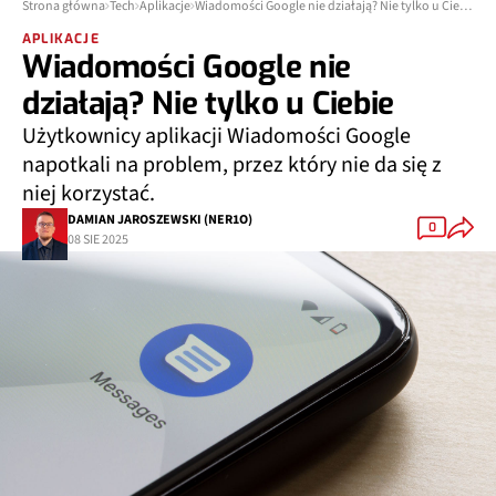
Strona główna
Tech
Aplikacje
Wiadomości Google nie działają? Nie tylko u Ciebie
APLIKACJE
Wiadomości Google nie
działają? Nie tylko u Ciebie
Użytkownicy aplikacji Wiadomości Google
napotkali na problem, przez który nie da się z
niej korzystać.
DAMIAN JAROSZEWSKI (NER1O)
0
08 SIE 2025