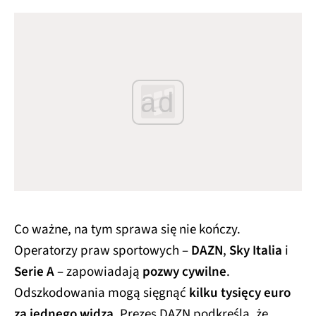
ad
Co ważne, na tym sprawa się nie kończy.
Operatorzy praw sportowych –
DAZN
,
Sky Italia
i
Serie A
– zapowiadają
pozwy cywilne
.
Odszkodowania mogą sięgnąć
kilku tysięcy euro
za jednego widza
. Prezes DAZN podkreśla, że