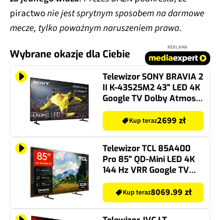
piractwo
nie jest sprytnym sposobem na darmowe
mecze, tylko poważnym naruszeniem prawa
.
REKLAMA
Wybrane okazje dla Ciebie
Telewizor SONY BRAVIA 2
II K-43S25M2 43" LED 4K
Google TV Dolby Atmos
HDMI 2.1
2699 zł
Kup teraz
Telewizor TCL 85A400
Pro 85" QD-Mini LED 4K
144 Hz VRR Google TV
Dolby Atmos Dolby
Vision HDMI 2.1
8069.99 zł
Kup teraz