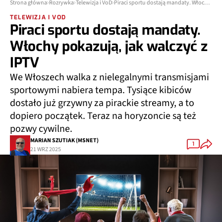
Strona główna
Rozrywka
Telewizja i VoD
Piraci sportu dostają mandaty. Włochy pokazują, jak walczyć z IPTV
TELEWIZJA I VOD
Piraci sportu dostają mandaty.
Włochy pokazują, jak walczyć z
IPTV
We Włoszech walka z nielegalnymi transmisjami
sportowymi nabiera tempa. Tysiące kibiców
dostało już grzywny za pirackie streamy, a to
dopiero początek. Teraz na horyzoncie są też
pozwy cywilne.
MARIAN SZUTIAK (MSNET)
1
21 WRZ 2025