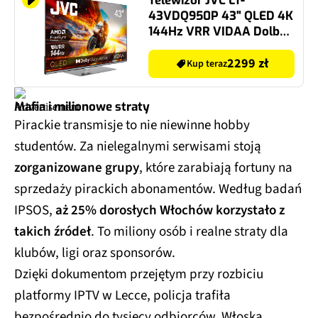
Telewizor JVC LT-
43VDQ950P 43" QLED 4K
144Hz VRR VIDAA Dolby
Atmos Dolby Vision HDMI
2.1
2299 zł
Kup teraz
Mafia i milionowe straty
Pirackie transmisje to nie niewinne hobby
studentów. Za nielegalnymi serwisami stoją
zorganizowane grupy
, które zarabiają fortuny na
sprzedaży pirackich abonamentów. Według badań
IPSOS,
aż 25% dorosłych Włochów korzystało z
takich źródeł
. To miliony osób i realne straty dla
klubów, ligi oraz sponsorów.
Dzięki dokumentom przejętym przy rozbiciu
platformy IPTV w Lecce, policja trafiła
bezpośrednio do tysięcy odbiorców. Włoska