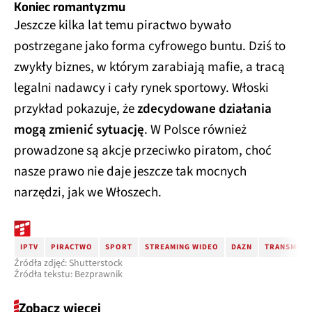
Koniec romantyzmu
Jeszcze kilka lat temu piractwo bywało
postrzegane jako forma cyfrowego buntu. Dziś to
zwykły biznes, w którym zarabiają mafie, a tracą
legalni nadawcy i cały rynek sportowy. Włoski
przykład pokazuje, że
zdecydowane działania
mogą zmienić sytuację
. W Polsce również
prowadzone są akcje przeciwko piratom, choć
nasze prawo nie daje jeszcze tak mocnych
narzędzi, jak we Włoszech.
IPTV
PIRACTWO
SPORT
STREAMING WIDEO
DAZN
TRANSMISJ
Źródła zdjęć: Shutterstock
Źródła tekstu: Bezprawnik
Zobacz więcej