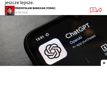
jeszcze lepsze.
PRZEMYSŁAW BANASIAK (YOKAI)
0
06 SIE 2026
Dodaj do ulubionych źródeł w Google
OpenAI
zwiększa możliwości
ChatGPT.
Darmowi
użytkownicy oraz abonenci najtańszego planu Go
już w przyszłym tygodniu otrzymają