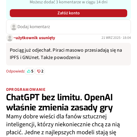
Możesz dodać 3 komentarze w ciągu 14 dni
Załóż konto
Dodaj komentarz
~użytkownik usunięty
21 WRZ 2025 · 18:04
Pociąg już odjechał. Piraci masowo przesiadają się na
IPFS i GNUnet. Także powodzenia
5
2
Odpowiedz
OPROGRAMOWANIE
ChatGPT bez limitu. OpenAI
właśnie zmienia zasady gry
Mamy dobre wieści dla fanów sztucznej
inteligencji, którzy niekoniecznie chcą za nią
płacić. Jedne z najlepszych modeli stają się