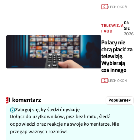
LECH OKOŃ
0
04
TELEWIZJA
SIE
I VOD
2026
Polacy nie
chcą płacić za
telewizję.
Wybierają
coś innego
LECH OKOŃ
2
1 komentarz
Popularne
Zaloguj się, by śledzić dyskuję
Dołącz do użytkowników, pisz bez limitu, śledź
odpowiedzi oraz reakcje na swoje komentarze. Nie
przegap ważnych rozmów!