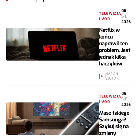
06
TELEWIZJA
SIE
I VOD
2026
Netflix w
końcu
naprawił ten
problem. Jest
jednak kilka
haczyków
MARIAN
0
SZUTIAK
05
TELEWIZJA
SIE
I VOD
2026
Masz takiego
Samsunga?
Szykuj się na
zmiany