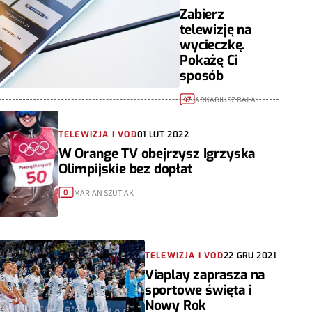
Zabierz
telewizję na
wycieczkę.
Pokażę Ci
sposób
ARKADIUSZ BAŁA
47
TELEWIZJA I VOD
01 LUT 2022
W Orange TV obejrzysz Igrzyska
Olimpijskie bez dopłat
MARIAN SZUTIAK
0
TELEWIZJA I VOD
22 GRU 2021
Viaplay zaprasza na
sportowe święta i
Nowy Rok