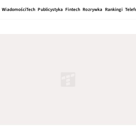
Wiadomości
Tech
Publicystyka
Fintech
Rozrywka
Rankingi
Telef