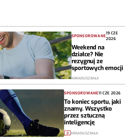
19 CZE
SPONSOROWANE
2026
Weekend na
działce? Nie
rezygnuj ze
sportowych emocji
ARKADIUSZ BAŁA
SPONSOROWANE
11 CZE 2026
To koniec sportu, jaki
znamy. Wszystko
przez sztuczną
inteligencję
ARKADIUSZ BAŁA
0