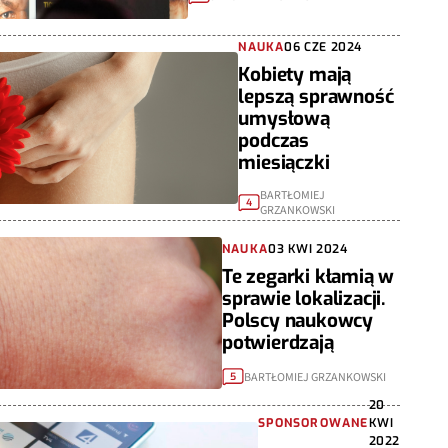
NAUKA
06 CZE 2024
Kobiety mają
lepszą sprawność
umysłową
podczas
miesiączki
BARTŁOMIEJ
4
GRZANKOWSKI
NAUKA
03 KWI 2024
Te zegarki kłamią w
sprawie lokalizacji.
Polscy naukowcy
potwierdzają
BARTŁOMIEJ GRZANKOWSKI
5
20
SPONSOROWANE
KWI
2022