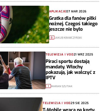
APLIKACJE
07 MAR 2026
Gratka dla fanów piłki
nożnej. Czegoś takiego
jeszcze nie było
JAKUB KRAWCZYŃSKI
0
TELEWIZJA I VOD
21 WRZ 2025
Piraci sportu dostają
mandaty. Włochy
pokazują, jak walczyć z
IPTV
MARIAN SZUTIAK
1
TELEWIZJA I VOD
29 SIE 2025
T-Mobile wraca na korty.