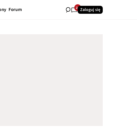
29
ony
Forum
Zaloguj się