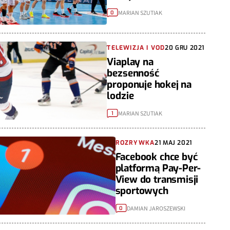
MARIAN SZUTIAK
0
TELEWIZJA I VOD
20 GRU 2021
Viaplay na
bezsenność
proponuje hokej na
lodzie
MARIAN SZUTIAK
1
ROZRYWKA
21 MAJ 2021
Facebook chce być
platformą Pay-Per-
View do transmisji
sportowych
DAMIAN JAROSZEWSKI
0