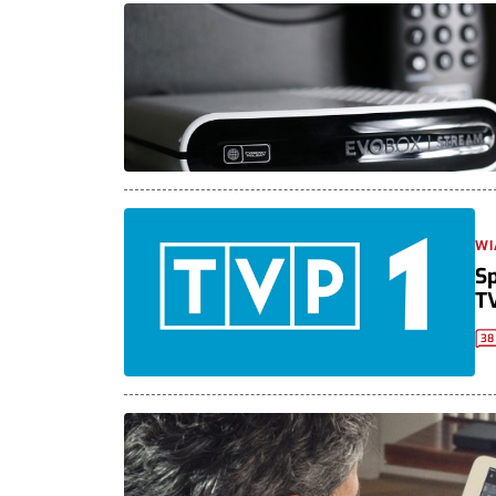
WI
S
TV
38