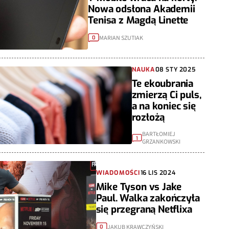
Nowa odsłona Akademii
Tenisa z Magdą Linette
MARIAN SZUTIAK
0
NAUKA
08 STY 2025
Te ekoubrania
zmierzą Ci puls,
a na koniec się
rozłożą
BARTŁOMIEJ
1
GRZANKOWSKI
WIADOMOŚCI
16 LIS 2024
Mike Tyson vs Jake
Paul. Walka zakończyła
się przegraną Netflixa
JAKUB KRAWCZYŃSKI
0