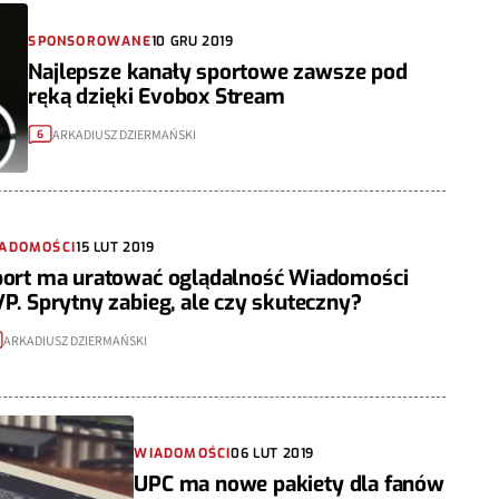
SPONSOROWANE
10 GRU 2019
Najlepsze kanały sportowe zawsze pod
ręką dzięki Evobox Stream
ARKADIUSZ DZIERMAŃSKI
6
ADOMOŚCI
15 LUT 2019
port ma uratować oglądalność Wiadomości
P. Sprytny zabieg, ale czy skuteczny?
ARKADIUSZ DZIERMAŃSKI
WIADOMOŚCI
06 LUT 2019
UPC ma nowe pakiety dla fanów