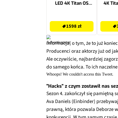
LED 4K Titan OS
4K Tit
Dolby Atmos
Atmos
Ambilight x3 HDMI
1598 zł
3499 zł
2.1
1598 zł
Informacja, o tym, że to już koni
Producenci oraz aktorzy już od ja
Ale oczywiście, najbardziej zagorz
do samego końca. To ich naczeln
Whoops! We couldn't access this Tweet.
"Hacks" z czym zostawił nas sezo
Sezon 4. zakończył się pamiętną s
Ava Daniels (Einbinder) przebywa
prawną, która pozwala Deborze w
konkurencji. W tym samym czasie,