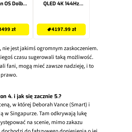
an OS Dolby
QLED 4K 144Hz
 HDMI 2.1
Google TV Dolby
Vision Dolby Atmos
4197.99 zł
HDMI 2.1 +
3499 zł
4197.99 zł
Subwoofer SHARP
CP-AWS0101 Czarny
+ Kolumny
ec, nie jest jakimś ogromnym zaskoczeniem.
głośnikowe SHARP
CP-AWS 2001 Czarny
kiegoś czasu sugerowali taką możliwość.
(2 szt.)
ali fani, mogą mieć zawsze nadzieję, i to
e prawo.
n 4. i jak się zacznie 5.?
ceną, w której Deborah Vance (Smart) i
ją w Singapurze. Tam odkrywają lukę
ystępować na scenie, mimo zakazu
 dochodzi do fałszywego doniesienia o jej