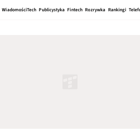
Wiadomości
Tech
Publicystyka
Fintech
Rozrywka
Rankingi
Telef