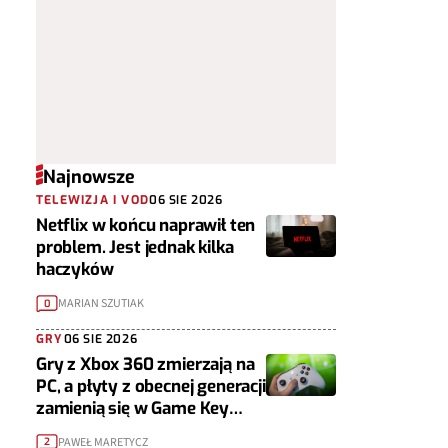
Najnowsze
TELEWIZJA I VOD
06 SIE 2026
Netflix w końcu naprawił ten
problem. Jest jednak kilka
haczyków
MARIAN SZUTIAK
0
GRY
06 SIE 2026
Gry z Xbox 360 zmierzają na
PC, a płyty z obecnej generacji
zamienią się w Game Key
Cardy
PAWEŁ MARETYCZ
2