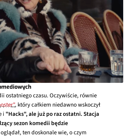
komediowych
ii ostatniego czasu. Oczywiście, równie
ooster"
, który całkiem niedawno wskoczył
e i
"Hacks", ale już po raz ostatni. Stacja
dzący sezon komedii będzie
 oglądał, ten doskonale wie, o czym