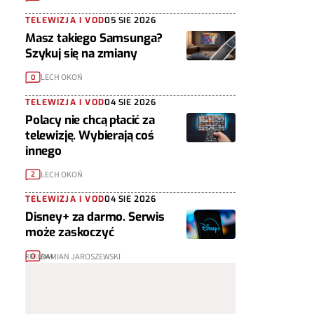
TELEWIZJA I VOD
05 SIE 2026
Masz takiego Samsunga?
Szykuj się na zmiany
LECH OKOŃ
0
TELEWIZJA I VOD
04 SIE 2026
Polacy nie chcą płacić za
telewizję. Wybierają coś
innego
LECH OKOŃ
2
TELEWIZJA I VOD
04 SIE 2026
Disney+ za darmo. Serwis
może zaskoczyć
DAMIAN JAROSZEWSKI
0