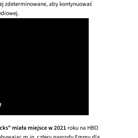
dziej zdeterminowane, aby kontynuować
mediowej.
cks" miała miejsce w 2021
roku na HBO
obywając m.in. cztery nagrody Emmy dla