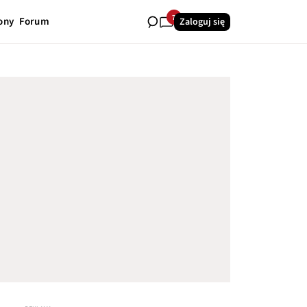
7
ony
Forum
Zaloguj się