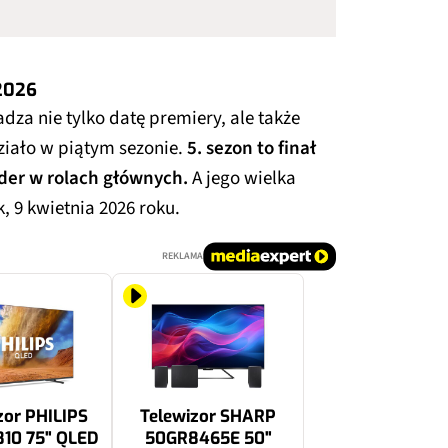
 2026
za nie tylko datę premiery, ale także
działo w piątym sezonie.
5. sezon to finał
nder w rolach głównych.
A jego wielka
, 9 kwietnia 2026 roku.
REKLAMA
zor PHILIPS
Telewizor SHARP
10 75" QLED
50GR8465E 50"