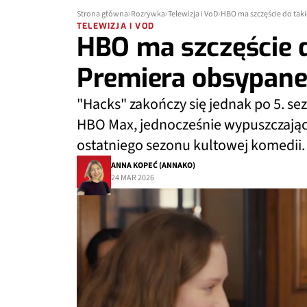
Strona główna
Rozrywka
Telewizja i VoD
HBO ma szczęście do taki
TELEWIZJA I VOD
HBO ma szczęście do
Premiera obsypane
"Hacks" zakończy się jednak po 5. se
HBO Max, jednocześnie wypuszczając
ostatniego sezonu kultowej komedii.
ANNA KOPEĆ (ANNAKO)
24 MAR 2026