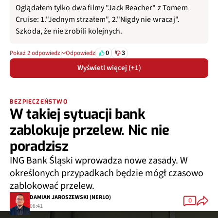
Oglądałem tylko dwa filmy "Jack Reacher" z Tomem
Cruise: 1."Jednym strzałem", 2."Nigdy nie wracaj".
Szkoda, że nie zrobili kolejnych.
0
3
Pokaż 2 odpowiedzi
Odpowiedz
Wyświetl więcej (+1)
BEZPIECZEŃSTWO
W takiej sytuacji bank
zablokuje przelew. Nic nie
poradzisz
ING Bank Śląski wprowadza nowe zasady. W
określonych przypadkach będzie mógł czasowo
zablokować przelew.
DAMIAN JAROSZEWSKI (NER1O)
0
08:41