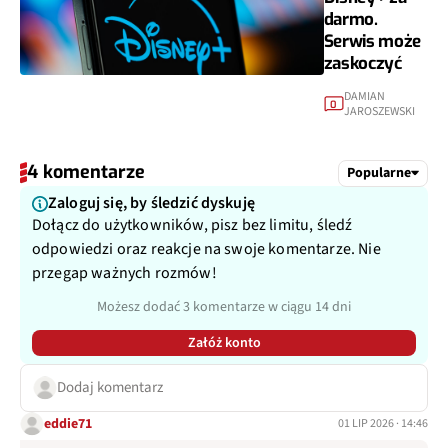
darmo.
Serwis może
zaskoczyć
DAMIAN
0
JAROSZEWSKI
4 komentarze
Popularne
Zaloguj się, by śledzić dyskuję
Dołącz do użytkowników, pisz bez limitu, śledź
odpowiedzi oraz reakcje na swoje komentarze. Nie
przegap ważnych rozmów!
Możesz dodać 3 komentarze w ciągu 14 dni
Załóż konto
Dodaj komentarz
eddie71
01 LIP 2026 · 14:46