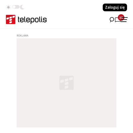
Zaloguj się
15