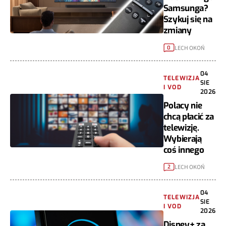
Samsunga?
Szykuj się na
zmiany
LECH OKOŃ
0
04
TELEWIZJA
SIE
I VOD
2026
Polacy nie
chcą płacić za
telewizję.
Wybierają
coś innego
LECH OKOŃ
2
04
TELEWIZJA
SIE
I VOD
2026
Disney+ za