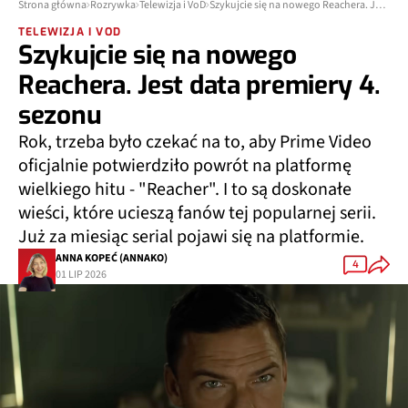
Strona główna
Rozrywka
Telewizja i VoD
Szykujcie się na nowego Reachera. Jest data premiery 4. sezonu
TELEWIZJA I VOD
Szykujcie się na nowego
Reachera. Jest data premiery 4.
sezonu
Rok, trzeba było czekać na to, aby Prime Video
oficjalnie potwierdziło powrót na platformę
wielkiego hitu - "Reacher". I to są doskonałe
wieści, które ucieszą fanów tej popularnej serii.
Już za miesiąc serial pojawi się na platformie.
ANNA KOPEĆ (ANNAKO)
4
01 LIP 2026