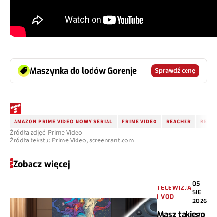
Maszynka do lodów Gorenje
Sprawdź cenę
AMAZON PRIME VIDEO NOWY SERIAL
PRIME VIDEO
REACHER
REACH
Źródła zdjęć: Prime Video
Źródła tekstu: Prime Video, screenrant.com
Zobacz więcej
05
TELEWIZJA
SIE
I VOD
2026
Masz takiego