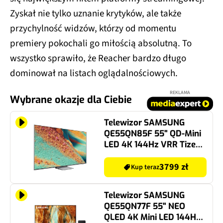
Zyskał nie tylko uznanie krytyków, ale także
przychylność widzów, którzy od momentu
premiery pokochali go miłością absolutną. To
wszystko sprawiło, że Reacher bardzo długo
dominował na listach oglądalnościowych.
REKLAMA
Wybrane okazje dla Ciebie
Telewizor SAMSUNG
QE55QN85F 55" QD-Mini
LED 4K 144Hz VRR Tizen
TV Dolby Atmos HDMI 2.1
3799 zł
Kup teraz
Telewizor SAMSUNG
QE55QN77F 55" NEO
QLED 4K Mini LED 144Hz