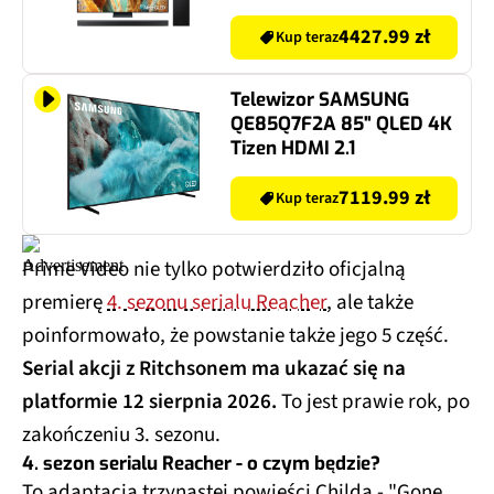
Tizen TV HDMI 2.1 +
Soundbar SAMSUNG HW-
4427.99 zł
Kup teraz
B750F EN Czarny 5.1-
kanałowy,
Telewizor SAMSUNG
Bezprzewodowy
QE85Q7F2A 85" QLED 4K
Subwoofer, HDMI ARC,
Tizen HDMI 2.1
Dolby Digital 5.1, DTS
Virtual:X, BT
7119.99 zł
Kup teraz
Prime Video nie tylko potwierdziło oficjalną
premierę
4. sezonu serialu Reacher
, ale także
poinformowało, że powstanie także jego 5 część.
Serial akcji z Ritchsonem ma ukazać się na
platformie 12 sierpnia 2026.
To jest prawie rok, po
zakończeniu 3. sezonu.
4. sezon serialu Reacher - o czym będzie?
To adaptacja trzynastej powieści Childa - "Gone