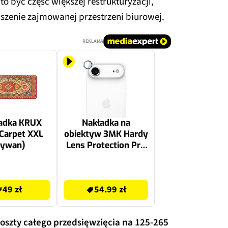
o być część większej restrukturyzacji,
zenie zajmowanej przestrzeni biurowej.
REKLAMA
adka KRUX
Nakładka na
Carpet XXL
obiektyw 3MK Hardy
dywan)
Lens Protection Pro
do Apple iPhone Air
Wielokolorowy
54.99 zł
49 zł
54.99 zł
koszty całego przedsięwzięcia na 125-265