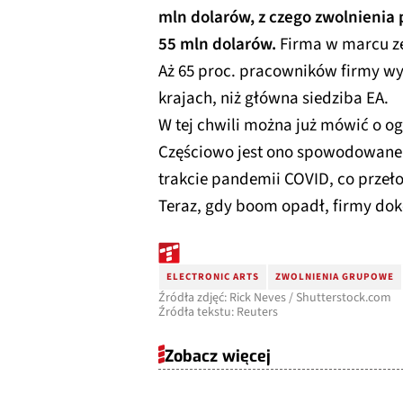
mln dolarów, z czego zwolnienia
55 mln dolarów.
Firma w marcu ze
Aż 65 proc. pracowników firmy w
krajach, niż główna siedziba EA.
W tej chwili można już mówić o o
Częściowo jest ono spowodowane
trakcie pandemii COVID, co przeło
Teraz, gdy boom opadł, firmy dok
ELECTRONIC ARTS
ZWOLNIENIA GRUPOWE
Źródła zdjęć: Rick Neves / Shutterstock.com
Źródła tekstu: Reuters
Zobacz więcej