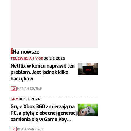
Najnowsze
TELEWIZJA I VOD
06 SIE 2026
Netflix w końcu naprawił ten
problem. Jest jednak kilka
haczyków
MARIAN SZUTIAK
0
GRY
06 SIE 2026
Gry z Xbox 360 zmierzają na
PC, a płyty z obecnej generacji
zamienią się w Game Key
Cardy
PAWEŁ MARETYCZ
2