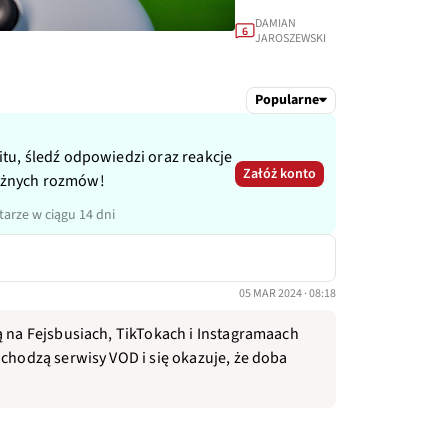
DAMIAN
6
JAROSZEWSKI
Popularne
itu, śledź odpowiedzi oraz reakcje
Załóż konto
ażnych rozmów!
arze w ciągu 14 dni
05 MAR 2024 · 08:18
ą na Fejsbusiach, TikTokach i Instagramaach
ochodzą serwisy VOD i się okazuje, że doba