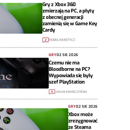
Gry z Xbox 360
zmierzają na PC, a płyty
z obecnej generacji
zamienią się w Game Key
Cardy
PAWEŁ MARETYCZ
2
GRY
02 SIE 2026
Czemu nie ma
Bloodborne na PC?
Wypowiada się były
szef PlayStation
JAKUB KRAWCZYŃSKI
4
GRY
02 SIE 2026
Xbox może
zrezygnować
ze Steama