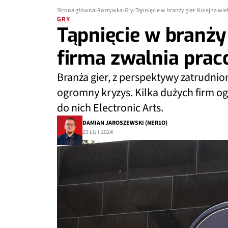
Strona główna
Rozrywka
Gry
Tąpnięcie w branży gier. Kolejna wi
GRY
Tąpnięcie w branży 
firma zwalnia pra
Branża gier, z perspektywy zatrudni
ogromny kryzys. Kilka dużych firm o
do nich Electronic Arts.
DAMIAN JAROSZEWSKI (NER1O)
29 LUT 2024