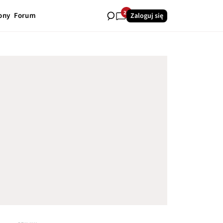
28
ony
Forum
Zaloguj się