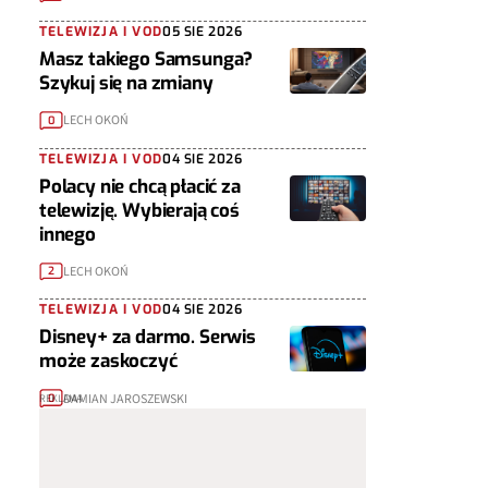
TELEWIZJA I VOD
05 SIE 2026
Masz takiego Samsunga?
Szykuj się na zmiany
LECH OKOŃ
0
TELEWIZJA I VOD
04 SIE 2026
Polacy nie chcą płacić za
telewizję. Wybierają coś
innego
LECH OKOŃ
2
TELEWIZJA I VOD
04 SIE 2026
Disney+ za darmo. Serwis
może zaskoczyć
DAMIAN JAROSZEWSKI
0