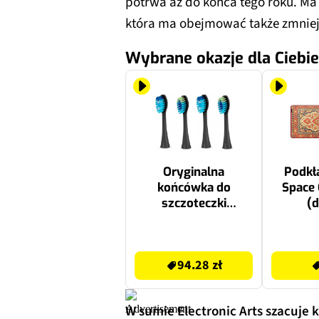
potrwa aż do końca tego roku. Ma t
która ma obejmować także zmniejs
Wybrane okazje dla Ciebie
Oryginalna
Podkł
końcówka do
Space 
szczoteczki
(
BERDSEN Galaxy (4
szt.) Czarny
94.28 zł
49 zł
(Delikatna dla
94.28 zł
zębów)
W sumie Electronic Arts szacuje 