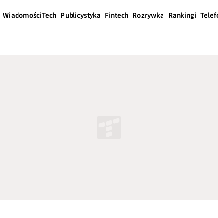
Wiadomości
Tech
Publicystyka
Fintech
Rozrywka
Rankingi
Telef