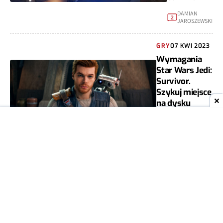
DAMIAN
2
JAROSZEWSKI
GRY
07 KWI 2023
Wymagania
Star Wars Jedi:
Survivor.
Szykuj miejsce
na dysku
DAMIAN
1
JAROSZEWSKI
GRY
26 LUT 2023
Electronic
Arts pyta, czy
chcemy
Remake Dead
Space 2 i 3