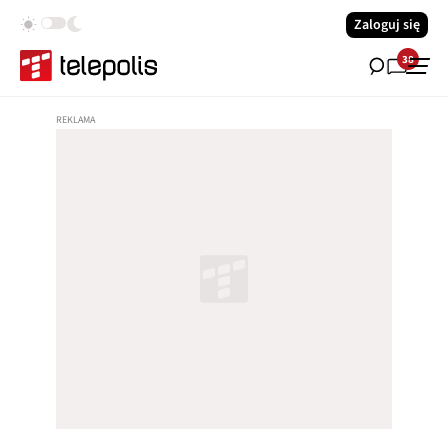
Zaloguj się
38