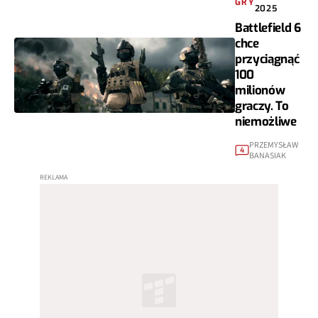
GRY
2025
Battlefield 6
chce
przyciągnąć
100
milionów
graczy. To
niemożliwe
PRZEMYSŁAW
4
BANASIAK