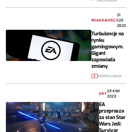
JAROSZEWSKI
21
WIADOMOŚCI
CZE
2023
Turbulencje na
rynku
gamingowym.
Gigant
zapowiada
zmiany
PATRYK ŁOBAZA
0
29 KWI
GRY
2023
EA
przeprasza
za stan Star
Wars Jedi:
Survivor