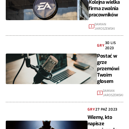
Kolejna wielka
firma zwalnia
pracowników
DAMIAN
1
JAROSZEWSKI
30 LIS
GRY
2023
Postać w
grze
przemówi
Twoim
głosem
DAMIAN
1
JAROSZEWSKI
GRY
27 PAŹ 2023
Wiemy, kto
napisze