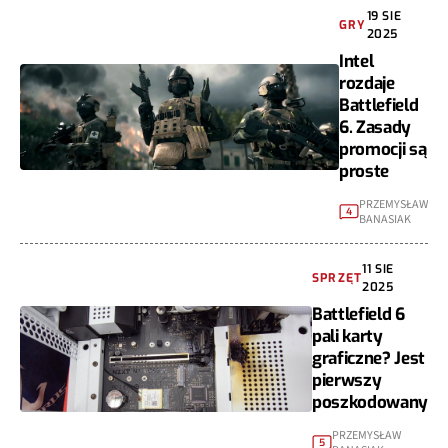
19 SIE
GRY
2025
Intel
rozdaje
Battlefield
6. Zasady
promocji są
proste
PRZEMYSŁAW
4
BANASIAK
11 SIE
SPRZĘT
2025
Battlefield 6
pali karty
graficzne? Jest
pierwszy
poszkodowany
PRZEMYSŁAW
5