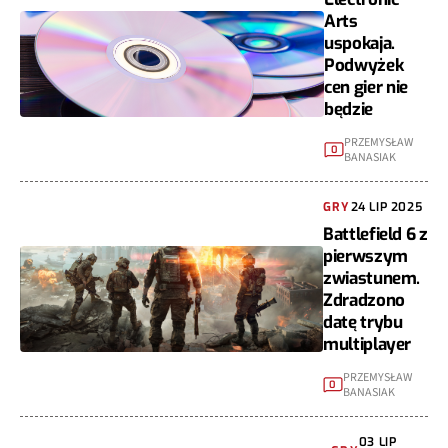
Arts
uspokaja.
Podwyżek
cen gier nie
będzie
PRZEMYSŁAW
0
BANASIAK
GRY
24 LIP 2025
Battlefield 6 z
pierwszym
zwiastunem.
Zdradzono
datę trybu
multiplayer
PRZEMYSŁAW
0
BANASIAK
03 LIP