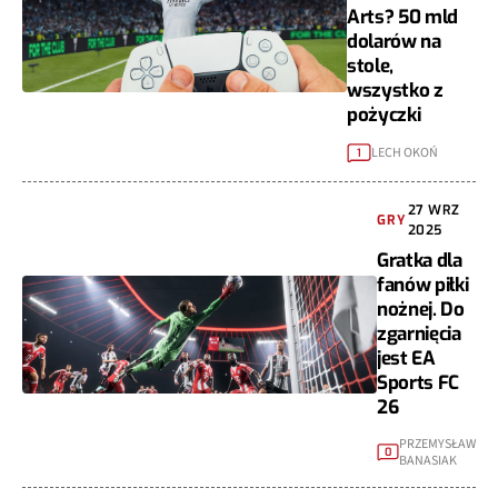
Arts? 50 mld
dolarów na
stole,
wszystko z
pożyczki
LECH OKOŃ
1
27 WRZ
GRY
2025
Gratka dla
fanów piłki
nożnej. Do
zgarnięcia
jest EA
Sports FC
26
PRZEMYSŁAW
0
BANASIAK