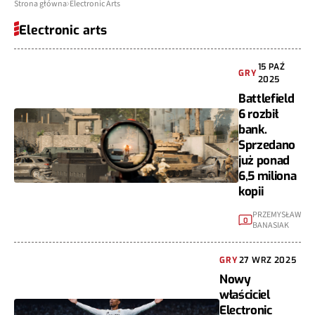
Strona główna
Electronic Arts
Electronic arts
15 PAŹ
GRY
2025
Battlefield
6 rozbił
bank.
Sprzedano
już ponad
6,5 miliona
kopii
PRZEMYSŁAW
0
BANASIAK
GRY
27 WRZ 2025
Nowy
właściciel
Electronic