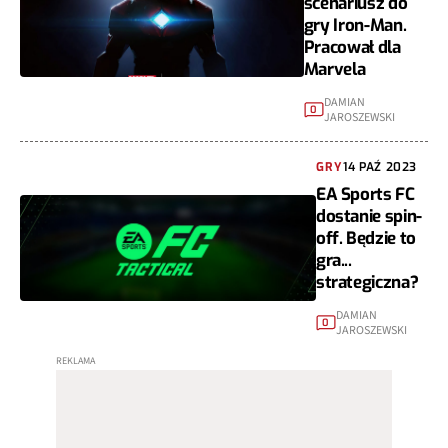
scenariusz do
gry Iron-Man.
Pracował dla
Marvela
DAMIAN
0
JAROSZEWSKI
GRY
14 PAŹ 2023
EA Sports FC
dostanie spin-
off. Będzie to
gra...
strategiczna?
DAMIAN
0
JAROSZEWSKI