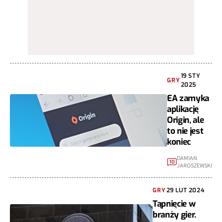
19 STY
GRY
2025
EA zamyka
aplikację
Origin, ale
to nie jest
koniec
DAMIAN
10
JAROSZEWSKI
GRY
29 LUT 2024
Tąpnięcie w
branży gier.