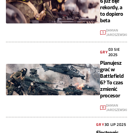
6 już bije
rekordy, a
to dopiero
beta
DAMIAN
1
JAROSZEWSKI
03 SIE
GRY
2025
Planujesz
grać w
Battlefield
6? To czas
zmienić
procesor
DAMIAN
11
JAROSZEWSKI
GRY
30 LIP 2025
Electronic