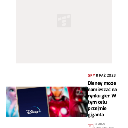
GRY
11 PAŹ 2023
Disney może
namieszać na
rynku gier. W
tym celu
przejmie
giganta
DAMIAN
0