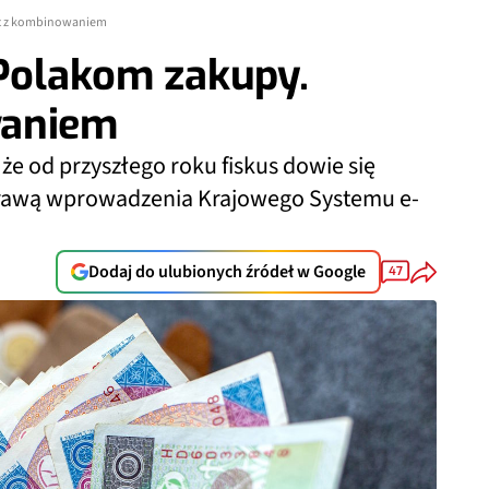
ec z kombinowaniem
 Polakom zakupy.
waniem
że od przyszłego roku fiskus dowie się
sprawą wprowadzenia Krajowego Systemu e-
Dodaj do ulubionych źródeł w Google
47