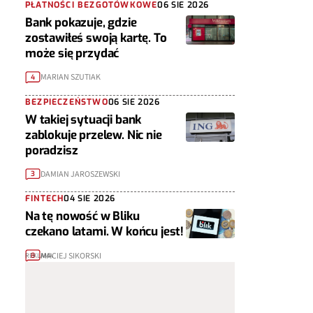
PŁATNOŚCI BEZGOTÓWKOWE
06 SIE 2026
Bank pokazuje, gdzie
zostawiłeś swoją kartę. To
może się przydać
MARIAN SZUTIAK
4
BEZPIECZEŃSTWO
06 SIE 2026
W takiej sytuacji bank
zablokuje przelew. Nic nie
poradzisz
DAMIAN JAROSZEWSKI
3
FINTECH
04 SIE 2026
Na tę nowość w Bliku
czekano latami. W końcu jest!
MACIEJ SIKORSKI
8