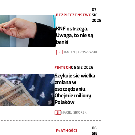
07
BEZPIECZEŃSTWO
SIE
2026
KNF ostrzega.
Uwaga, to nie są
banki
DAMIAN JAROSZEWSKI
2
FINTECH
06 SIE 2026
Szykuje się wielka
zmiana w
oszczędzaniu.
Obejmie miliony
Polaków
MACIEJ SIKORSKI
3
06
PŁATNOŚCI
SIE