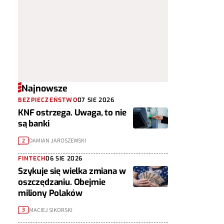
Najnowsze
BEZPIECZEŃSTWO
07 SIE 2026
KNF ostrzega. Uwaga, to nie
są banki
DAMIAN JAROSZEWSKI
2
FINTECH
06 SIE 2026
Szykuje się wielka zmiana w
oszczędzaniu. Obejmie
miliony Polaków
MACIEJ SIKORSKI
3