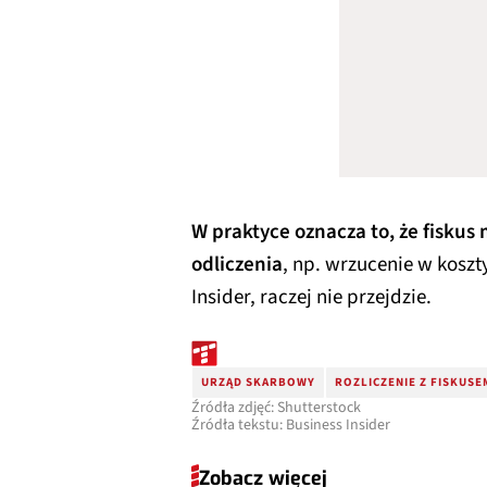
W praktyce oznacza to, że fisku
odliczenia
, np. wrzucenie w koszt
Insider, raczej nie przejdzie.
URZĄD SKARBOWY
ROZLICZENIE Z FISKUSE
Źródła zdjęć: Shutterstock
Źródła tekstu: Business Insider
Zobacz więcej