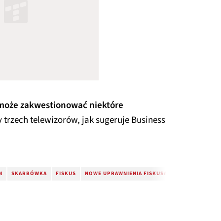
s może zakwestionować niektóre
y trzech telewizorów, jak sugeruje Business
M
SKARBÓWKA
FISKUS
NOWE UPRAWNIENIA FISKUSA
KSEF
KRAJOW