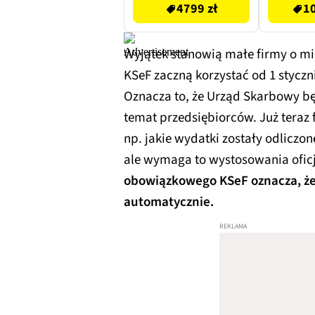
4799 zł
10
Wyjątek stanowią małe firmy o mies
KSeF zaczną korzystać od 1 styczn
Oznacza to, że Urząd Skarbowy będ
temat przedsiębiorców. Już teraz f
np. jakie wydatki zostały odliczo
ale wymaga to wystosowania oficj
obowiązkowego KSeF oznacza, że
automatycznie.