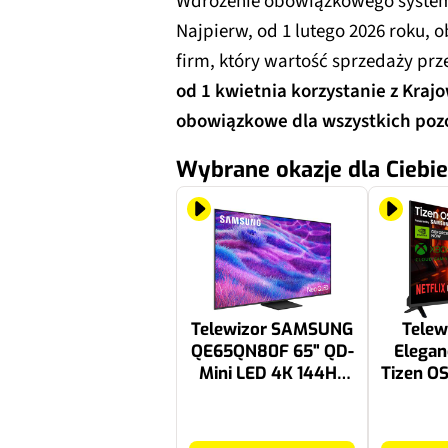
Wdrożenie obowiązkowego systemu
Najpierw, od 1 lutego 2026 roku,
firm, który wartość sprzedaży prz
od 1 kwietnia korzystanie z Kraj
obowiązkowe dla wszystkich pozo
Wybrane okazje dla Ciebie
Telewizor SAMSUNG
Telew
QE65QN80F 65" QD-
Elegan
Mini LED 4K 144Hz
Tizen O
Tizen TV Dolby
S
Atmos HDMI 2.1
4799 zł
1068.69 zł