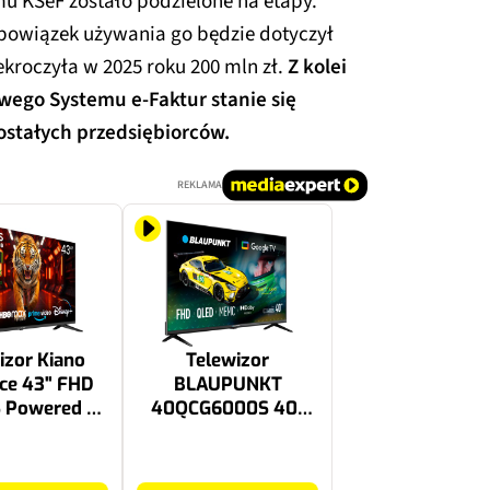
 KSeF zostało podzielone na etapy.
 obowiązek używania go będzie dotyczył
ekroczyła w 2025 roku 200 mln zł.
Z kolei
owego Systemu e-Faktur stanie się
stałych przedsiębiorców.
REKLAMA
izor Kiano
Telewizor
ce 43" FHD
BLAUPUNKT
S Powered by
40QCG6000S 40"
amsung
QLED Google TV
999 zł