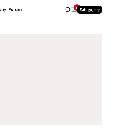
6
ony
Forum
Zaloguj się