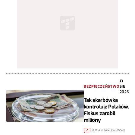
13
BEZPIECZEŃSTWO
SIE
2025
Tak skarbówka
kontroluje Polaków.
Fiskus zarobił
miliony
DAMIAN JAROSZEWSKI
2