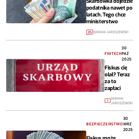
Skarbówka dojedzie
podatnika nawet po
latach. Tego chce
ministerstwo
DAMIAN JAROSZEWSKI
35
30
FINTECH
PAŹ
2025
Fiskus cię
olał? Teraz
za to
zapłaci
DAMIAN
1
JAROSZEWSKI
30
BEZPIECZEŃSTWO
WRZ
2025
Fiskus może