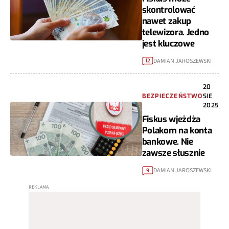
skontrolować
nawet zakup
telewizora. Jedno
jest kluczowe
DAMIAN JAROSZEWSKI
12
20
BEZPIECZEŃSTWO
SIE
2025
Fiskus wjeżdża
Polakom na konta
bankowe. Nie
zawsze słusznie
DAMIAN JAROSZEWSKI
9