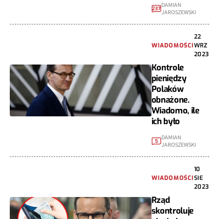
DAMIAN
237
JAROSZEWSKI
22
WIADOMOŚCI
WRZ
2023
Kontrole
pieniędzy
Polaków
obnażone.
Wiadomo, ile
ich było
DAMIAN
5
JAROSZEWSKI
10
WIADOMOŚCI
SIE
2023
Rząd
skontroluje