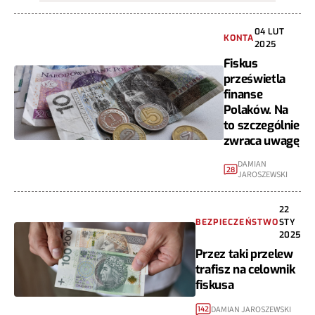
04 LUT
KONTA
2025
Fiskus
prześwietla
finanse
Polaków. Na
to szczególnie
zwraca uwagę
DAMIAN
28
JAROSZEWSKI
22
BEZPIECZEŃSTWO
STY
2025
Przez taki przelew
trafisz na celownik
fiskusa
DAMIAN JAROSZEWSKI
142