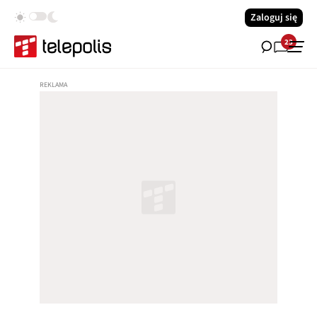
Zaloguj się
23