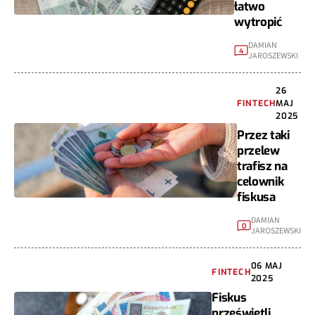
łatwo
wytropić
DAMIAN
4
JAROSZEWSKI
26
FINTECH
MAJ
2025
Przez taki
przelew
trafisz na
celownik
fiskusa
DAMIAN
0
JAROSZEWSKI
06 MAJ
FINTECH
2025
Fiskus
prześwietli