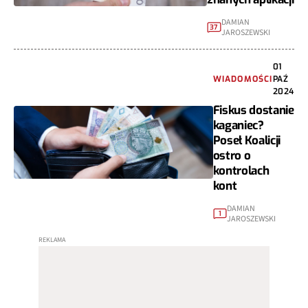
DAMIAN
37
JAROSZEWSKI
01
WIADOMOŚCI
PAŹ
2024
Fiskus dostanie
kaganiec?
Poseł Koalicji
ostro o
kontrolach
kont
DAMIAN
1
JAROSZEWSKI