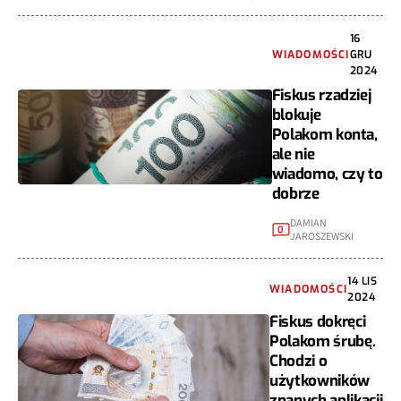
16
WIADOMOŚCI
GRU
2024
Fiskus rzadziej
blokuje
Polakom konta,
ale nie
wiadomo, czy to
dobrze
DAMIAN
0
JAROSZEWSKI
14 LIS
WIADOMOŚCI
2024
Fiskus dokręci
Polakom śrubę.
Chodzi o
użytkowników
znanych aplikacji