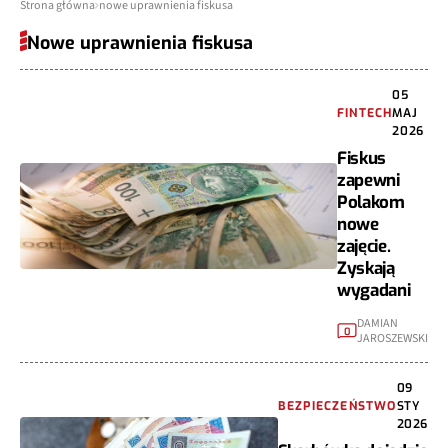
Strona główna
nowe uprawnienia fiskusa
Nowe uprawnienia fiskusa
05
FINTECH
MAJ
2026
Fiskus
zapewni
Polakom
nowe
zajęcie.
Zyskają
wygadani
DAMIAN
0
JAROSZEWSKI
09
BEZPIECZEŃSTWO
STY
2026