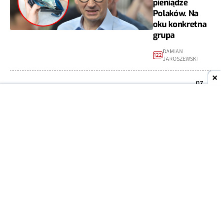
pieniądze
Polaków. Na
oku konkretna
grupa
DAMIAN
122
JAROSZEWSKI
07
WIADOMOŚCI
LIP
2023
Fiskus jednak
będzie
blokować
konta? Są
nowe
doniesienia
DAMIAN
49
JAROSZEWSKI
05