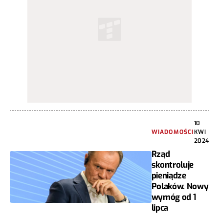
10
WIADOMOŚCI
KWI
2024
Rząd
skontroluje
pieniądze
Polaków. Nowy
wymóg od 1
lipca