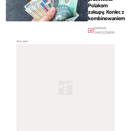
Polakom
zakupy. Koniec z
kombinowaniem
DAMIAN
47
JAROSZEWSKI