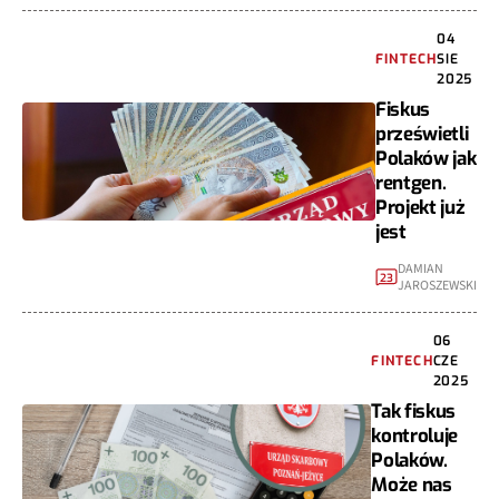
04
FINTECH
SIE
2025
Fiskus
prześwietli
Polaków jak
rentgen.
Projekt już
jest
DAMIAN
23
JAROSZEWSKI
06
FINTECH
CZE
2025
Tak fiskus
kontroluje
Polaków.
Może nas