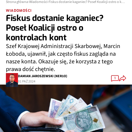
Strona główna
Wiadomości
Fiskus dostanie kaganiec? Poseł Koalicji ostro o kontrolach kont
WIADOMOŚCI
Fiskus dostanie kaganiec?
Poseł Koalicji ostro o
kontrolach kont
Szef Krajowej Administracji Skarbowej, Marcin
Łoboda, ujawnił, jak często fiskus zagląda na
nasze konta. Okazuje się, że korzysta z tego
prawa dość chętnie.
DAMIAN JAROSZEWSKI (NER1O)
1
01 PAŹ 2024