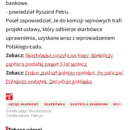
bankowe.
- powiedział Ryszard Petru.
Poseł zapowiedział, że do komisji sejmowych trafi
projekt ustawy, który odbierze skarbówce
uprawnienia, uzyskane wraz z wprowadzeniem
Polskiego Ładu.
Zobacz:
Skarbówka ruszyła na łowy. Niektórzy
zapłacą podatki nawet 5 lat wstecz
Zobacz:
Fiskus znalazł kolejny pretekst, by naliczać
Polakom podatek. Decyduje gotówka
URZĄD SKARBOWY
SKARBÓWKA
KONTROLA SKARBOWA
NOWE UPR
Źródła zdjęć: Shutterstock
Źródła tekstu: Fakt.pl
Zobacz więcej