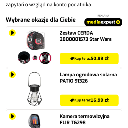
zapytań o wzgląd na konto podatnika.
REKLAMA
Wybrane okazje dla Ciebie
Zestaw CERDA
2800001573 Star Wars
50.99 zł
Kup teraz
Lampa ogrodowa solarna
PATIO 91326
16.99 zł
Kup teraz
Kamera termowizyjna
FLIR TG298