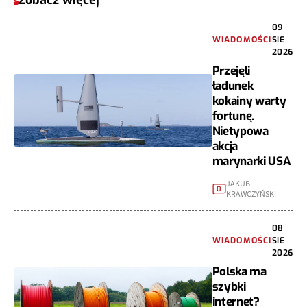
09
WIADOMOŚCI
SIE
2026
Przejęli
ładunek
kokainy warty
fortunę.
Nietypowa
akcja
marynarki USA
JAKUB
0
KRAWCZYŃSKI
08
WIADOMOŚCI
SIE
2026
Polska ma
szybki
internet?