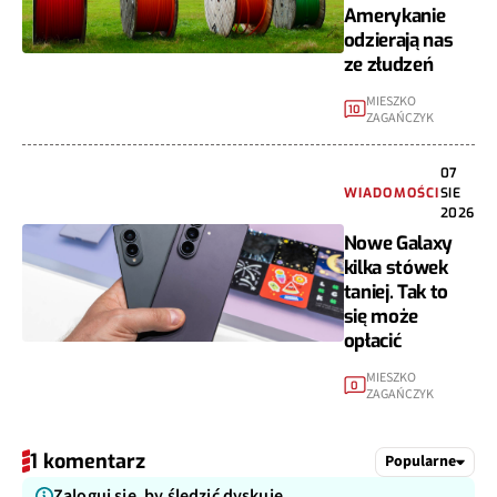
Amerykanie
odzierają nas
ze złudzeń
MIESZKO
10
ZAGAŃCZYK
07
WIADOMOŚCI
SIE
2026
Nowe Galaxy
kilka stówek
taniej. Tak to
się może
opłacić
MIESZKO
0
ZAGAŃCZYK
1 komentarz
Popularne
Zaloguj się, by śledzić dyskuję