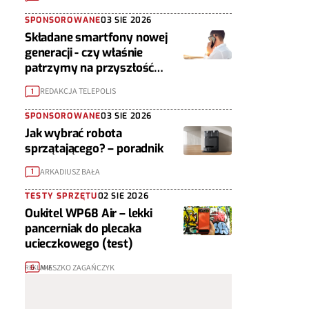
SPONSOROWANE
03 SIE 2026
Składane smartfony nowej
generacji - czy właśnie
patrzymy na przyszłość
urządzeń mobilnych?
REDAKCJA TELEPOLIS
1
SPONSOROWANE
03 SIE 2026
Jak wybrać robota
sprzątającego? – poradnik
ARKADIUSZ BAŁA
1
TESTY SPRZĘTU
02 SIE 2026
Oukitel WP68 Air – lekki
pancerniak do plecaka
ucieczkowego (test)
MIESZKO ZAGAŃCZYK
6