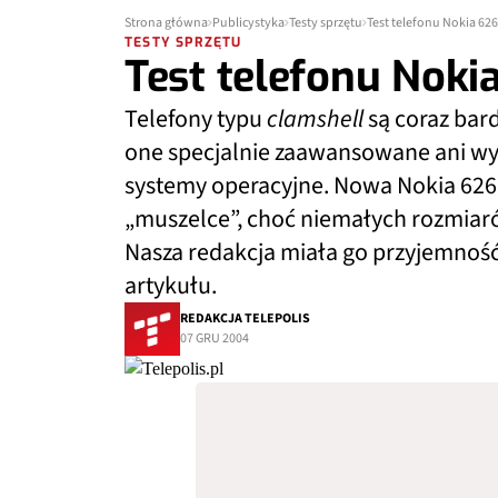
Strona główna
Publicystyka
Testy sprzętu
Test telefonu Nokia 62
TESTY SPRZĘTU
Test telefonu Noki
Telefony typu
clamshell
są coraz bard
one specjalnie zaawansowane ani w
systemy operacyjne. Nowa Nokia 626
„muszelce”, choć niemałych rozmiar
Nasza redakcja miała go przyjemność
artykułu.
REDAKCJA TELEPOLIS
07 GRU 2004