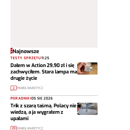
Najnowsze
TESTY SPRZĘTU
11:25
Dałem w Action 29,90 zł i się
zachwyciłem. Stara lampa ma
drugie życie
PAWEŁ MARETYCZ
2
PORADNIKI
05 SIE 2026
Trik z szarą taśmą. Polacy nie
wiedzą, a ja wygrałem z
upałami
PAWEŁ MARETYCZ
20