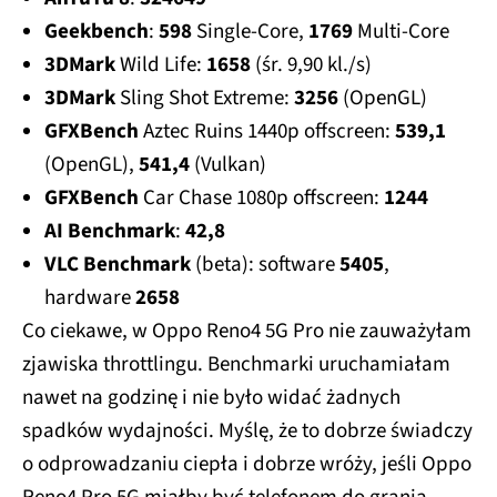
Geekbench
:
598
Single-Core,
1769
Multi-Core
3DMark
Wild Life:
1658
(śr. 9,90 kl./s)
3DMark
Sling Shot Extreme:
3256
(OpenGL)
GFXBench
Aztec Ruins 1440p offscreen:
539,1
(OpenGL),
541,4
(Vulkan)
GFXBench
Car Chase 1080p offscreen:
1244
AI Benchmark
:
42,8
VLC Benchmark
(beta): software
5405
,
hardware
2658
Co ciekawe, w Oppo Reno4 5G Pro nie zauważyłam
zjawiska throttlingu. Benchmarki uruchamiałam
nawet na godzinę i nie było widać żadnych
spadków wydajności. Myślę, że to dobrze świadczy
o odprowadzaniu ciepła i dobrze wróży, jeśli Oppo