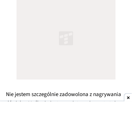
Nie jestem szczególnie zadowolona z nagrywania
dźwięku. Myślę, że jest przeciętny, nie ma tu też
żadnych ulepszeń typu nagrywanie ASMR czy
wybór mikrofonu, choć wyraźnie podczas
nagrywania telefon skupia się na mowie i „wycina”