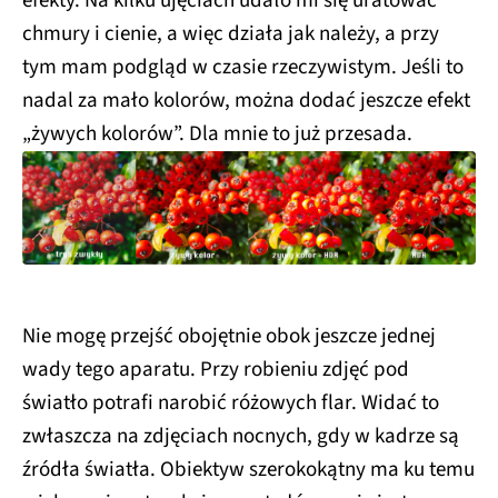
efekty. Na kilku ujęciach udało mi się uratować
chmury i cienie, a więc działa jak należy, a przy
tym mam podgląd w czasie rzeczywistym. Jeśli to
nadal za mało kolorów, można dodać jeszcze efekt
„żywych kolorów”. Dla mnie to już przesada.
Nie mogę przejść obojętnie obok jeszcze jednej
wady tego aparatu. Przy robieniu zdjęć pod
światło potrafi narobić różowych flar. Widać to
zwłaszcza na zdjęciach nocnych, gdy w kadrze są
źródła światła. Obiektyw szerokokątny ma ku temu