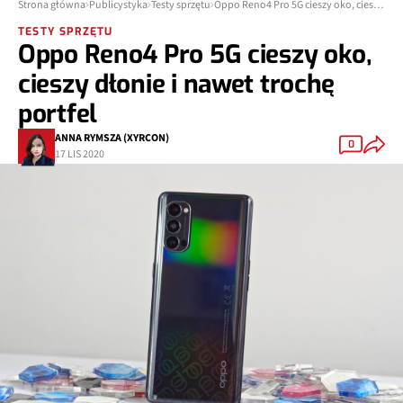
Strona główna
Publicystyka
Testy sprzętu
Oppo Reno4 Pro 5G cieszy oko, cieszy dłonie i nawet trochę portfel
TESTY SPRZĘTU
Oppo Reno4 Pro 5G cieszy oko,
cieszy dłonie i nawet trochę
portfel
ANNA RYMSZA (XYRCON)
0
17 LIS 2020