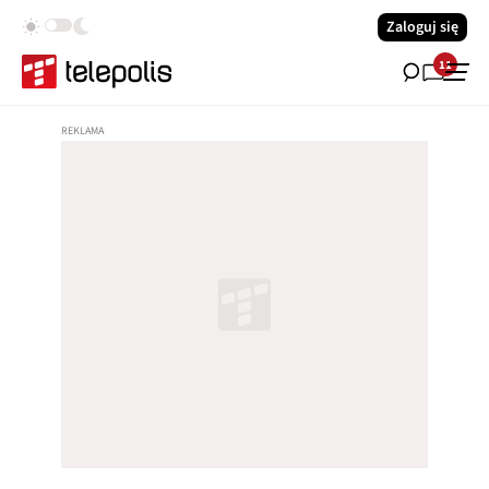
Zaloguj się
11