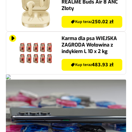
REALME Buds Air 8 ANC
Złoty
250.02 zł
Kup teraz
Karma dla psa WIEJSKA
ZAGRODA Wołowina z
indykiem L 10 x 2 kg
483.93 zł
Kup teraz