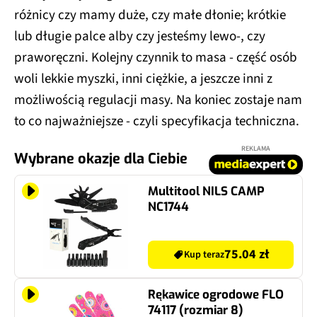
różnicy czy mamy duże, czy małe dłonie; krótkie
lub długie palce alby czy jesteśmy lewo-, czy
praworęczni. Kolejny czynnik to masa - część osób
woli lekkie myszki, inni ciężkie, a jeszcze inni z
możliwością regulacji masy. Na koniec zostaje nam
to co najważniejsze - czyli specyfikacja techniczna.
REKLAMA
Wybrane okazje dla Ciebie
Multitool NILS CAMP
NC1744
75.04 zł
Kup teraz
Rękawice ogrodowe FLO
74117 (rozmiar 8)