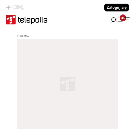
Zaloguj się
34