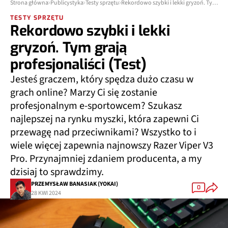
Strona główna
Publicystyka
Testy sprzętu
Rekordowo szybki i lekki gryzoń. Tym grają profesjonaliści (Test)
TESTY SPRZĘTU
Rekordowo szybki i lekki
gryzoń. Tym grają
profesjonaliści (Test)
Jesteś graczem, który spędza dużo czasu w
grach online? Marzy Ci się zostanie
profesjonalnym e-sportowcem? Szukasz
najlepszej na rynku myszki, która zapewni Ci
przewagę nad przeciwnikami? Wszystko to i
wiele więcej zapewnia najnowszy Razer Viper V3
Pro. Przynajmniej zdaniem producenta, a my
dzisiaj to sprawdzimy.
PRZEMYSŁAW BANASIAK (YOKAI)
0
28 KWI 2024