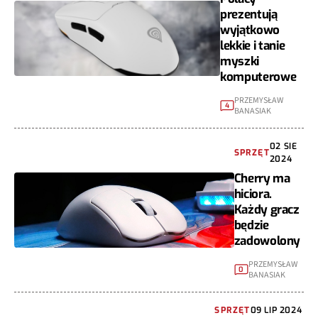
prezentują
wyjątkowo
lekkie i tanie
myszki
komputerowe
PRZEMYSŁAW
4
BANASIAK
02 SIE
SPRZĘT
2024
Cherry ma
hiciora.
Każdy gracz
będzie
zadowolony
PRZEMYSŁAW
0
BANASIAK
SPRZĘT
09 LIP 2024