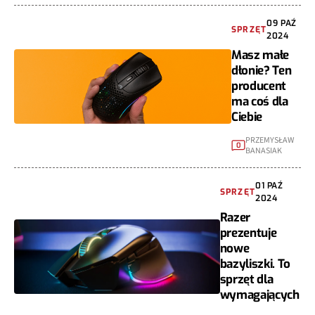
09 PAŹ
SPRZĘT
2024
Masz małe
dłonie? Ten
producent
ma coś dla
Ciebie
PRZEMYSŁAW
0
BANASIAK
01 PAŹ
SPRZĘT
2024
Razer
prezentuje
nowe
bazyliszki. To
sprzęt dla
wymagających