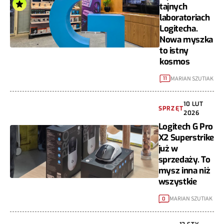
tajnych
laboratoriach
Logitecha.
Nowa myszka
to istny
kosmos
MARIAN SZUTIAK
11
10 LUT
SPRZĘT
2026
Logitech G Pro
X2 Superstrike
już w
sprzedaży. To
mysz inna niż
wszystkie
MARIAN SZUTIAK
0