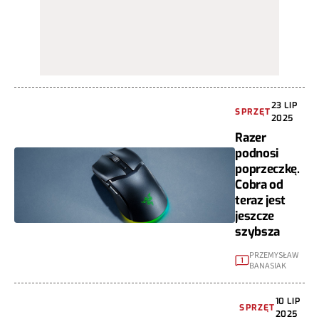
23 LIP
SPRZĘT
2025
Razer
podnosi
poprzeczkę.
Cobra od
teraz jest
jeszcze
szybsza
PRZEMYSŁAW
1
BANASIAK
10 LIP
SPRZĘT
2025