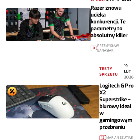
Razer znowu
ucieka
konkurencji. Te
parametry to
absolutny killer
PRZEMYSŁAW
0
BANASIAK
19
TESTY
LUT
SPRZĘTU
2026
Logitech G Pro
X2
Superstrike –
biurowy ideał
w
gamingowym
przebraniu
MARIAN SZUTIAK
12