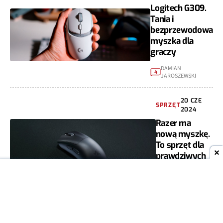
Logitech G309.
Tania i
bezprzewodowa
myszka dla
graczy
DAMIAN
4
JAROSZEWSKI
20 CZE
SPRZĘT
2024
Razer ma
nową myszkę.
To sprzęt dla
prawdziwych
wyjadaczy
PRZEMYSŁAW
2
BANASIAK
29 MAJ
SPRZĘT