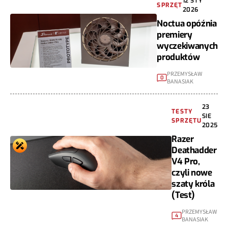
12 STY
SPRZĘT
2026
Noctua opóźnia
premiery
wyczekiwanych
produktów
PRZEMYSŁAW
0
BANASIAK
23
TESTY
SIE
SPRZĘTU
2025
Razer
Deathadder
V4 Pro,
czyli nowe
szaty króla
(Test)
PRZEMYSŁAW
4
BANASIAK