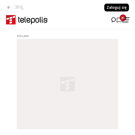
Zaloguj się
39