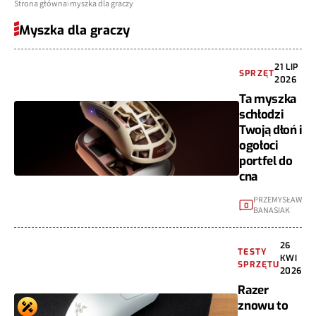
Strona główna
myszka dla graczy
Myszka dla graczy
21 LIP
SPRZĘT
2026
Ta myszka
schłodzi
Twoją dłoń i
ogołoci
portfel do
cna
PRZEMYSŁAW
0
BANASIAK
26
TESTY
KWI
SPRZĘTU
2026
Razer
znowu to