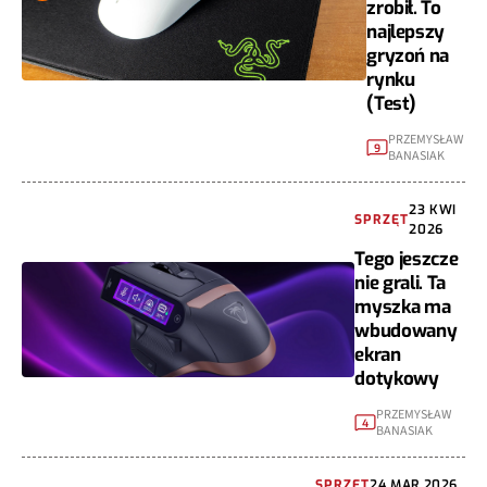
zrobił. To
najlepszy
gryzoń na
rynku
(Test)
PRZEMYSŁAW
9
BANASIAK
23 KWI
SPRZĘT
2026
Tego jeszcze
nie grali. Ta
myszka ma
wbudowany
ekran
dotykowy
PRZEMYSŁAW
4
BANASIAK
SPRZĘT
24 MAR 2026