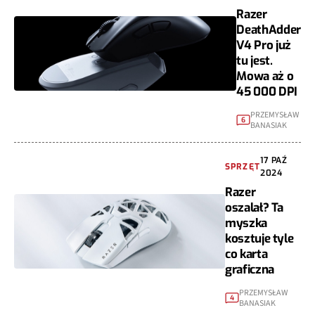
Razer
DeathAdder
V4 Pro już
tu jest.
Mowa aż o
45 000 DPI
PRZEMYSŁAW
6
BANASIAK
17 PAŹ
SPRZĘT
2024
Razer
oszalał? Ta
myszka
kosztuje tyle
co karta
graficzna
PRZEMYSŁAW
4
BANASIAK