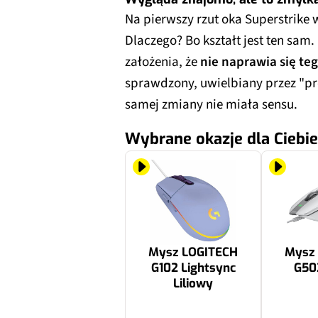
Na pierwszy rzut oka Superstrike 
Dlaczego? Bo kształt jest ten sam. 
założenia, że
nie naprawia się teg
sprawdzony, uwielbiany przez "pr
samej zmiany nie miała sensu.
Wybrane okazje dla Ciebie
Mysz LOGITECH
Mysz
G102 Lightsync
G502
Liliowy
109 zł
269 zł