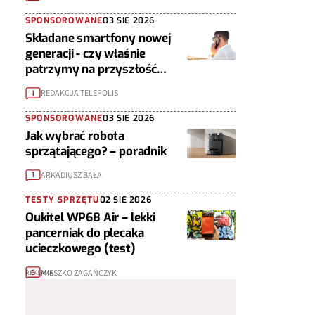
SPONSOROWANE
03 SIE 2026
Składane smartfony nowej
generacji - czy właśnie
patrzymy na przyszłość
urządzeń mobilnych?
REDAKCJA TELEPOLIS
1
SPONSOROWANE
03 SIE 2026
Jak wybrać robota
sprzątającego? – poradnik
ARKADIUSZ BAŁA
1
TESTY SPRZĘTU
02 SIE 2026
Oukitel WP68 Air – lekki
pancerniak do plecaka
ucieczkowego (test)
MIESZKO ZAGAŃCZYK
6