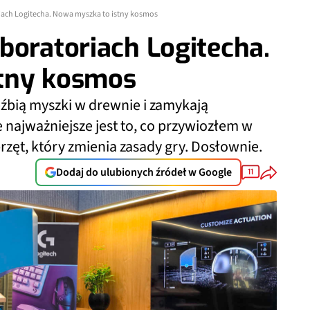
iach Logitecha. Nowa myszka to istny kosmos
boratoriach Logitecha.
tny kosmos
eźbią myszki w drewnie i zamykają
e najważniejsze jest to, co przywiozłem w
rzęt, który zmienia zasady gry. Dosłownie.
Dodaj do ulubionych źródeł w Google
11