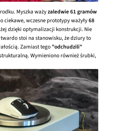
w środku. Myszka waży
zaledwie 61 gramów
 Co ciekawe, wczesne prototypy ważyły
68
iżej dzięki optymalizacji konstrukcji. Nie
twardo stoi na stanowisku, że dziury to
wałością. Zamiast tego
"odchudzili"
strukturalną. Wymieniono również śrubki,