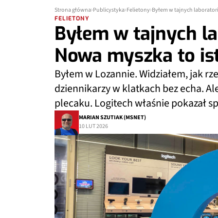
Strona główna
Publicystyka
Felietony
Byłem w tajnych laborator
FELIETONY
Byłem w tajnych la
Nowa myszka to is
Byłem w Lozannie. Widziałem, jak rz
dziennikarzy w klatkach bez echa. Al
plecaku. Logitech właśnie pokazał sp
MARIAN SZUTIAK (MSNET)
10 LUT 2026