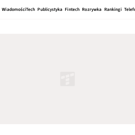
Wiadomości
Tech
Publicystyka
Fintech
Rozrywka
Rankingi
Telef