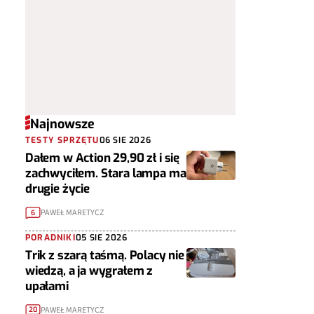
Najnowsze
TESTY SPRZĘTU
06 SIE 2026
Dałem w Action 29,90 zł i się
zachwyciłem. Stara lampa ma
drugie życie
PAWEŁ MARETYCZ
6
PORADNIKI
05 SIE 2026
Trik z szarą taśmą. Polacy nie
wiedzą, a ja wygrałem z
upałami
PAWEŁ MARETYCZ
20