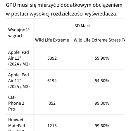
Lite 5G
GPU musi się mierzyć z dodatkowym obciążeniem
w postaci wysokiej rozdzielczości wyświetlacza.
OnePlus 
1541410
1982
5280
Open
3D Mark
Wydajność 
OnePlus 
2769797
3096
9320
w grach
Pad 3
Wild Life Extreme
Wild Life Extreme Stress Test
OnePlus 
723438
1012
3136
Apple iPad 
Pad Go 2
Air 11" 
5392
59,90%
(2024 / M2)
Oppo 
Reno10 
628872
1013
2794
Apple iPad 
Pro 5G
Air 11" 
6194
54,50%
(2025 / M3)
Oppo 
Reno12 
636220
497
2009
CMF 
Pro 5G
Phone 2 
852
99,30%
Pro
Realme 14 
754871
1090
3088
5G
Huawei 
MatePad 
1213
99,60%
Realme 14 
804220
1184
3236