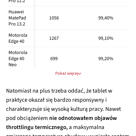
Pro 12.2
Pro+ 5G
Huawei 
Realme 14 
740996
1007
2879
MatePad 
1056
99,40%
Pro 5G
Pro 13.2
Samsung 
383821
723
1871
Motorola 
Galaxy A15
1267
99,10%
Edge 40
Samsung 
Motorola 
Galaxy A34 
566496
-
2165
Edge 40 
699
99,20%
5G
Neo
Samsung 
616296
1021
2922
Pokaż więcej
Motorola 
Galaxy A35
852
99,30%
Edge 60
Samsung 
Natomiast na plus trzeba oddać, że tablet w
653033
1011
2959
Nothing 
Galaxy A36
1160
99,60%
praktyce okazał się bardzo responsywny i
Phone (2a)
Samsung 
740618
1167
3452
charakteryzuje się wysoką kulturą pracy. Nawet
Nothing 
Galaxy A55
1055
99,70%
Phone (3a)
pod obciążeniem
nie odnotowałem objawów
Samsung 
902046
1359
3879
throttlingu termicznego,
a maksymalna
Nothing 
Galaxy A56
Phone (3a) 
1057
99,60%