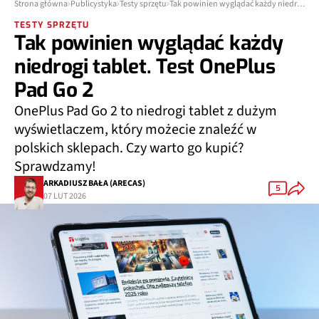
Strona główna
Publicystyka
Testy sprzętu
Tak powinien wyglądać każdy niedrogi tablet. Test OnePlus Pad Go 2
TESTY SPRZĘTU
Tak powinien wyglądać każdy
niedrogi tablet. Test OnePlus
Pad Go 2
OnePlus Pad Go 2 to niedrogi tablet z dużym
wyświetlaczem, który możecie znaleźć w
polskich sklepach. Czy warto go kupić?
Sprawdzamy!
ARKADIUSZ BAŁA (ARECAS)
5
07 LUT 2026