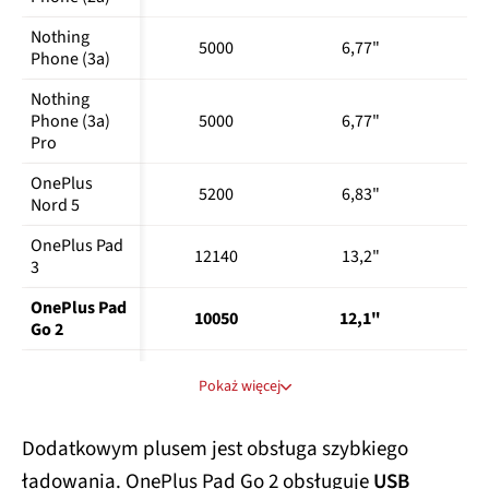
Samsung 
Nothing 
962
98,20%
5000
6,77"
1
Galaxy A55
Phone (3a)
Samsung 
Nothing 
1319
99,40%
Galaxy A56
Phone (3a) 
5000
6,77"
1
Pro
Samsung 
Galaxy Tab 
-
-
OnePlus 
5200
6,83"
2
S9 FE
Nord 5
Samsung 
OnePlus Pad 
12140
13,2"
3
Galaxy Tab 
5019
65,50%
3
S10+
OnePlus Pad 
10050
12,1"
2
Samsung 
Go 2
Galaxy Tab 
6550
75,30%
Oppo 
S11 Ultra
Pokaż więcej
Reno12 Pro 
5000
6,7"
1
T Tablet 2
342
99,40%
5G
Dodatkowym plusem jest obsługa szybkiego
Xiaomi 
Realme 14 5G
6000
6,67"
1
1117
99,10%
Pad 6
ładowania. OnePlus Pad Go 2 obsługuje
USB