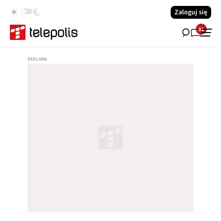
Zaloguj się
31