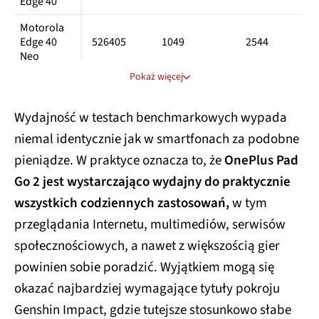
Edge 40
Motorola 
Edge 40 
526405
1049
2544
Neo
Pokaż więcej
Motorola 
653522
1045
2969
Edge 60
Wydajność w testach benchmarkowych wypada
Nothing 
693102
1142
2614
niemal identycznie jak w smartfonach za podobne
Phone (2a)
pieniądze. W praktyce oznacza to, że
OnePlus Pad
Nothing 
796988
1174
3288
Phone (3a)
Go 2 jest wystarczająco wydajny do praktycznie
wszystkich codziennych zastosowań,
w tym
Nothing 
Phone (3a) 
819910
1174
3288
przeglądania Internetu, multimediów, serwisów
Pro
społecznościowych, a nawet z większością gier
OnePlus 
powinien sobie poradzić. Wyjątkiem mogą się
1466848
1963
4981
Nord 5
okazać najbardziej wymagające tytuły pokroju
OnePlus 
Genshin Impact, gdzie tutejsze stosunkowo słabe
Nord CE 3 
-
889
2036