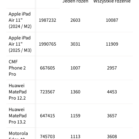
Jeden rdzeń
Wszystkie rdzenie
Apple iPad 
Air 11" 
1987232
2603
10087
(2024 / M2)
Apple iPad 
Air 11" 
1990765
3031
11909
(2025 / M3)
CMF 
Phone 2 
667605
1007
2957
Pro
Huawei 
MatePad 
723567
1360
4453
Pro 12.2
Huawei 
MatePad 
647415
1159
3657
Pro 13.2
Motorola 
745703
1113
3608