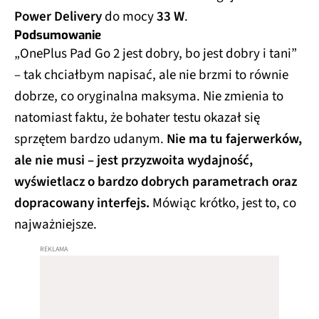
Realme 14 
6000
6,83
1
Power Delivery
do mocy
33 W
.
Pro+ 5G
Podsumowanie
Realme 14 
6000
6,77
1
„OnePlus Pad Go 2 jest dobry, bo jest dobry i tani”
Pro 5G
– tak chciałbym napisać, ale nie brzmi to równie
Samsung 
5000
6,5"
1
dobrze, co oryginalna maksyma. Nie zmienia to
Galaxy A15
natomiast faktu, że bohater testu okazał się
Samsung 
5000
6,7"
1
sprzętem bardzo udanym.
Nie ma tu fajerwerków,
Galaxy A36
ale nie musi – jest przyzwoita wydajność,
Samsung 
5000
6,6"
1
wyświetlacz o bardzo dobrych parametrach oraz
Galaxy A35
dopracowany interfejs.
Mówiąc krótko, jest to, co
Samsung 
5000
6,6"
1
Galaxy A55
najważniejsze.
Samsung 
5000
6,7"
1
Galaxy A56
Samsung 
Galaxy Tab 
10090
12,4"
1
S10+