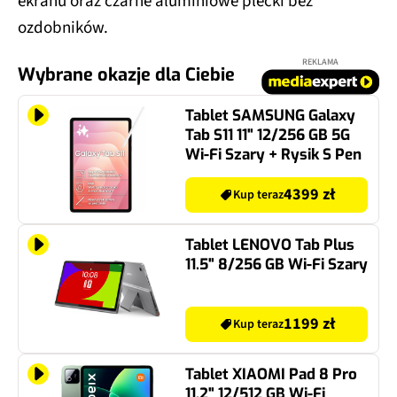
ekranu oraz czarne aluminiowe plecki bez
ozdobników.
REKLAMA
Wybrane okazje dla Ciebie
Tablet SAMSUNG Galaxy
Tab S11 11" 12/256 GB 5G
Wi-Fi Szary + Rysik S Pen
4399 zł
Kup teraz
Tablet LENOVO Tab Plus
11.5" 8/256 GB Wi-Fi Szary
1199 zł
Kup teraz
Tablet XIAOMI Pad 8 Pro
11.2" 12/512 GB Wi-Fi