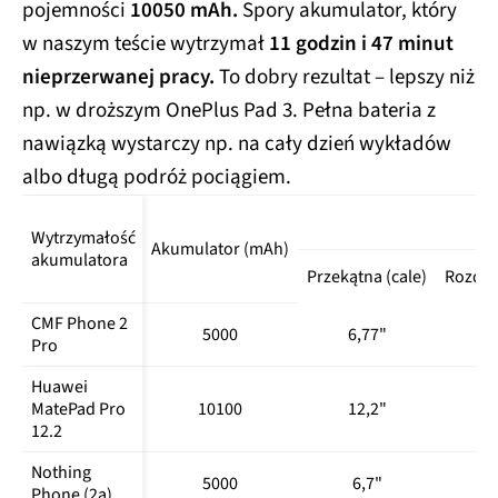
Reno12 
856
99,30%
pojemności
10050 mAh.
Spory akumulator, który
Pro 5G
w naszym teście wytrzymał
11 godzin i 47 minut
Realme 14 
nieprzerwanej pracy.
To dobry rezultat – lepszy niż
985
97,60%
5G
np. w droższym OnePlus Pad 3. Pełna bateria z
Realme 14 
nawiązką wystarczy np. na cały dzień wykładów
1078
99,40%
Pro+ 5G
albo długą podróż pociągiem.
Realme 14 
861
98,80%
Pro 5G
Wytrzymałość 
Akumulator (mAh)
Samsung 
akumulatora
342
98,60%
Przekątna (cale)
Rozdzie
Galaxy A15
Samsung 
CMF Phone 2 
5000
6,77"
1
Galaxy A34 
641
99,50%
Pro
5G
Huawei 
Samsung 
MatePad Pro 
10100
12,2"
2
808
99,50%
Galaxy A35
12.2
Samsung 
Nothing 
897
99,20%
5000
6,7"
1
Galaxy A36
Phone (2a)