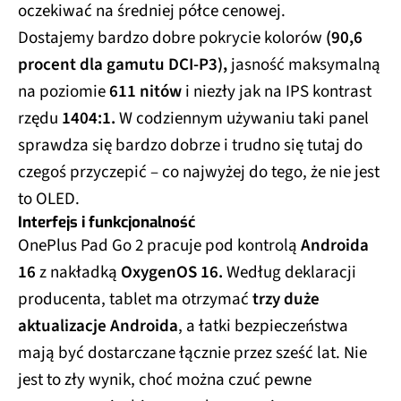
oczekiwać na średniej półce cenowej.
Dostajemy bardzo dobre pokrycie kolorów
(90,6
procent dla gamutu DCI-P3),
jasność maksymalną
na poziomie
611 nitów
i niezły jak na IPS kontrast
rzędu
1404:1.
W codziennym używaniu taki panel
sprawdza się bardzo dobrze i trudno się tutaj do
czegoś przyczepić – co najwyżej do tego, że nie jest
to OLED.
Interfejs i funkcjonalność
OnePlus Pad Go 2 pracuje pod kontrolą
Androida
16
z nakładką
OxygenOS 16.
Według deklaracji
producenta, tablet ma otrzymać
trzy duże
aktualizacje
Androida
, a łatki bezpieczeństwa
mają być dostarczane łącznie przez sześć lat. Nie
jest to zły wynik, choć można czuć pewne