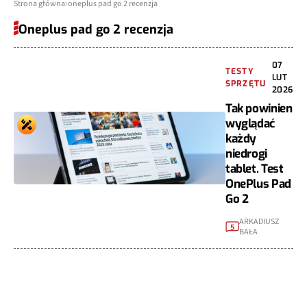
Strona główna
oneplus pad go 2 recenzja
Oneplus pad go 2 recenzja
07
TESTY
LUT
SPRZĘTU
2026
Tak powinien
wyglądać
każdy
niedrogi
tablet. Test
OnePlus Pad
Go 2
ARKADIUSZ
5
BAŁA