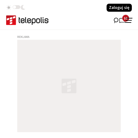
Zaloguj się
18