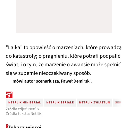
"Lalka” to opowieść o marzeniach, które prowadzą
do katastrofy; o pragnieniu, które potrafi podpalić
świat; i o tym, że marzenie o awansie może spełnić
się w zupełnie nieoczekiwany sposób.
mówi autor scenariusza, Paweł Demirski.
NETFLIX MINISERIAL
NETFLIX SERIALE
NETFLIX ZWIASTUN
SERIAL
Źródła zdjęć: Netflix
Źródła tekstu: Netflix
Zobacz więcej