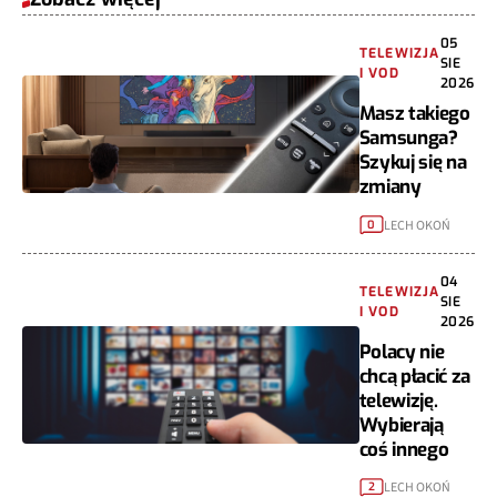
05
TELEWIZJA
SIE
I VOD
2026
Masz takiego
Samsunga?
Szykuj się na
zmiany
LECH OKOŃ
0
04
TELEWIZJA
SIE
I VOD
2026
Polacy nie
chcą płacić za
telewizję.
Wybierają
coś innego
LECH OKOŃ
2