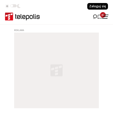
Zaloguj się
37