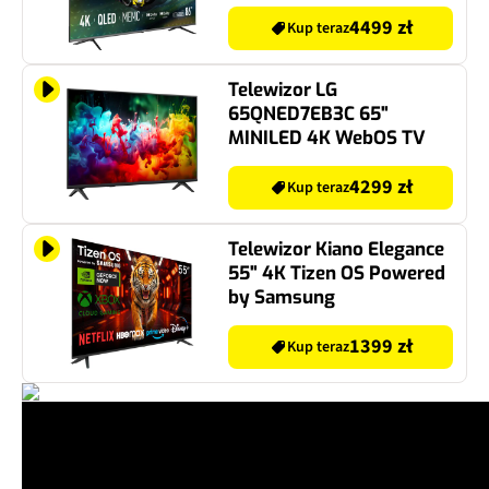
Atmos Dolby Vision
4499 zł
Kup teraz
Telewizor LG
65QNED7EB3C 65"
MINILED 4K WebOS TV
4299 zł
Kup teraz
Telewizor Kiano Elegance
55" 4K Tizen OS Powered
by Samsung
1399 zł
Kup teraz