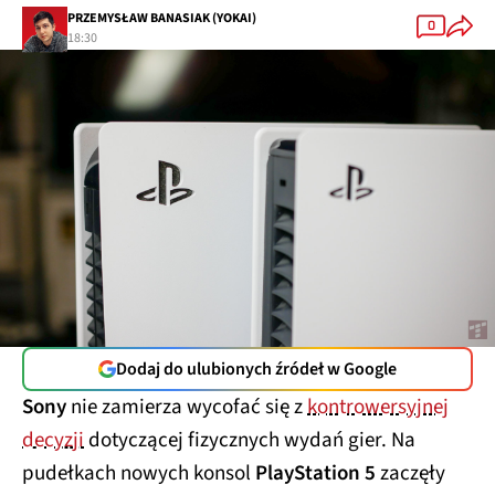
PRZEMYSŁAW BANASIAK (YOKAI)
0
18:30
Dodaj do ulubionych źródeł w Google
Sony
nie zamierza wycofać się z
kontrowersyjnej
decyzji
dotyczącej fizycznych wydań gier. Na
pudełkach nowych konsol
PlayStation 5
zaczęły