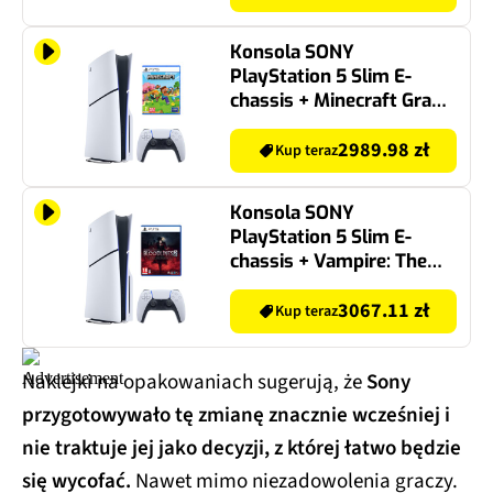
Konsola SONY
PlayStation 5 Slim E-
chassis + Minecraft Gra
PS5
2989.98 zł
Kup teraz
Konsola SONY
PlayStation 5 Slim E-
chassis + Vampire: The
Masquerade – Bloodlines
2 Day One Edition Gra PS5
3067.11 zł
Kup teraz
Naklejki na opakowaniach sugerują, że
Sony
przygotowywało tę zmianę znacznie wcześniej i
nie traktuje jej jako decyzji, z której łatwo będzie
się wycofać.
Nawet mimo niezadowolenia graczy.