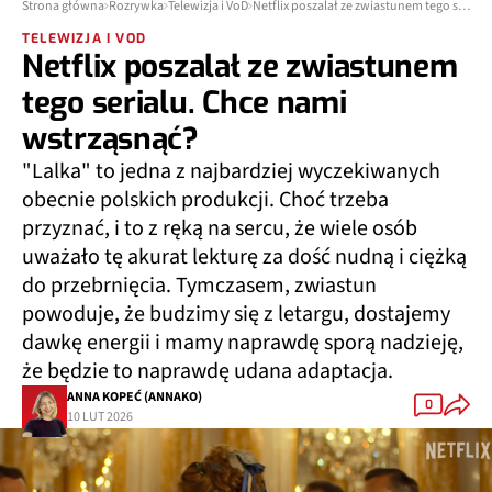
Strona główna
Rozrywka
Telewizja i VoD
Netflix poszalał ze zwiastunem tego serialu. Chce nami wstrząsnąć?
TELEWIZJA I VOD
Netflix poszalał ze zwiastunem
tego serialu. Chce nami
wstrząsnąć?
"Lalka" to jedna z najbardziej wyczekiwanych
obecnie polskich produkcji. Choć trzeba
przyznać, i to z ręką na sercu, że wiele osób
uważało tę akurat lekturę za dość nudną i ciężką
do przebrnięcia. Tymczasem, zwiastun
powoduje, że budzimy się z letargu, dostajemy
dawkę energii i mamy naprawdę sporą nadzieję,
że będzie to naprawdę udana adaptacja.
ANNA KOPEĆ (ANNAKO)
0
10 LUT 2026