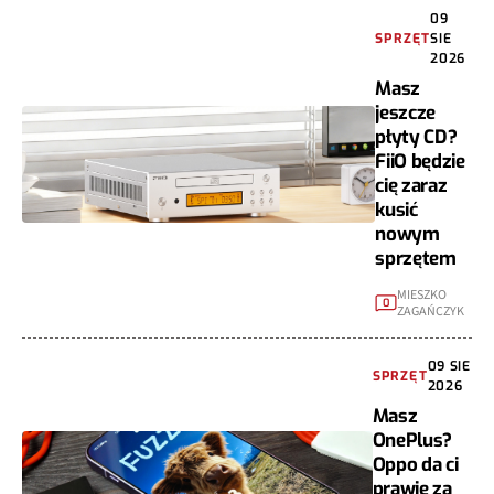
09
SPRZĘT
SIE
2026
Masz
jeszcze
płyty CD?
FiiO będzie
cię zaraz
kusić
nowym
sprzętem
MIESZKO
0
ZAGAŃCZYK
09 SIE
SPRZĘT
2026
Masz
OnePlus?
Oppo da ci
prawie za