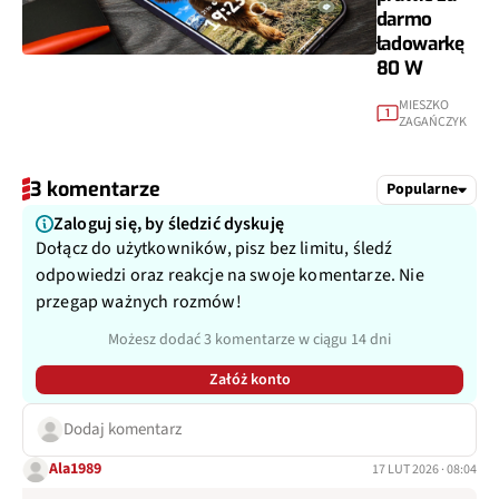
darmo
ładowarkę
80 W
MIESZKO
1
ZAGAŃCZYK
3 komentarze
Popularne
Zaloguj się, by śledzić dyskuję
Dołącz do użytkowników, pisz bez limitu, śledź
odpowiedzi oraz reakcje na swoje komentarze. Nie
przegap ważnych rozmów!
Możesz dodać 3 komentarze w ciągu 14 dni
Załóż konto
Dodaj komentarz
Ala1989
17 LUT 2026 · 08:04