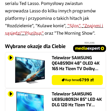
serialu Ted Lasso. Pomysłowy zwiastun
wprowadza Lasso do kilku innych programów
platformy i przypomina o takich hitach jak
"Rozdzielenie", "Kulawe konie",
"Silos",
"Znajomi i
sąsiedzi"
,
"Pluribus"
oraz "The Morning Show".
REKLAMA
Wybrane okazje dla Ciebie
Telewizor SAMSUNG
QE48S90H 48" OLED 4K
165 Hz Tizen TV Dolby
Atmos HDMI 2.1
6799 zł
Kup teraz
Telewizor SAMSUNG
UE85U8092H 85" LED 4K
DLG 120 Hz Tizen TV
HDMI 2.1