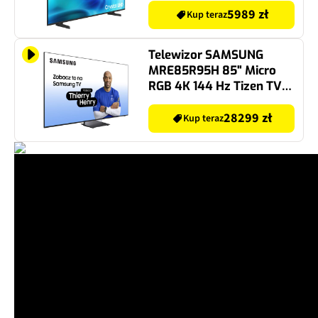
5989 zł
Kup teraz
Telewizor SAMSUNG
MRE85R95H 85" Micro
RGB 4K 144 Hz Tizen TV
Dolby Atmos HDMI 2.1
28299 zł
Kup teraz