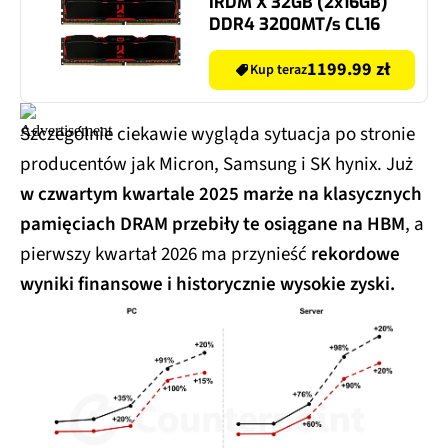
IRDM X 32GB (2x16GB)
DDR4 3200MT/s CL16
1199.99 zł
Kup teraz
Szczególnie ciekawie wygląda sytuacja po stronie
producentów jak Micron, Samsung i SK hynix. Już
w czwartym kwartale 2025 marże na klasycznych
pamięciach DRAM przebiły te osiągane na HBM
, a
pierwszy kwartał 2026 ma przynieść
rekordowe
wyniki finansowe i historycznie wysokie zyski.