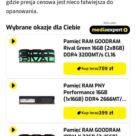
gdzie presja cenowa jest nieco łatwiejsza do
opanowania.
REKLAMA
Wybrane okazje dla Ciebie
Pamięć RAM GOODRAM
Rival Green 16GB (2x8GB)
DDR4 3200MT/s CL16
709 zł
Kup teraz
Pamięć RAM PNY
Performance 16GB
(1x16GB) DDR4 2666MT/s
CL19
399 zł
Kup teraz
Pamięć RAM GOODRAM