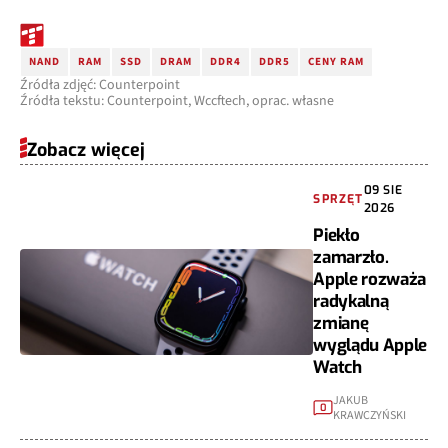
NAND
RAM
SSD
DRAM
DDR4
DDR5
CENY RAM
Źródła zdjęć: Counterpoint
Źródła tekstu: Counterpoint, Wccftech, oprac. własne
Zobacz więcej
09 SIE
SPRZĘT
2026
Piekło
zamarzło.
Apple rozważa
radykalną
zmianę
wyglądu Apple
Watch
JAKUB
0
KRAWCZYŃSKI