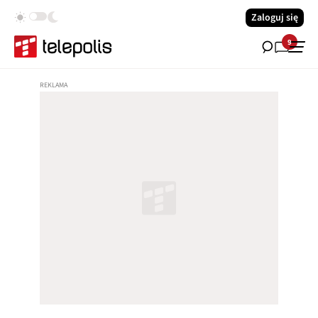
Zaloguj się
9