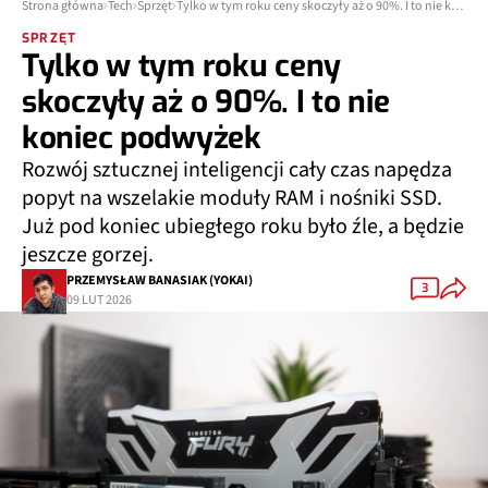
Strona główna
Tech
Sprzęt
Tylko w tym roku ceny skoczyły aż o 90%. I to nie koniec podwyżek
SPRZĘT
Tylko w tym roku ceny
skoczyły aż o 90%. I to nie
koniec podwyżek
Rozwój sztucznej inteligencji cały czas napędza
popyt na wszelakie moduły RAM i nośniki SSD.
Już pod koniec ubiegłego roku było źle, a będzie
jeszcze gorzej.
PRZEMYSŁAW BANASIAK (YOKAI)
3
09 LUT 2026