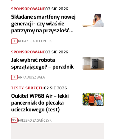
SPONSOROWANE
03 SIE 2026
Składane smartfony nowej
generacji - czy właśnie
patrzymy na przyszłość
urządzeń mobilnych?
REDAKCJA TELEPOLIS
1
SPONSOROWANE
03 SIE 2026
Jak wybrać robota
sprzątającego? – poradnik
ARKADIUSZ BAŁA
1
TESTY SPRZĘTU
02 SIE 2026
Oukitel WP68 Air – lekki
pancerniak do plecaka
ucieczkowego (test)
MIESZKO ZAGAŃCZYK
6