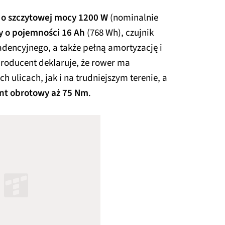
k o szczytowej mocy 1200 W
(nominalnie
y o pojemności 16 Ah
(768 Wh), czujnik
adencyjnego, a także pełną amortyzację i
roducent deklaruje, że rower ma
 ulicach, jak i na trudniejszym terenie, a
t obrotowy aż 75 Nm
.