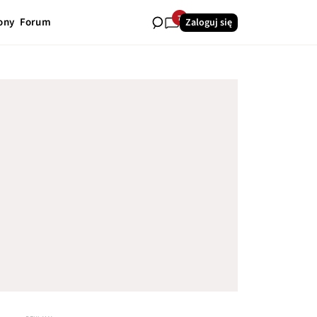
7
ony
Forum
Zaloguj się