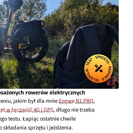
posażonych rowerów elektrycznych
niu, jakim był dla mnie
Engwe N1 PRO,
et w łączność 4G i GPS
, długo nie trzeba
o testu. Łapiąc ostatnie chwile
 składania sprzętu i jeżdżenia.