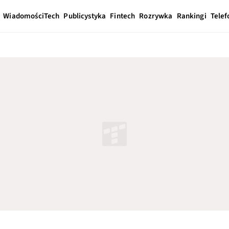
Wiadomości
Tech
Publicystyka
Fintech
Rozrywka
Rankingi
Telef