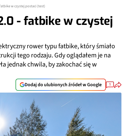
atbike w czystej postaci (test)
.0 - fatbike w czystej
ektryczny rower typu fatbike, który śmiało
kcji tego rodzaju. Gdy oglądałem je na
ła jednak chwila, by zakochać się w
Dodaj do ulubionych źródeł w Google
1