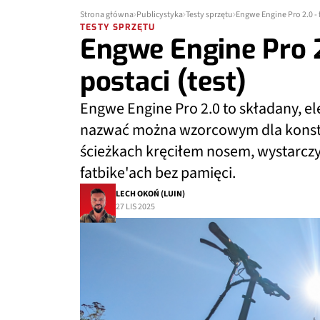
Strona główna
Publicystyka
Testy sprzętu
Engwe Engine Pro 2.0 - f
TESTY SPRZĘTU
Engwe Engine Pro 2
postaci (test)
Engwe Engine Pro 2.0 to składany, el
nazwać można wzorcowym dla konstru
ścieżkach kręciłem nosem, wystarczy
fatbike'ach bez pamięci.
LECH OKOŃ (LUIN)
27 LIS 2025