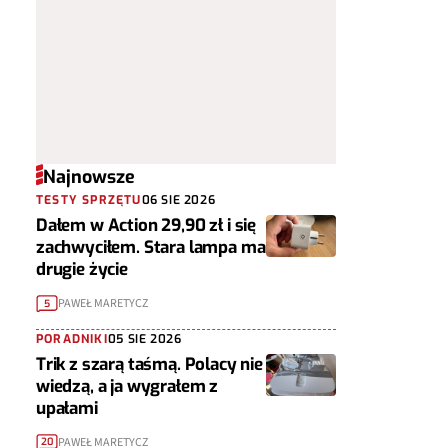
Najnowsze
TESTY SPRZĘTU
06 SIE 2026
Dałem w Action 29,90 zł i się
zachwyciłem. Stara lampa ma
drugie życie
PAWEŁ MARETYCZ
5
PORADNIKI
05 SIE 2026
Trik z szarą taśmą. Polacy nie
wiedzą, a ja wygrałem z
upałami
PAWEŁ MARETYCZ
20